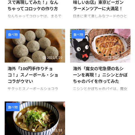
スで再現してみた！」なん
味しいお店」東京ビーガン
ちゃってコロッケの作り方
ラーメンツアーに大満足！
なんちゃってコロッケは、まるで
日本に来て楽しみなフードのひと
コロッケのようなお菓子です。コ
つとして「ラーメン」がある。日
ロッケにはクッキーアイスクリー
本のラーメンは世界的に人気のあ
ム、ソースにはチョコレートをか
る食べ物です。そんな観光客のニ
食べ物
食べ物
けてた見た目にもそっくりなスイ
ーズに応える形で、ビーガンやグ
ーツです。 作り方は、簡単でお
ルテンフリーのラーメンを提供し
好みのクッキーを砕きアイスとよ
ているお店が東京でも少しずつ増
2021/1/20
2021/1/20
く混ぜます。コーンフレークも同
えています。 その中でも特にお気
様に砕いて、パン粉を付ける要領
に入りのお店は、東京ラーメンス
海外「100円手作りチョ
海外「魔女の宅急便の名シ
でまぶし、揚げる前のコロッケの
トリートの「ソラノイロ」と、渋
コ！」スノーボール・ショ
ーンを再現！」ニシンとかぼ
ように形を整えていきます。 冷蔵
谷の「真武咲弥（しんぶさき
コラがウマい
ちゃのパイを作ってみた
庫で1時間半ほど冷やし固めて、
や）」です。 ラーメンは見た目
最後にチョコレートをソースのよ
が変わらないため食べるまで少し
サクッとスノーボールショコラ
ニシンとかぼちゃのパイは、魔女
うにかければ完成です。 そんな
不安ですが、味付けもしょうゆ、
は、100円ショップで売られてい
の宅急便の作品の後半で、おばあ
「なんちゃってコロッケ」の様子
しお、みそ、担々麺と種類が豊富
るミックス粉シリーズのひとつ
ちゃんが作ってくれた出来立ての
を見てみましょう。 引用元：
で選べることが嬉しいですね。ビ
で、材料の準備がバターのみで作
パイをキキがずぶ濡れになりなが
食べ物
https://www.you ...
ーガンの特徴、動物由来のものを
ることができます。 バターは室
らも配達するシーンは、印象に残
一 ...
温に戻すか、電子レンジを使って
っている方も多いのではないだろ
やわらかくすることができます。
うか。 ニシンは、魚の種類のひ
2021/1/18
また混ぜて生地をまとめて、冷や
とつで、加工品も出回り、新鮮な