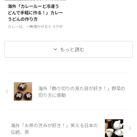
して形を作る工程は、クッキー作
ものを手に入れるのはなかなか難
海外「カレールーと冷凍う
りとほぼ同じで、混ぜる材料が少
しいが、思った以上においしいと
どんで手軽に作る！」カレー
ない分もっと簡単にできそうで
話題のパイです。作品の通り、ち
うどんの作り方
す。 そんな「スノーボール・シ
ょこんとのった魚が見た目にもか
ョコラ」の様子を見てみましょ
わいいですね。 そんな「ニシン
カレーは、一晩寝かせるとコクが
う。 100円ﾐｯｸｽ粉 「スノーボー
とかぼちゃのパイ」の様子を見て
出ておいしいですが、カレールー
ル・ショコラ」Snow Ball
みましょう。 引用元：
を使えば、手早く簡単においしい
Chocolat Mix kit is perfect ...
https://www.youtube.com/watc
「カレーうどん」を作ることが出
もっと読む
h?v=xF ...
来ます。そこに冷凍うどんをパパ
っと入れれば忙しい昼や夜ごはん
に早変わりです。カレーうどんな
ら誰でも満足すること間違いなし
です。 今回動画ではカレールー
を使った作り方について紹介して
海外「飾り切りの見た目が好き！」野菜の
います。タマネギ、豚、長ネギを
使ったメニューは、豚肉にするこ
切り方に感動
とで、炒める時間を短くすること
ができますね。 そんな「カレー
うどん」の様子を見てみましょ
う。 引用元：
海外「お茶の渋みが好き！」笑える日本の
https://www.youtube.com/ ...
伝統、茶