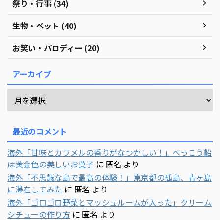
祭り・行事 (34)
生物・ペット (40)
お笑い・パロディー (20)
アーカイブ
最近のコメント
海外「甘味とカラメルの香りがなつかしい！」べっこう飴
は黄金色の美しいお菓子
に
匿名
より
海外「不思議な島で最高の体験！」東京都の孤島、青ヶ島
に滞在してみた
に
匿名
より
海外「ゴロゴロ野菜とマッシュルームが入った」クリーム
シチューの作り方
に
匿名
より