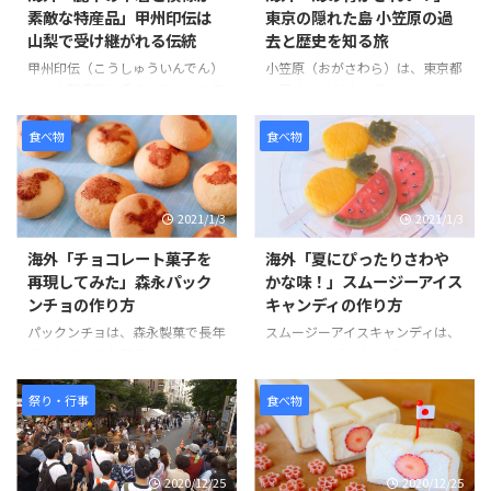
色は、赤、ピンク、黄色、緑、水
特有の渋みは実用的で使いやす
素敵な特産品」甲州印伝は
東京の隠れた島 小笠原の過
色、青とまるで虹色のような鮮や
い。 そんな「樺細工」の様子を
山梨で受け継がれる伝統
去と歴史を知る旅
かさに見ているだけで元気が出ま
見てみましょう。 引用元：
すね。 そんな「カラフルジュエ
https://www.youtube.com/watc
甲州印伝（こうしゅういんでん）
小笠原（おがさわら）は、東京都
リーキューブグミ」の様子を見て
h?v=qXe09V52muo 世界の反応
は、山梨県甲州氏市で作られる鹿
に属する30以上の島のひとつ
みましょう。 引用元：
いつも通り、日本の”ものつく
革に漆で模様を付けたもので、印
で、東京とは独立しているため、
https://www.youtube.com/watc
り”はいちばんだね。 コメントが
度（インド）より伝来した装飾品
独自の進化を遂げた宝の島であ
食べ物
食べ物
h?v=q ...
かっこいいね。普通に使って ...
をのちに、国内で作られた際に印
る。たくさんある島の中で人が住
度伝来を略して「印伝」と呼ばれ
んでいるのは母島、父島で、フェ
ています。 印伝は、袋物として
リーを使って24時間かけてたくさ
2021/1/3
2021/1/3
江戸時代には各地で作られ、当時
んの人が旅行に訪れる。 父島
から庶民の間で親しまれていまし
で、戦争の歴史を知りたいのなら
海外「チョコレート菓子を
海外「夏にぴったりさわや
たが、今製法が伝わっているのは
ガイドをつける必要がある。今回
再現してみた」森永パック
かな味！」スムージーアイス
「甲州印伝」のみです。鹿皮に燻
の旅は、小笠原の歴史についても
ンチョの作り方
キャンディの作り方
（ふすべ）、浸染（しんぜん）、
触れている。また、自然保護のた
捺染（なっせん）、漆置きなどの
め、靴についた砂や種を落とす必
パックンチョは、森永製菓で長年
スムージーアイスキャンディは、
加工を施したものは、手触りがよ
要があるが、崖の上からの景色、
愛されているお菓子のひとつで、
シリコンのパイナップルとスイカ
く丈夫で、信玄袋や巾着袋、ハン
特に海の青がとても印象的でし
中の甘いチョコレートとクッキー
の型を使い、フルーツをブレンダ
ドバックなど、山梨特産品として
た。 そんな「東京の隠れた島
生地にはディズニーのキャラクタ
ーでクラッシュし、冷やし固めた
祭り・行事
食べ物
今でも様々な商品が作られていま
小笠原」の様子を見てみましょ
ーの絵柄がプリントされていま
アイスキャンディーです。見た目
...
う。 引 ...
す。今回はそんなパックンチョを
にもこだわりって作っています。
再現したお菓子を作ってみまし
パインには、マンゴーとオレン
2020/12/25
2020/12/25
た。 クッキー生地へのチョコレ
ジ、スイカには、スイカとレッド