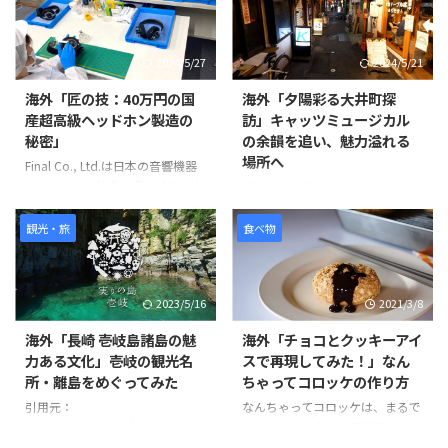
型から鋳造物を取り出しま ...
タンバリンや他の打楽器の製造プ
の手仕事や精密な機械加工が、製
ます。今回は、同社が誇るソフト
ロセスを見ることができます。
品の品質と美しさを生み出す過程
ルアー（ワーム）の製造プロセス
最初に、木製の縁がどのように加
です。 製品が完成す ...
とその品質管理の秘密に迫りま
2024/5/27
2024/5/21
工され、ジングルが取り付けられ
す。 ソフトルアーの製造は、まず
ているかが示されます。縁の切り
原材料の準備から始まります。
海外「匠の技：40万円の国
海外「夕陽彩る大井町探
出し、穴あけ、ジングルの取り付
Duo株式会社では、高品質の原材
産超高級ヘッドホン製造の
訪」キャッツミュージカル
けなど、細部にわたる丹念な作業
料を使用し、これを電子レンジで
秘密」
の余韻を追い、魅力溢れる
が行われています。 次に、皮革の
加熱します。加熱によって原材料
場所へ
取り付けが行われます。ここで
が均一に溶け、その後冷却と硬化
Final Co., Ltd.は日本の音響機器
は、牛革が使われ、職人が丁寧に
のプロセスが続きます。冷却と硬
メーカーで、神奈川県川崎市に本
撮影者は1週間前にキャッツミュ
枠を伸ばしていく様子が映し出さ
化には約2時間が必要で、この段
社を構えています。同社は高級ヘ
ージカルを見に来た際にこの場所
れます。皮革の取り付けには熟練
階で材料はしっかりと固まり、次
ッドホンの設計および製造を行っ
を発見し、夕陽が美しくなる時間
観光・旅
食べ物
した技術が必要 ...
の工程へ進む準備が整います。
ており、製品は約3000ドル（約
帯に撮影を始めました。 ビデオ
冷却された材料はペレット状に加
40万円）の価格帯に位置します。
の中ではJR大井町駅東口から始
...
高度な音響研究に基づいて製品開
まり、キャッツシアターやお洒落
2023/5/16
2021/3/8
発を行っています。 ヘッドホンの
な飲食店街、住宅地、商店街など
主要な素材はアルミニウムとマグ
を通り抜けています。 また、途
海外「長崎 壱岐島諸島の魅
海外「チョコとクッキーアイ
ネシウムの合金です。この合金
中で可愛らしい猫も登場します。
力ある文化」壱岐の観光名
スで再現してみた！」なん
は、耐久性と軽量性のバランスが
ビデオの最後にはJR大井町西口
所・離島をめぐってみた
ちゃってコロッケの作り方
取れた素材として選ばれていま
に到着しています。 このビデオ
す。製造プロセスでは、必要な形
を通じて、大井町の様々な場所や
引用元：
なんちゃってコロッケは、まるで
状に切削加工が施され、精密な切
風景を楽しむことができます。
https://www.youtube.com/watc
コロッケのようなお菓子です。コ
削技術を使用して各部品が作られ
世界の反応
h?v=oXvKV3g77Yk 世界の反応
ロッケにはクッキーアイスクリー