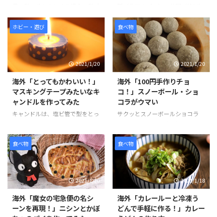
不安ですが、味付けもしょうゆ、
て、人々が淡路島に行きたくなる
長い髪の毛をまとめる場合に髪ゴ
脈（北アルプス）の谷間（梓川）
しお、みそ、担々麺と種類が豊富
スポットがたくさんあるようだ。
ムだとあとがつきやすいですが、
にある、長野県松本市の大正池か
で選べることが嬉しいですね。ビ
そんな「日本のポップカルチャー
バレッタだと留め具の金具で強力
ら横尾までの前後約10km、幅最
ホビー・遊び
食べ物
ーガンの特徴、動物由来のものを
が田舎を救う」の様子を見てみま
に髪を束ねることが可能です。ま
大約1kmの平野で、噴火活動によ
一 ...
...
た、髪をアップなどのアレンジす
ってせき止められ池など観光名所
る場合も長時間、崩れにくくする
として知られる。 また河童橋が
2021/1/20
2021/1/20
ことが可能なため使われます。 土
有名で、1,500ｍの高度でこれほ
台の木は、木工で削りだし、留め
ど広い、平坦な土地は、日本でも
海外「とってもかわいい！」
海外「100円手作りチョ
金具をつけることで木の風合がや
珍しい。 そんな「上高地」の様
マスキングテープみたいなキ
コ！」スノーボール・ショ
わらかなバレッタになります。ま
子を見てみましょう。 引用元：
ャンドルを作ってみた
コラがウマい
た、コスモスの花びらは一枚一枚
https://www.youtube.com/watc
染色を行い、自然な風合を出して
h?v=pPcdCk9Z-j4 世界の反応 と
キャンドルは、塩ビ管で型をとっ
サクッとスノーボールショコラ
います。 ワンポイントとしても可
ても綺麗に管理されているよね。
てから、ワックスなどを使い、色
は、100円ショップで売られてい
愛いので、バレッタはオシャレに
景色が綺麗すぎる！個人的に人生
はクレヨンでつけいます。カラー
るミックス粉シリーズのひとつ
も使われます。季節の花をあしら
で一度は ...
バリエーションが豊富で、色は全
で、材料の準備がバターのみで作
食べ物
食べ物
った小花のかわいいコスモス ...
部で16色あります。ドット柄のキ
ることができます。 バターは室
ャンドルにパーッケージも売って
温に戻すか、電子レンジを使って
いそうな雰囲気なので、見ている
やわらかくすることができます。
2021/1/20
2021/1/18
だけでおもしろかったです。 ド
また混ぜて生地をまとめて、冷や
ット柄にするところは少し手間に
して形を作る工程は、クッキー作
海外「魔女の宅急便の名シ
海外「カレールーと冷凍う
思えますが、最後の16色並べた
りとほぼ同じで、混ぜる材料が少
ーンを再現！」ニシンとかぼ
どんで手軽に作る！」カレー
ときのかわいさは抜群です。まさ
ない分もっと簡単にできそうで