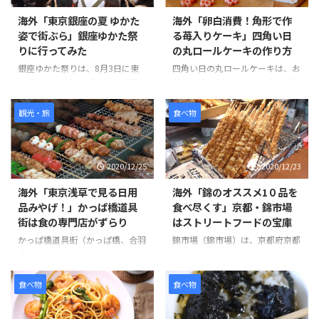
ートへの入れ方、クッキー生地へ
グレープを使用しています。また
海外「東京銀座の夏 ゆかた
海外「卵白消費！角形で作
の絵柄付けなど、忠実に再現され
緑の部分には、レモンとミントで
姿で街ぶら」銀座ゆかた祭
る苺入りケーキ」四角い日
ています。まあるいお菓子にする
さわやかな味になっています。 そ
りに行ってみた
の丸ロールケーキの作り方
だけでも大変なのにとても定丁寧
んな「スムージーアイスキャンデ
で見た目にもそっくりですね。
ィ」の様子を見てみましょう。
銀座ゆかた祭りは、8月3日に東
四角い日の丸ロールケーキは、お
そんな「森永パックンチョ」の様
引用元：
京銀座で行われた「ゆかたで銀ぶ
菓子の箱を型に代用し作る、四角
子を見てみましょう。 引用元：
https://www.youtube.com/watc
ら」の様子をとらえたものです。
いロールケーキです。メレンゲを
https://www.youtube.com/watc
h?v=d0F-3zpFhHQ 世界の反応 こ
ゆかたでお買い物することで特典
作るのに、卵白を4個消費するこ
観光・旅
食べ物
h?v= ...
れを試し ...
が受けられるもので、歩行者天国
とが出来るので、卵白消費にもお
の街を散策しようという取り組み
すすめお菓子です。白と赤で見た
です。 イベントでは、歩行者天
目にもよく、みんなが元気で幸せ
2020/12/25
2020/12/23
国になっているところで、普段は
になれるお菓子です。 四角いフ
見られない催しが見られるとあっ
ォルムがちょっと珍しいロールケ
海外「東京浅草で見る日用
海外「錦のオススメ1０品を
て、見物人がたくさんいるようで
ーキは、いちごの断面がいい感じ
品みやげ！」かっぱ橋道具
食べ尽くす」京都・錦市場
すね。またゆかた姿で歩く人の姿
に仕上がっています。真ん中に苺
街は食の専門店がずらり
はストリートフードの宝庫
も見られ夏の雰囲気を楽しむこと
を持ってくるのはなかなかに難し
が出来ますよ。 そんな「銀座ゆ
そうですが、味は最高です。 そ
かっぱ橋道具街（かっぱ橋、合羽
錦市場（錦市場）は、京都府京都
かた祭り」の様子を見てみましょ
んな「四角い日の丸ロールケー
橋道具街）は上野と浅草の間に位
市四条通から少し入ったところに
う。 引用元：
キ」の様子を見てみましょう。
置し、南北に伸びるかっぱ橋道具
ある通りで、「京都の台所」と言
https://www.youtube.com/watc
https://www.youtube.com/watc
街通り沿い約800メートルに食器
われ、京都の食と密接に関係した
食べ物
食べ物
h?v=laPpth ...
h?v ...
具、包材、調理器具、食品サンプ
場所です。そのため料亭などで
ル、食材、調理衣装など何でも揃
は、京都の錦から仕入れることか