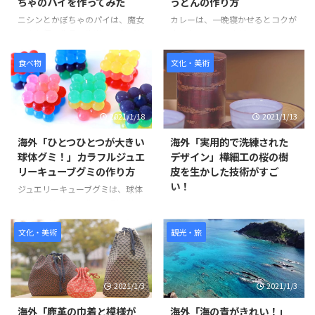
ちゃのパイを作ってみた
うどんの作り方
にお店の雰囲気がいっぱいで、つ
す。 そんな「スノーボール・シ
いつい間違えてしまいそうなほど
ョコラ」の様子を見てみましょ
ニシンとかぼちゃのパイは、魔女
カレーは、一晩寝かせるとコクが
かわいい仕上がりでした。 そん
う。 100円ﾐｯｸｽ粉 「スノーボー
の宅急便の作品の後半で、おばあ
出ておいしいですが、カレールー
な「マスキングテープみたいなキ
ル・ショコラ」Snow Ball
ちゃんが作ってくれた出来立ての
を使えば、手早く簡単においしい
ャンドル」の様子を見てみましょ
Chocolat Mix kit is perfect ...
パイをキキがずぶ濡れになりなが
「カレーうどん」を作ることが出
食べ物
文化・美術
う。 引用元：https:/ ...
らも配達するシーンは、印象に残
来ます。そこに冷凍うどんをパパ
っている方も多いのではないだろ
っと入れれば忙しい昼や夜ごはん
うか。 ニシンは、魚の種類のひ
に早変わりです。カレーうどんな
2021/1/18
2021/1/13
とつで、加工品も出回り、新鮮な
ら誰でも満足すること間違いなし
ものを手に入れるのはなかなか難
です。 今回動画ではカレールー
海外「ひとつひとつが大きい
海外「実用的で洗練された
しいが、思った以上においしいと
を使った作り方について紹介して
球体グミ！」カラフルジュエ
デザイン」樺細工の桜の樹
話題のパイです。作品の通り、ち
います。タマネギ、豚、長ネギを
リーキューブグミの作り方
皮を生かした技術がすご
ょこんとのった魚が見た目にもか
使ったメニューは、豚肉にするこ
い！
わいいですね。 そんな「ニシン
とで、炒める時間を短くすること
ジュエリーキューブグミは、球体
とかぼちゃのパイ」の様子を見て
ができますね。 そんな「カレー
のグミがたくさん作れる型を使っ
樺細工(かばざいく)は、日本の木
みましょう。 引用元：
うどん」の様子を見てみましょ
て、カラフルなグミをたくさん作
工工芸品のひとつで、秋田県北
https://www.youtube.com/watc
う。 引用元：
ることが出来ます。出来上がりの
部、仙北市で18世紀後半に下級
文化・美術
観光・旅
h?v=xF ...
https://www.youtube.com/ ...
大きさがかなり大きいのでどうや
武士の副業として始まった。 樺
って食べるのだろうと疑問に思い
細工は山桜の樹皮を利用し、木地
ましたが、グミはひとつずつ切っ
の表面に張ったり、積層状に貼重
2021/1/3
2021/1/3
て食べることも出来るので、安心
ねた樹皮を彫刻したものを使う独
して食べることが出来そうです。
特の技法を用いる。 山桜の樹皮
海外「鹿革の巾着と模様が
海外「海の青がきれい！」