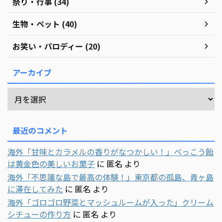
祭り・行事 (34)
生物・ペット (40)
お笑い・パロディー (20)
アーカイブ
最近のコメント
海外「甘味とカラメルの香りがなつかしい！」べっこう飴
は黄金色の美しいお菓子
に
匿名
より
海外「不思議な島で最高の体験！」東京都の孤島、青ヶ島
に滞在してみた
に
匿名
より
海外「ゴロゴロ野菜とマッシュルームが入った」クリーム
シチューの作り方
に
匿名
より