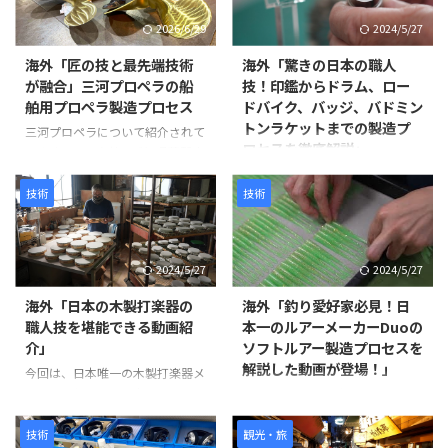
装と研磨を繰り返し、美しさと耐
えに来る情景を、空中を舞うドロ
2026/6/29
2024/5/27
久性を兼ね備えた鞘を完成させて
ーン仏像によって表現するとい
いきます。 製造工程は以下のよ
う、伝統文化と最新技術を融合さ
海外「匠の技と最先端技術
海外「驚きの日本の職人
うに進みます。 まず、2枚の木材
せた試みです。 制作には、約
が融合」三河プロペラの船
技！印鑑からドラム、ロー
を貼り合わせて作られた鞘の継ぎ
1,500年にわたり受け継がれてき
舶用プロペラ製造プロセス
ドバイク、バッジ、バドミン
目を補強します。継ぎ目に和紙を
た仏像彫刻の技術と、3Dスキャ
トンラケットまでの製造プ
米糊で貼り付けることで、割れや
ン・3Dプリントなどの現代技術
三河プロペラについて紹介されて
ロセスを徹底解説」
剥離を防ぎ、長期間使用できる強
が活用されています。 仏像制作
います。この会社は愛知県蒲郡市
度を確保します。 次に、砥の粉
の工程 まず、仏師による木彫り
に拠点を置き、1929年に設立さ
この動画は、日本の職人技が集結
（とのこ）と漆 ...
の原型制作から始まります。 仏
れて以来、90年以上にわたり船
した驚きの製造プロセスを紹介し
技術
技術
師は木材から仏像を一体ずつ丁寧
舶用プロペラを製造しています。
ています。 岩井プレス株式会社
...
製造プロセスは以下のように進み
から始まり、金属プレス加工で印
ます。最初に砂型に砂を詰め、余
鑑を作る様子、星野楽器株式会社
2024/5/27
2024/5/27
分なガスを抜いて準備します。そ
のTAMAドラム製造プロセス、パ
の後、砂型を反転させて次の工程
ナソニック サイクルテック株式
海外「日本の木製打楽器の
海外「釣り愛好家必見！日
に備えます。 次に、インゴット
会社のオーダーメイドロードバイ
職人技を堪能できる動画紹
本一のルアーメーカーDuoの
と呼ばれる金属塊を溶解炉に入れ
ク製造、アミタ エムシーエフ株
介」
ソフトルアー製造プロセスを
て溶かします。溶解中には不純物
式会社のProcessXバッジ製造、そ
解説した動画が登場！」
を除去し、温度を適切に管理しま
今回は、日本唯一の木製打楽器メ
してコンポジットテクノ株式会社
す。溶けた金属は砂型に注がれ、
ーカーであるNogami
のバドミントンラケット製造ま
静岡県焼津市上小杉に位置する
プロペラの基盤部分が形成されま
Woodworking Co., Ltd.の職人技
で、各社の工程や技術を紹介して
Duo株式会社は、日本を代表する
す。 金属が冷えて固まった後、砂
をご紹介します。この動画では、
います。 注目すべきは、職人たち
釣り餌製造会社として知られてい
技術
観光・旅