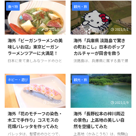
ます。 磁石の製造プロセスで
ム、ソースにはチョコレートをか
食べ物
観光・旅
は、まず磁性材 ...
けてた見た目にもそっくりなスイ
ーツです。 作り方は、簡単でお
好みのクッキーを砕きアイスとよ
2021/3/5
2021/3/1
く混ぜます。コーンフレークも同
様に砕いて、パン粉を付ける要領
海外「ビーガンラーメンの美
海外「兵庫県 淡路島で驚き
でまぶし、揚げる前のコロッケの
味しいお店」東京ビーガン
の町おこし」日本のポップ
ように形を整えていきます。 冷蔵
ラーメンツアーに大満足！
カルチャーが田舎を救う
庫で1時間半ほど冷やし固めて、
最後にチョコレートをソースのよ
日本に来て楽しみなフードのひと
淡路島は、兵庫県に属する島で瀬
うにかければ完成です。 そんな
つとして「ラーメン」がある。日
戸内海では最大の島である。兵庫
「なんちゃってコロッケ」の様子
本のラーメンは世界的に人気のあ
県明石市にかかる世界最長のつり
を見てみましょう。 引用元：
る食べ物です。そんな観光客のニ
橋「明石海峡大橋」を車やバスを
ホビー・遊び
観光・旅
https://www.you ...
ーズに応える形で、ビーガンやグ
使って渡る。そこには畑がある素
ルテンフリーのラーメンを提供し
朴な風景に、突如ハローキティー
ているお店が東京でも少しずつ増
ショーボックスが出現するのだ。
2021/2/25
2021/2/9
えています。 その中でも特にお気
ハローキティーショーボックス
に入りのお店は、東京ラーメンス
は、ショーを見ながら食事を楽し
海外「花のモチーフの染色・
海外「長野松本の梓川周辺
トリートの「ソラノイロ」と、渋
むことができる空間で、ここでは
木工で手作り」コスモスの
の景色」上高地の美しい自
谷の「真武咲弥（しんぶさき
ビーガン料理が頂ける。他にもこ
花畑バレッタを作ってみた
然を空撮してみた
や）」です。 ラーメンは見た目
こ淡路島には、人気キャラクター
が変わらないため食べるまで少し
とコラボした空間が存在してい
バレッタは、髪留めのひとつで、
上高地（かみこうち）は、飛騨山