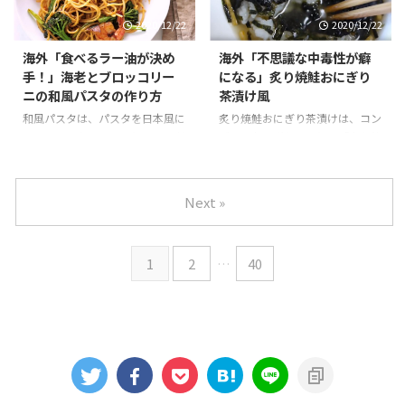
うと言われ、関わる専門店は約
ら、味にも定評があります。 そ
2020/12/22
2020/12/22
170店にものぼる。 本気で買い物
んな京都も最近ではたくさんの観
をするのであれば、ある程度のお
光客が訪れ、京都錦市場でも観光
海外「食べるラー油が決め
海外「不思議な中毒性が癖
店のリサーチは必要ですが、家庭
客向けのお店が増えました。店が
手！」海老とブロッコリー
になる」炙り焼鮭おにぎり
で使う品々を安く手に入れること
狭い錦では、老舗の味が簡単に食
ニの和風パスタの作り方
茶漬け風
も可能です。また浅草やスカイツ
べられるため、食べ歩きでお腹を
リーの観光地から近いこともあ
満たすのもひとつですね。 動画
和風パスタは、パスタを日本風に
炙り焼鮭おにぎり茶漬けは、コン
り、食品サンプルや包丁など、お
では、京都錦市場のオススメ10
アレンジしたもののひとつで、だ
ビニのおにぎりのひとつ「炙り焼
みやげを買って帰る旅行客の方が
店舗を紹介しています。 そんな
しじょうゆを使うことで、まろや
き鮭」をお茶漬けにして食べる動
多くいるようです。 そんな「か
「京都・錦市場はストリートフー
かな味になるという。特にブロッ
画です。 一般的なお湯をかけて
っぱ橋道具街」の様子を見てみ ...
ドの宝庫」の様子を見てみましょ
コリーニと海老（えび）との相性
食べるタイプのお茶漬けで、粉末
Next »
う ...
は抜群で、炒め物にもよく使わ
をかけるとお茶漬けの風味が広が
れ、にんにく、バター、しょうゆ
ります。これだけでも十分おいし
が決め手となる一品です。 また
い商品ですが、焼き鮭のおにぎり
1
2
…
40
ブロッコリーニは、ブロッコリー
が更に絶妙にマッチした食べ方で
に似た品種のひとつで、成長が早
す。 そんな「炙り焼鮭おにぎり
くまた茎が長くなるのが特徴の緑
茶漬け」のVine風ループ動画を見
黄色野菜です。ブロッコリーニの
てみましょう。 引用元：
茎もブロッコリーと同様に、どん
https://www.youtube.com/watc
な料理にも合い、またとても甘い
h?v=4O_SoAVSmi8 世界の反応
ので料理に使いやすい野菜です。
何回も再生させる意味ってあまり
そんな「海老とブロッコリーニの
ないよ。 不思議な中毒 ...