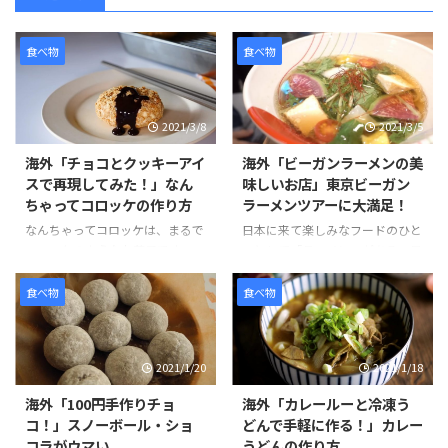
食べ物
食べ物
2021/3/8
2021/3/5
海外「チョコとクッキーアイ
海外「ビーガンラーメンの美
スで再現してみた！」なん
味しいお店」東京ビーガン
ちゃってコロッケの作り方
ラーメンツアーに大満足！
なんちゃってコロッケは、まるで
日本に来て楽しみなフードのひと
コロッケのようなお菓子です。コ
つとして「ラーメン」がある。日
ロッケにはクッキーアイスクリー
本のラーメンは世界的に人気のあ
ム、ソースにはチョコレートをか
る食べ物です。そんな観光客のニ
食べ物
食べ物
けてた見た目にもそっくりなスイ
ーズに応える形で、ビーガンやグ
ーツです。 作り方は、簡単でお
ルテンフリーのラーメンを提供し
好みのクッキーを砕きアイスとよ
ているお店が東京でも少しずつ増
2021/1/20
2021/1/18
く混ぜます。コーンフレークも同
えています。 その中でも特にお気
様に砕いて、パン粉を付ける要領
に入りのお店は、東京ラーメンス
海外「100円手作りチョ
海外「カレールーと冷凍う
でまぶし、揚げる前のコロッケの
トリートの「ソラノイロ」と、渋
コ！」スノーボール・ショ
どんで手軽に作る！」カレー
ように形を整えていきます。 冷蔵
谷の「真武咲弥（しんぶさき
コラがウマい
うどんの作り方