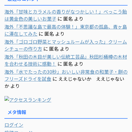
海外「甘味とカラメルの香りがなつかしい！」べっこう飴
は黄金色の美しいお菓子
に
匿名
より
海外「不思議な島で最高の体験！」東京都の孤島、青ヶ島
に滞在してみた
に
匿名
より
海外「ゴロゴロ野菜とマッシュルームが入った」クリーム
シチューの作り方
に
匿名
より
海外「秋田の木目が美しい伝統工芸品」秋田杉桶樽の木材
を合わせる技術に感動！
に
匿名
より
海外「水でたったの30秒」おいしい非常食の和菓子・餅の
フリーズドライを試食
に
ええじゃないか ええじゃない
か
より
メタ情報
ログイン