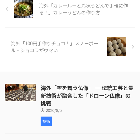
海外「カレールーと冷凍うどんで手軽に作
色、青とまるで虹色のような鮮や
かさに見ているだけで元気が出ま
る！」カレーうどんの作り方
すね。 そんな「カラフルジュエ
リーキューブグミ」の様子を見て
みましょう。 引用元：
https://www.youtube.com/watc
海外「100円手作りチョコ！」スノーボー
h?v=q ...
ル・ショコラがウマい
海外「空を舞う仏像」 ― 伝統工芸と最
新技術が融合した「ドローン仏像」の
挑戦
2026/8/5
技術