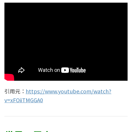
引用元：
https://www.youtube.com/watch?
v=xFOiiTMGGA0