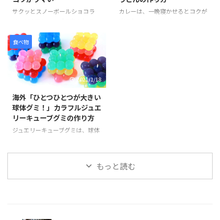
庫で1時間半ほど冷やし固めて、
や）」です。 ラーメンは見た目
最後にチョコレートをソースのよ
が変わらないため食べるまで少し
サクッとスノーボールショコラ
カレーは、一晩寝かせるとコクが
うにかければ完成です。 そんな
不安ですが、味付けもしょうゆ、
は、100円ショップで売られてい
出ておいしいですが、カレールー
「なんちゃってコロッケ」の様子
しお、みそ、担々麺と種類が豊富
るミックス粉シリーズのひとつ
を使えば、手早く簡単においしい
を見てみましょう。 引用元：
で選べることが嬉しいですね。ビ
で、材料の準備がバターのみで作
「カレーうどん」を作ることが出
食べ物
https://www.you ...
ーガンの特徴、動物由来のものを
ることができます。 バターは室
来ます。そこに冷凍うどんをパパ
一 ...
温に戻すか、電子レンジを使って
っと入れれば忙しい昼や夜ごはん
やわらかくすることができます。
に早変わりです。カレーうどんな
2021/1/18
また混ぜて生地をまとめて、冷や
ら誰でも満足すること間違いなし
して形を作る工程は、クッキー作
です。 今回動画ではカレールー
海外「ひとつひとつが大きい
りとほぼ同じで、混ぜる材料が少
を使った作り方について紹介して
球体グミ！」カラフルジュエ
ない分もっと簡単にできそうで
います。タマネギ、豚、長ネギを
リーキューブグミの作り方
す。 そんな「スノーボール・シ
使ったメニューは、豚肉にするこ
ョコラ」の様子を見てみましょ
とで、炒める時間を短くすること
ジュエリーキューブグミは、球体
う。 100円ﾐｯｸｽ粉 「スノーボー
ができますね。 そんな「カレー
のグミがたくさん作れる型を使っ
ル・ショコラ」Snow Ball
うどん」の様子を見てみましょ
て、カラフルなグミをたくさん作
Chocolat Mix kit is perfect ...
う。 引用元：
ることが出来ます。出来上がりの
もっと読む
https://www.youtube.com/ ...
大きさがかなり大きいのでどうや
って食べるのだろうと疑問に思い
ましたが、グミはひとつずつ切っ
て食べることも出来るので、安心
して食べることが出来そうです。
色は、赤、ピンク、黄色、緑、水