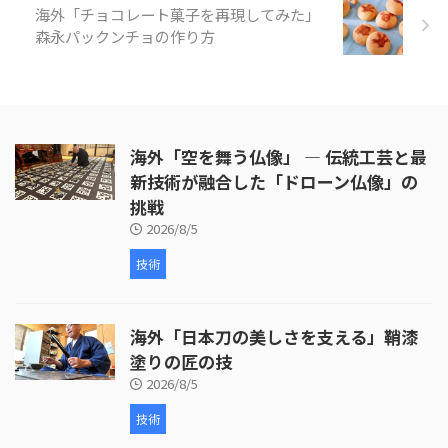
海外「チョコレート菓子を再現してみた」
https://www.youtube.com/ ...
森永パックンチョの作り方
海外「空を舞う仏像」 ― 伝統工芸と最
新技術が融合した「ドローン仏像」の
挑戦
2026/8/5
技術
海外「日本刀の美しさを支える」鞘漆
塗りの匠の技
2026/8/5
技術