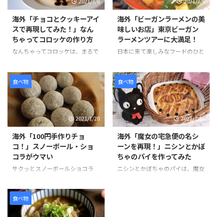
2021/3/8
2021/3/5
海外「チョコとクッキーアイ
海外「ビーガンラーメンの美
スで再現してみた！」なん
味しいお店」東京ビーガン
ちゃってコロッケの作り方
ラーメンツアーに大満足！
なんちゃってコロッケは、まるで
日本に来て楽しみなフードのひと
コロッケのようなお菓子です。コ
つとして「ラーメン」がある。日
ロッケにはクッキーアイスクリー
本のラーメンは世界的に人気のあ
ム、ソースにはチョコレートをか
る食べ物です。そんな観光客のニ
食べ物
食べ物
けてた見た目にもそっくりなスイ
ーズに応える形で、ビーガンやグ
ーツです。 作り方は、簡単でお
ルテンフリーのラーメンを提供し
好みのクッキーを砕きアイスとよ
ているお店が東京でも少しずつ増
2021/1/20
2021/1/20
く混ぜます。コーンフレークも同
えています。 その中でも特にお気
様に砕いて、パン粉を付ける要領
に入りのお店は、東京ラーメンス
海外「100円手作りチョ
海外「魔女の宅急便の名シ
でまぶし、揚げる前のコロッケの
トリートの「ソラノイロ」と、渋
コ！」スノーボール・ショ
ーンを再現！」ニシンとかぼ
ように形を整えていきます。 冷蔵
谷の「真武咲弥（しんぶさき
コラがウマい
ちゃのパイを作ってみた
庫で1時間半ほど冷やし固めて、
や）」です。 ラーメンは見た目
最後にチョコレートをソースのよ
が変わらないため食べるまで少し
サクッとスノーボールショコラ
ニシンとかぼちゃのパイは、魔女
うにかければ完成です。 そんな
不安ですが、味付けもしょうゆ、
は、100円ショップで売られてい
の宅急便の作品の後半で、おばあ
「なんちゃってコロッケ」の様子
しお、みそ、担々麺と種類が豊富
るミックス粉シリーズのひとつ
ちゃんが作ってくれた出来立ての
を見てみましょう。 引用元：
で選べることが嬉しいですね。ビ
で、材料の準備がバターのみで作
パイをキキがずぶ濡れになりなが
食べ物
https://www.you ...
ーガンの特徴、動物由来のものを
ることができます。 バターは室
らも配達するシーンは、印象に残
一 ...
温に戻すか、電子レンジを使って
っている方も多いのではないだろ