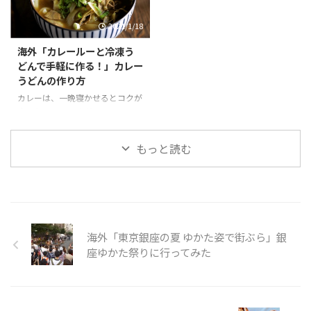
やわらかくすることができます。
うか。 ニシンは、魚の種類のひ
2021/1/18
また混ぜて生地をまとめて、冷や
とつで、加工品も出回り、新鮮な
して形を作る工程は、クッキー作
ものを手に入れるのはなかなか難
海外「カレールーと冷凍う
りとほぼ同じで、混ぜる材料が少
しいが、思った以上においしいと
どんで手軽に作る！」カレー
ない分もっと簡単にできそうで
話題のパイです。作品の通り、ち
うどんの作り方
す。 そんな「スノーボール・シ
ょこんとのった魚が見た目にもか
ョコラ」の様子を見てみましょ
わいいですね。 そんな「ニシン
カレーは、一晩寝かせるとコクが
う。 100円ﾐｯｸｽ粉 「スノーボー
とかぼちゃのパイ」の様子を見て
出ておいしいですが、カレールー
ル・ショコラ」Snow Ball
みましょう。 引用元：
を使えば、手早く簡単においしい
Chocolat Mix kit is perfect ...
https://www.youtube.com/watc
「カレーうどん」を作ることが出
もっと読む
h?v=xF ...
来ます。そこに冷凍うどんをパパ
っと入れれば忙しい昼や夜ごはん
に早変わりです。カレーうどんな
ら誰でも満足すること間違いなし
です。 今回動画ではカレールー
を使った作り方について紹介して
海外「東京銀座の夏 ゆかた姿で街ぶら」銀
います。タマネギ、豚、長ネギを
使ったメニューは、豚肉にするこ
座ゆかた祭りに行ってみた
とで、炒める時間を短くすること
ができますね。 そんな「カレー
うどん」の様子を見てみましょ
う。 引用元：