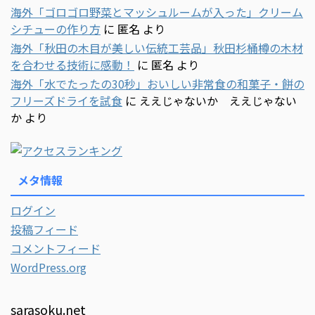
海外「ゴロゴロ野菜とマッシュルームが入った」クリーム
シチューの作り方
に
匿名
より
海外「秋田の木目が美しい伝統工芸品」秋田杉桶樽の木材
を合わせる技術に感動！
に
匿名
より
海外「水でたったの30秒」おいしい非常食の和菓子・餅の
フリーズドライを試食
に
ええじゃないか ええじゃない
か
より
メタ情報
ログイン
投稿フィード
コメントフィード
WordPress.org
sarasoku.net