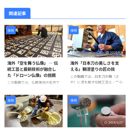
関連記事
技術
技術
2026/8/5
2026/8/5
海外「空を舞う仏像」 ― 伝
海外「日本刀の美しさを支
統工芸と最新技術が融合し
える」鞘漆塗りの匠の技
た「ドローン仏像」の挑戦
この動画では、日本刀の鞘（さ
や）に漆を施す伝統工芸士・**小
この動画では、仏教美術の名作で
山光秀（Mitsuhide Koyama）**
ある「阿弥陀二十五菩薩来迎図」
氏の仕事が紹介されています。日
を現代のテクノロジーで再現す
本刀の鞘は単なる収納具ではな
る、革新的なプロジェクトが紹介
技術
技術
く、刀身を守る重要な役割を担っ
されています。 阿弥陀如来と25
ています。熟練の職人が幾度も塗
体の菩薩が極楽浄土から人々を迎
装と研磨を繰り返し、美しさと耐
えに来る情景を、空中を舞うドロ
2026/6/29
2024/5/27
久性を兼ね備えた鞘を完成させて
ーン仏像によって表現するとい
いきます。 製造工程は以下のよ
う、伝統文化と最新技術を融合さ