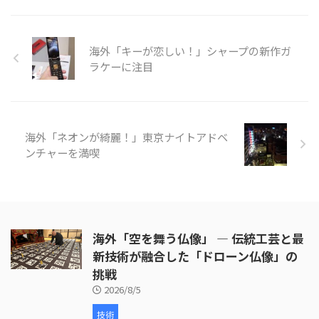
工され、ジングルが取り付けられ
ているかが示されます。縁の切り
出し、穴あけ、ジングルの取り付
海外「キーが恋しい！」シャープの新作ガ
けなど、細部にわたる丹念な作業
が行われています。 次に、皮革の
ラケーに注目
取り付けが行われます。ここで
は、牛革が使われ、職人が丁寧に
枠を伸ばしていく様子が映し出さ
れます。皮革の取り付けには熟練
海外「ネオンが綺麗！」東京ナイトアドベ
した技術が必要 ...
ンチャーを満喫
海外「空を舞う仏像」 ― 伝統工芸と最
新技術が融合した「ドローン仏像」の
挑戦
2026/8/5
技術