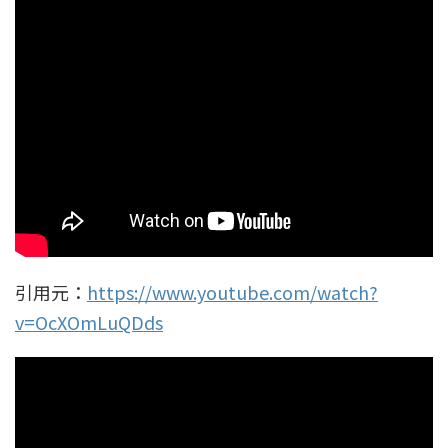
引用元：
https://www.youtube.com/watch?
v=OcXOmLuQDds