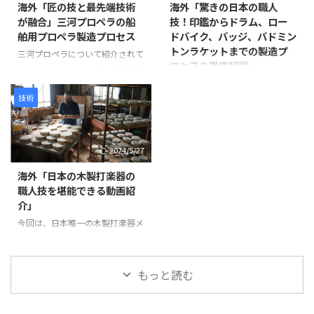
海外「匠の技と最先端技術
海外「驚きの日本の職人
うに進みます。 まず、2枚の木材
せた試みです。 制作には、約
が融合」三河プロペラの船
技！印鑑からドラム、ロー
を貼り合わせて作られた鞘の継ぎ
1,500年にわたり受け継がれてき
舶用プロペラ製造プロセス
ドバイク、バッジ、バドミン
目を補強します。継ぎ目に和紙を
た仏像彫刻の技術と、3Dスキャ
トンラケットまでの製造プ
米糊で貼り付けることで、割れや
ン・3Dプリントなどの現代技術
三河プロペラについて紹介されて
ロセスを徹底解説」
剥離を防ぎ、長期間使用できる強
が活用されています。 仏像制作
います。この会社は愛知県蒲郡市
度を確保します。 次に、砥の粉
の工程 まず、仏師による木彫り
に拠点を置き、1929年に設立さ
この動画は、日本の職人技が集結
（とのこ）と漆 ...
の原型制作から始まります。 仏
れて以来、90年以上にわたり船
した驚きの製造プロセスを紹介し
技術
師は木材から仏像を一体ずつ丁寧
舶用プロペラを製造しています。
ています。 岩井プレス株式会社
...
製造プロセスは以下のように進み
から始まり、金属プレス加工で印
ます。最初に砂型に砂を詰め、余
鑑を作る様子、星野楽器株式会社
2024/5/27
分なガスを抜いて準備します。そ
のTAMAドラム製造プロセス、パ
の後、砂型を反転させて次の工程
ナソニック サイクルテック株式
海外「日本の木製打楽器の
に備えます。 次に、インゴット
会社のオーダーメイドロードバイ
職人技を堪能できる動画紹
と呼ばれる金属塊を溶解炉に入れ
ク製造、アミタ エムシーエフ株
介」
て溶かします。溶解中には不純物
式会社のProcessXバッジ製造、そ
を除去し、温度を適切に管理しま
今回は、日本唯一の木製打楽器メ
してコンポジットテクノ株式会社
す。溶けた金属は砂型に注がれ、
ーカーであるNogami
のバドミントンラケット製造ま
プロペラの基盤部分が形成されま
Woodworking Co., Ltd.の職人技
で、各社の工程や技術を紹介して
す。 金属が冷えて固まった後、砂
をご紹介します。この動画では、
います。 注目すべきは、職人たち
もっと読む
型から鋳造物を取り出しま ...
タンバリンや他の打楽器の製造プ
の手仕事や精密な機械加工が、製
ロセスを見ることができます。
品の品質と美しさを生み出す過程
最初に、木製の縁がどのように加
です。 製品が完成す ...