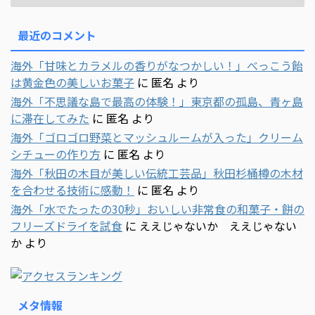
最近のコメント
海外「甘味とカラメルの香りがなつかしい！」べっこう飴
は黄金色の美しいお菓子
に
匿名
より
海外「不思議な島で最高の体験！」東京都の孤島、青ヶ島
に滞在してみた
に
匿名
より
海外「ゴロゴロ野菜とマッシュルームが入った」クリーム
シチューの作り方
に
匿名
より
海外「秋田の木目が美しい伝統工芸品」秋田杉桶樽の木材
を合わせる技術に感動！
に
匿名
より
海外「水でたったの30秒」おいしい非常食の和菓子・餅の
フリーズドライを試食
に
ええじゃないか ええじゃない
か
より
メタ情報