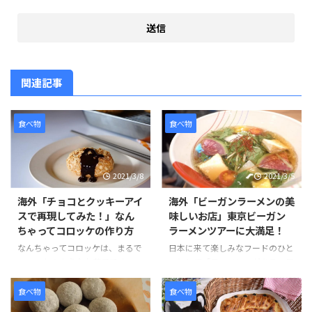
関連記事
食べ物
食べ物
2021/3/8
2021/3/5
海外「チョコとクッキーアイ
海外「ビーガンラーメンの美
スで再現してみた！」なん
味しいお店」東京ビーガン
ちゃってコロッケの作り方
ラーメンツアーに大満足！
なんちゃってコロッケは、まるで
日本に来て楽しみなフードのひと
コロッケのようなお菓子です。コ
つとして「ラーメン」がある。日
ロッケにはクッキーアイスクリー
本のラーメンは世界的に人気のあ
ム、ソースにはチョコレートをか
る食べ物です。そんな観光客のニ
食べ物
食べ物
けてた見た目にもそっくりなスイ
ーズに応える形で、ビーガンやグ