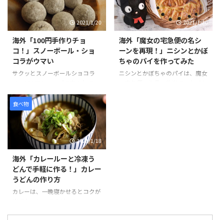
ーツです。 作り方は、簡単でお
ルテンフリーのラーメンを提供し
好みのクッキーを砕きアイスとよ
ているお店が東京でも少しずつ増
2021/1/20
2021/1/20
く混ぜます。コーンフレークも同
えています。 その中でも特にお気
様に砕いて、パン粉を付ける要領
に入りのお店は、東京ラーメンス
海外「100円手作りチョ
海外「魔女の宅急便の名シ
でまぶし、揚げる前のコロッケの
トリートの「ソラノイロ」と、渋
コ！」スノーボール・ショ
ーンを再現！」ニシンとかぼ
ように形を整えていきます。 冷蔵
谷の「真武咲弥（しんぶさき
コラがウマい
ちゃのパイを作ってみた
庫で1時間半ほど冷やし固めて、
や）」です。 ラーメンは見た目
最後にチョコレートをソースのよ
が変わらないため食べるまで少し
サクッとスノーボールショコラ
ニシンとかぼちゃのパイは、魔女
うにかければ完成です。 そんな
不安ですが、味付けもしょうゆ、
は、100円ショップで売られてい
の宅急便の作品の後半で、おばあ
「なんちゃってコロッケ」の様子
しお、みそ、担々麺と種類が豊富
るミックス粉シリーズのひとつ
ちゃんが作ってくれた出来立ての
を見てみましょう。 引用元：
で選べることが嬉しいですね。ビ
で、材料の準備がバターのみで作
パイをキキがずぶ濡れになりなが
食べ物
https://www.you ...
ーガンの特徴、動物由来のものを
ることができます。 バターは室
らも配達するシーンは、印象に残
一 ...
温に戻すか、電子レンジを使って
っている方も多いのではないだろ
やわらかくすることができます。
うか。 ニシンは、魚の種類のひ
2021/1/18
また混ぜて生地をまとめて、冷や
とつで、加工品も出回り、新鮮な
して形を作る工程は、クッキー作
ものを手に入れるのはなかなか難
海外「カレールーと冷凍う
りとほぼ同じで、混ぜる材料が少
しいが、思った以上においしいと
どんで手軽に作る！」カレー
ない分もっと簡単にできそうで
話題のパイです。作品の通り、ち
うどんの作り方
す。 そんな「スノーボール・シ
ょこんとのった魚が見た目にもか
ョコラ」の様子を見てみましょ
わいいですね。 そんな「ニシン
カレーは、一晩寝かせるとコクが
う。 100円ﾐｯｸｽ粉 「スノーボー
とかぼちゃのパイ」の様子を見て
出ておいしいですが、カレールー
ル・ショコラ」Snow Ball
みましょう。 引用元：
を使えば、手早く簡単においしい