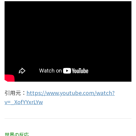
引用元：
https://www.youtube.com/watch?
v=_XofYYxrLYw
世界の反応