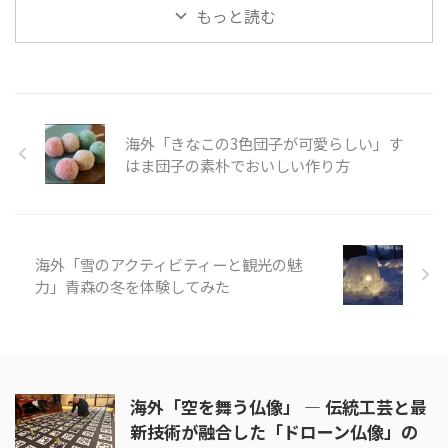
Chocolat Mix kit is perfect ...
https://www.youtube.com/watc
「カレーうどん」を作ることが出
もっと読む
h?v=xF ...
来ます。そこに冷凍うどんをパパ
っと入れれば忙しい昼や夜ごはん
に早変わりです。カレーうどんな
ら誰でも満足すること間違いなし
です。 今回動画ではカレールー
を使った作り方について紹介して
海外「きなこの3色団子が可愛らしい」す
います。タマネギ、豚、長ネギを
使ったメニューは、豚肉にするこ
はま団子の素朴でおいしい作り方
とで、炒める時間を短くすること
ができますね。 そんな「カレー
うどん」の様子を見てみましょ
う。 引用元：
海外「雪のアクティビティーと観光の魅
https://www.youtube.com/ ...
力」青森の冬を体験してみた
海外「空を舞う仏像」 ― 伝統工芸と最
新技術が融合した「ドローン仏像」の