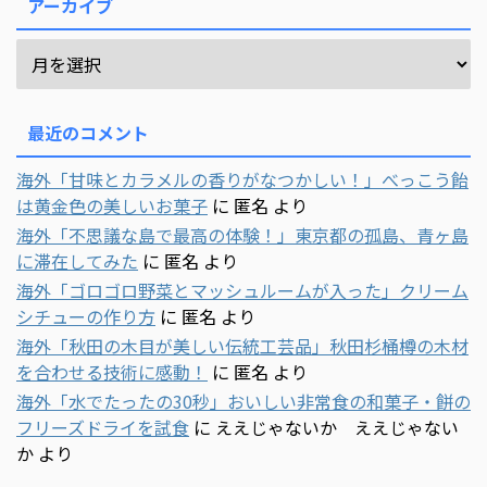
アーカイブ
最近のコメント
海外「甘味とカラメルの香りがなつかしい！」べっこう飴
は黄金色の美しいお菓子
に
匿名
より
海外「不思議な島で最高の体験！」東京都の孤島、青ヶ島
に滞在してみた
に
匿名
より
海外「ゴロゴロ野菜とマッシュルームが入った」クリーム
シチューの作り方
に
匿名
より
海外「秋田の木目が美しい伝統工芸品」秋田杉桶樽の木材
を合わせる技術に感動！
に
匿名
より
海外「水でたったの30秒」おいしい非常食の和菓子・餅の
フリーズドライを試食
に
ええじゃないか ええじゃない
か
より