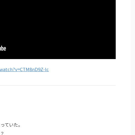
/watch?v=CTM8nD9Z-lc
思っていた。
な？