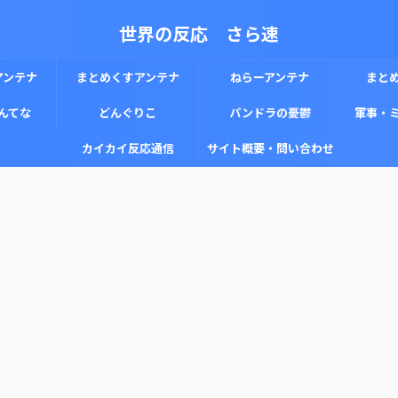
世界の反応 さら速
アンテナ
まとめくすアンテナ
ねらーアンテナ
まと
んてな
どんぐりこ
パンドラの憂鬱
軍事・
カイカイ反応通信
サイト概要・問い合わせ