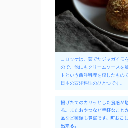
コロッケは、茹でたジャガイモ
ので、他にもクリームソースを
トという西洋料理を模したもの
日本の西洋料理のひとつです。
揚げたてのカリっとした食感が
る。またおやつなど手軽なこと
品など種類も豊富です。町おこ
出来る。