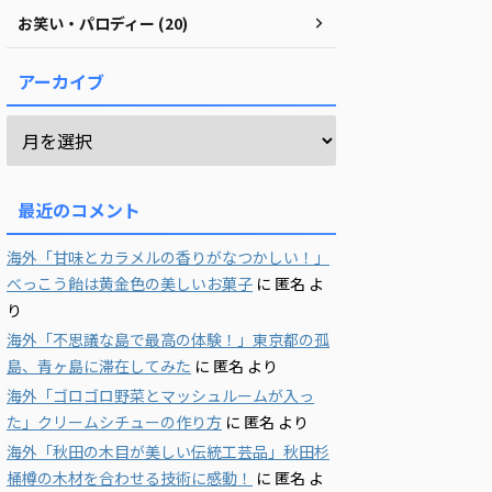
お笑い・パロディー (20)
アーカイブ
最近のコメント
海外「甘味とカラメルの香りがなつかしい！」
べっこう飴は黄金色の美しいお菓子
に
匿名
よ
り
海外「不思議な島で最高の体験！」東京都の孤
島、青ヶ島に滞在してみた
に
匿名
より
海外「ゴロゴロ野菜とマッシュルームが入っ
た」クリームシチューの作り方
に
匿名
より
海外「秋田の木目が美しい伝統工芸品」秋田杉
桶樽の木材を合わせる技術に感動！
に
匿名
よ