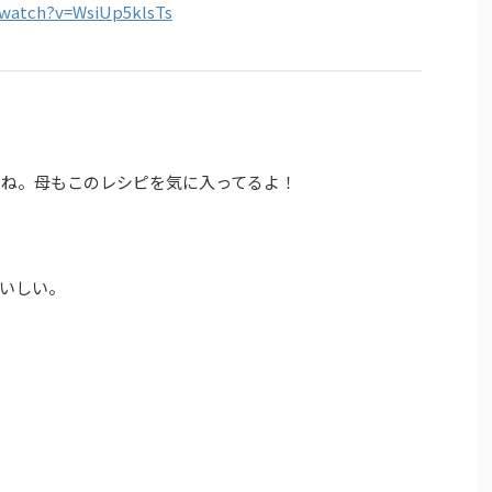
/watch?v=WsiUp5klsTs
るね。母もこのレシピを気に入ってるよ！
いしい。