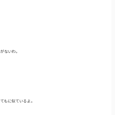
要がないわ。
とてもに似ているよ。