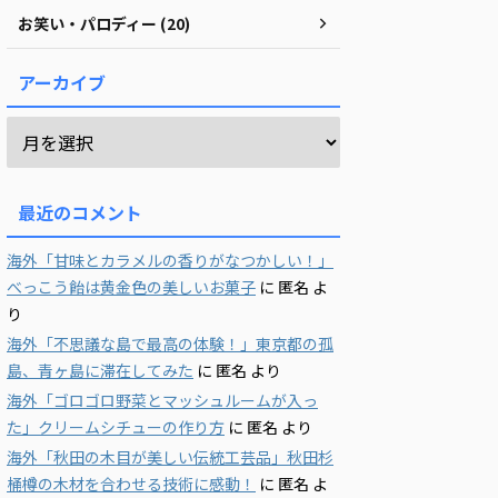
お笑い・パロディー (20)
アーカイブ
最近のコメント
海外「甘味とカラメルの香りがなつかしい！」
べっこう飴は黄金色の美しいお菓子
に
匿名
よ
り
海外「不思議な島で最高の体験！」東京都の孤
島、青ヶ島に滞在してみた
に
匿名
より
海外「ゴロゴロ野菜とマッシュルームが入っ
た」クリームシチューの作り方
に
匿名
より
海外「秋田の木目が美しい伝統工芸品」秋田杉
桶樽の木材を合わせる技術に感動！
に
匿名
よ