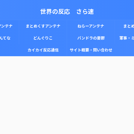
世界の反応 さら速
アンテナ
まとめくすアンテナ
ねらーアンテナ
まと
んてな
どんぐりこ
パンドラの憂鬱
軍事・
カイカイ反応通信
サイト概要・問い合わせ