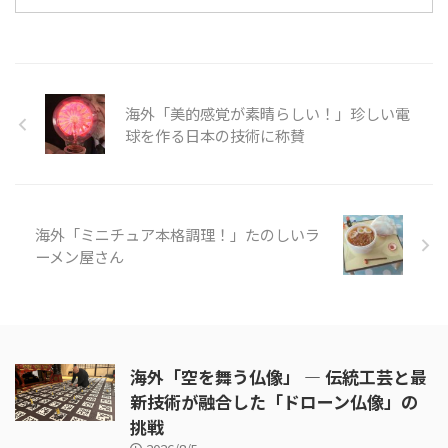
っと入れれば忙しい昼や夜ごはん
に早変わりです。カレーうどんな
ら誰でも満足すること間違いなし
です。 今回動画ではカレールー
を使った作り方について紹介して
海外「美的感覚が素晴らしい！」珍しい電
います。タマネギ、豚、長ネギを
使ったメニューは、豚肉にするこ
球を作る日本の技術に称賛
とで、炒める時間を短くすること
ができますね。 そんな「カレー
うどん」の様子を見てみましょ
う。 引用元：
海外「ミニチュア本格調理！」たのしいラ
https://www.youtube.com/ ...
ーメン屋さん
海外「空を舞う仏像」 ― 伝統工芸と最
新技術が融合した「ドローン仏像」の
挑戦