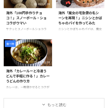
2021/1/20
2021/1/20
く混ぜます。コーンフレークも同
えています。 その中でも特にお気
様に砕いて、パン粉を付ける要領
に入りのお店は、東京ラーメンス
海外「100円手作りチョ
海外「魔女の宅急便の名シ
でまぶし、揚げる前のコロッケの
トリートの「ソラノイロ」と、渋
コ！」スノーボール・ショ
ーンを再現！」ニシンとかぼ
ように形を整えていきます。 冷蔵
谷の「真武咲弥（しんぶさき
コラがウマい
ちゃのパイを作ってみた
庫で1時間半ほど冷やし固めて、
や）」です。 ラーメンは見た目
最後にチョコレートをソースのよ
が変わらないため食べるまで少し
サクッとスノーボールショコラ
ニシンとかぼちゃのパイは、魔女
うにかければ完成です。 そんな
不安ですが、味付けもしょうゆ、
は、100円ショップで売られてい
の宅急便の作品の後半で、おばあ
「なんちゃってコロッケ」の様子
しお、みそ、担々麺と種類が豊富
るミックス粉シリーズのひとつ
ちゃんが作ってくれた出来立ての
を見てみましょう。 引用元：
で選べることが嬉しいですね。ビ
で、材料の準備がバターのみで作
パイをキキがずぶ濡れになりなが
食べ物
https://www.you ...
ーガンの特徴、動物由来のものを
ることができます。 バターは室
らも配達するシーンは、印象に残
一 ...
温に戻すか、電子レンジを使って
っている方も多いのではないだろ
やわらかくすることができます。
うか。 ニシンは、魚の種類のひ
2021/1/18
また混ぜて生地をまとめて、冷や
とつで、加工品も出回り、新鮮な
して形を作る工程は、クッキー作
ものを手に入れるのはなかなか難
海外「カレールーと冷凍う
りとほぼ同じで、混ぜる材料が少
しいが、思った以上においしいと
どんで手軽に作る！」カレー
ない分もっと簡単にできそうで
話題のパイです。作品の通り、ち
うどんの作り方
す。 そんな「スノーボール・シ
ょこんとのった魚が見た目にもか
ョコラ」の様子を見てみましょ
わいいですね。 そんな「ニシン
カレーは、一晩寝かせるとコクが
う。 100円ﾐｯｸｽ粉 「スノーボー
とかぼちゃのパイ」の様子を見て
出ておいしいですが、カレールー
ル・ショコラ」Snow Ball
みましょう。 引用元：
を使えば、手早く簡単においしい
Chocolat Mix kit is perfect ...
https://www.youtube.com/watc
「カレーうどん」を作ることが出
もっと読む
h?v=xF ...
来ます。そこに冷凍うどんをパパ