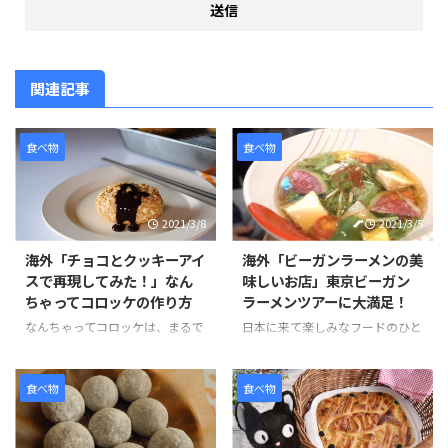
関連記事
食べ物
食べ物
2021/3/8
2021/3/5
海外「チョコとクッキーアイ
海外「ビーガンラーメンの美
スで再現してみた！」なん
味しいお店」東京ビーガン
ちゃってコロッケの作り方
ラーメンツアーに大満足！
なんちゃってコロッケは、まるで
日本に来て楽しみなフードのひと
コロッケのようなお菓子です。コ
つとして「ラーメン」がある。日
ロッケにはクッキーアイスクリー
本のラーメンは世界的に人気のあ
ム、ソースにはチョコレートをか
る食べ物です。そんな観光客のニ
食べ物
食べ物
けてた見た目にもそっくりなスイ
ーズに応える形で、ビーガンやグ
ーツです。 作り方は、簡単でお
ルテンフリーのラーメンを提供し
好みのクッキーを砕きアイスとよ
ているお店が東京でも少しずつ増