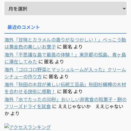
最近のコメント
海外「甘味とカラメルの香りがなつかしい！」べっこう飴
は黄金色の美しいお菓子
に
匿名
より
海外「不思議な島で最高の体験！」東京都の孤島、青ヶ島
に滞在してみた
に
匿名
より
海外「ゴロゴロ野菜とマッシュルームが入った」クリーム
シチューの作り方
に
匿名
より
海外「秋田の木目が美しい伝統工芸品」秋田杉桶樽の木材
を合わせる技術に感動！
に
匿名
より
海外「水でたったの30秒」おいしい非常食の和菓子・餅の
フリーズドライを試食
に
ええじゃないか ええじゃない
か
より