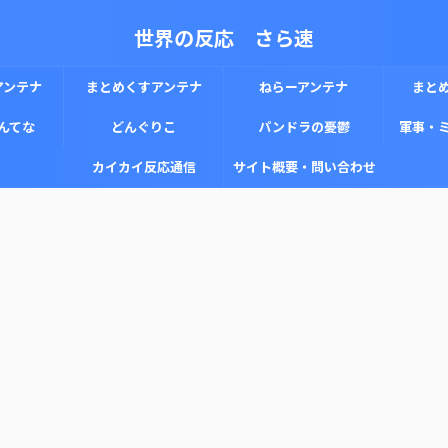
世界の反応 さら速
アンテナ
まとめくすアンテナ
ねらーアンテナ
まと
んてな
どんぐりこ
パンドラの憂鬱
軍事・
カイカイ反応通信
サイト概要・問い合わせ