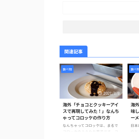
関連記事
食べ物
食べ
2021/3/8
海外「チョコとクッキーアイ
海
スで再現してみた！」なんち
味
ゃってコロッケの作り方
ー
なんちゃってコロッケは、まるで
日本
コロッケのようなお菓子です。コ
つと
ロッケにはクッキーアイスクリー
本の