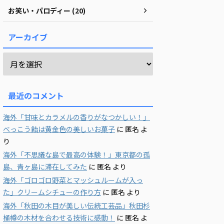
お笑い・パロディー (20)
アーカイブ
最近のコメント
海外「甘味とカラメルの香りがなつかしい！」
べっこう飴は黄金色の美しいお菓子
に
匿名
よ
り
海外「不思議な島で最高の体験！」東京都の孤
島、青ヶ島に滞在してみた
に
匿名
より
海外「ゴロゴロ野菜とマッシュルームが入っ
た」クリームシチューの作り方
に
匿名
より
海外「秋田の木目が美しい伝統工芸品」秋田杉
桶樽の木材を合わせる技術に感動！
に
匿名
よ