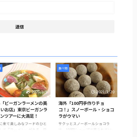
物
食べ物
2021/3/5
2021/1/20
外「ビーガンラーメンの美
海外「100円手作りチョ
しいお店」東京ビーガンラ
コ！」スノーボール・ショコ
メンツアーに大満足！
ラがウマい
に来て楽しみなフードのひと
サクッとスノーボールショコラ
して「ラーメン」がある。日
は、100円ショップで売られてい
ラーメンは世界的に人気のあ
るミックス粉シリーズのひとつ