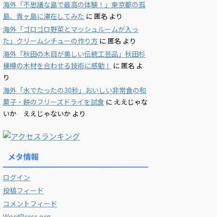
海外「不思議な島で最高の体験！」東京都の孤
島、青ヶ島に滞在してみた
に
匿名
より
海外「ゴロゴロ野菜とマッシュルームが入っ
た」クリームシチューの作り方
に
匿名
より
海外「秋田の木目が美しい伝統工芸品」秋田杉
桶樽の木材を合わせる技術に感動！
に
匿名
よ
り
海外「水でたったの30秒」おいしい非常食の和
菓子・餅のフリーズドライを試食
に
ええじゃな
いか ええじゃないか
より
メタ情報
ログイン
投稿フィード
コメントフィード
WordPress.org