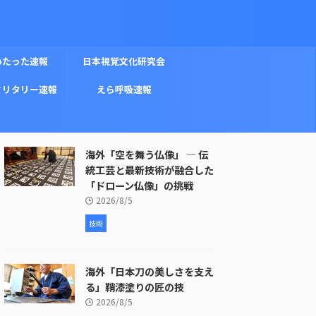
めたった速報
日本視覚文化研究会
ミリタリー速報
えら呼吸速報
海外「空を舞う仏像」 ― 伝
統工芸と最新技術が融合した
「ドローン仏像」の挑戦
2026/8/5
技術
海外「日本刀の美しさを支え
る」鞘漆塗りの匠の技
2026/8/5