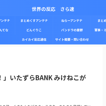
世界の反応 さら速
アンテナ
まとめくすアンテナ
ねらーアンテナ
まと
んてな
どんぐりこ
パンドラの憂鬱
軍事・
カイカイ反応通信
サイト概要・問い合わせ
」いたずらBANK みけねこが