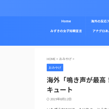
Home
海外の反応
みずきの女子知韓宣言
アナグロあ
HOME
>
おみやげ
>
おみやげ
海外「鳴き声が最高！
キュート
2019年8月12日