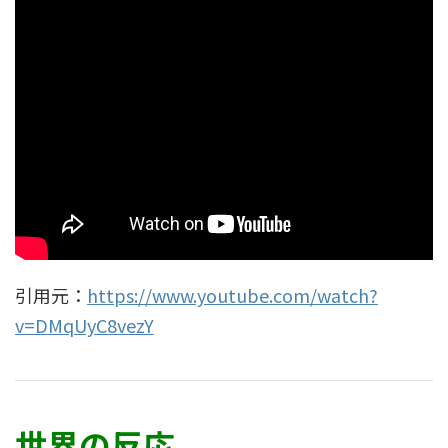
引用元：
https://www.youtube.com/watch?
v=DMqUyC8vezY
世界の反応