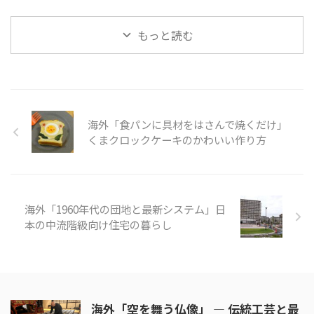
ル・ショコラ」Snow Ball
みましょう。 引用元：
を使えば、手早く簡単においしい
Chocolat Mix kit is perfect ...
https://www.youtube.com/watc
「カレーうどん」を作ることが出
もっと読む
h?v=xF ...
来ます。そこに冷凍うどんをパパ
っと入れれば忙しい昼や夜ごはん
に早変わりです。カレーうどんな
ら誰でも満足すること間違いなし
です。 今回動画ではカレールー
を使った作り方について紹介して
海外「食パンに具材をはさんで焼くだけ」
います。タマネギ、豚、長ネギを
使ったメニューは、豚肉にするこ
くまクロックケーキのかわいい作り方
とで、炒める時間を短くすること
ができますね。 そんな「カレー
うどん」の様子を見てみましょ
う。 引用元：
海外「1960年代の団地と最新システム」日
https://www.youtube.com/ ...
本の中流階級向け住宅の暮らし
海外「空を舞う仏像」 ― 伝統工芸と最