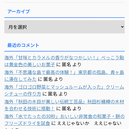
アーカイブ
最近のコメント
海外「甘味とカラメルの香りがなつかしい！」べっこう飴
は黄金色の美しいお菓子
に
匿名
より
海外「不思議な島で最高の体験！」東京都の孤島、青ヶ島
に滞在してみた
に
匿名
より
海外「ゴロゴロ野菜とマッシュルームが入った」クリーム
シチューの作り方
に
匿名
より
海外「秋田の木目が美しい伝統工芸品」秋田杉桶樽の木材
を合わせる技術に感動！
に
匿名
より
海外「水でたったの30秒」おいしい非常食の和菓子・餅の
フリーズドライを試食
に
ええじゃないか ええじゃない