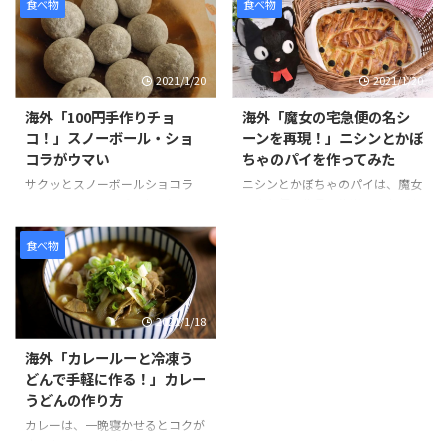
ム、ソースにはチョコレートをか
る食べ物です。そんな観光客のニ
食べ物
食べ物
けてた見た目にもそっくりなスイ
ーズに応える形で、ビーガンやグ
ーツです。 作り方は、簡単でお
ルテンフリーのラーメンを提供し
好みのクッキーを砕きアイスとよ
ているお店が東京でも少しずつ増
2021/1/20
2021/1/20
く混ぜます。コーンフレークも同
えています。 その中でも特にお気
様に砕いて、パン粉を付ける要領
に入りのお店は、東京ラーメンス
海外「100円手作りチョ
海外「魔女の宅急便の名シ
でまぶし、揚げる前のコロッケの
トリートの「ソラノイロ」と、渋
コ！」スノーボール・ショ
ーンを再現！」ニシンとかぼ
ように形を整えていきます。 冷蔵
谷の「真武咲弥（しんぶさき
コラがウマい
ちゃのパイを作ってみた
庫で1時間半ほど冷やし固めて、
や）」です。 ラーメンは見た目
最後にチョコレートをソースのよ
が変わらないため食べるまで少し
サクッとスノーボールショコラ
ニシンとかぼちゃのパイは、魔女
うにかければ完成です。 そんな
不安ですが、味付けもしょうゆ、
は、100円ショップで売られてい
の宅急便の作品の後半で、おばあ
「なんちゃってコロッケ」の様子
しお、みそ、担々麺と種類が豊富
るミックス粉シリーズのひとつ
ちゃんが作ってくれた出来立ての
を見てみましょう。 引用元：
で選べることが嬉しいですね。ビ
で、材料の準備がバターのみで作
パイをキキがずぶ濡れになりなが
食べ物
https://www.you ...
ーガンの特徴、動物由来のものを
ることができます。 バターは室
らも配達するシーンは、印象に残
一 ...
温に戻すか、電子レンジを使って
っている方も多いのではないだろ
やわらかくすることができます。
うか。 ニシンは、魚の種類のひ
2021/1/18
また混ぜて生地をまとめて、冷や
とつで、加工品も出回り、新鮮な
して形を作る工程は、クッキー作
ものを手に入れるのはなかなか難
海外「カレールーと冷凍う
りとほぼ同じで、混ぜる材料が少
しいが、思った以上においしいと
どんで手軽に作る！」カレー
ない分もっと簡単にできそうで
話題のパイです。作品の通り、ち
うどんの作り方
す。 そんな「スノーボール・シ
ょこんとのった魚が見た目にもか
ョコラ」の様子を見てみましょ
わいいですね。 そんな「ニシン
カレーは、一晩寝かせるとコクが
う。 100円ﾐｯｸｽ粉 「スノーボー
とかぼちゃのパイ」の様子を見て
出ておいしいですが、カレールー