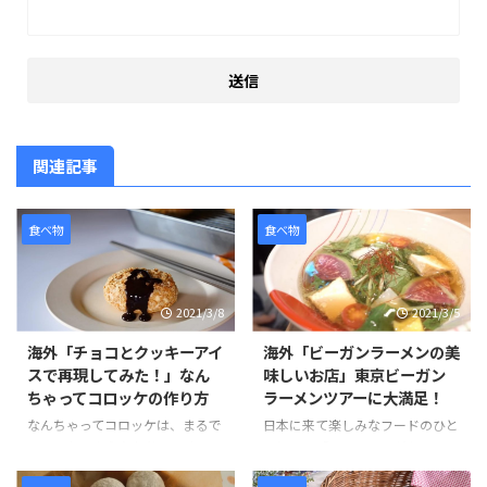
関連記事
食べ物
食べ物
2021/3/8
2021/3/5
海外「チョコとクッキーアイ
海外「ビーガンラーメンの美
スで再現してみた！」なん
味しいお店」東京ビーガン
ちゃってコロッケの作り方
ラーメンツアーに大満足！
なんちゃってコロッケは、まるで
日本に来て楽しみなフードのひと
コロッケのようなお菓子です。コ
つとして「ラーメン」がある。日
ロッケにはクッキーアイスクリー
本のラーメンは世界的に人気のあ