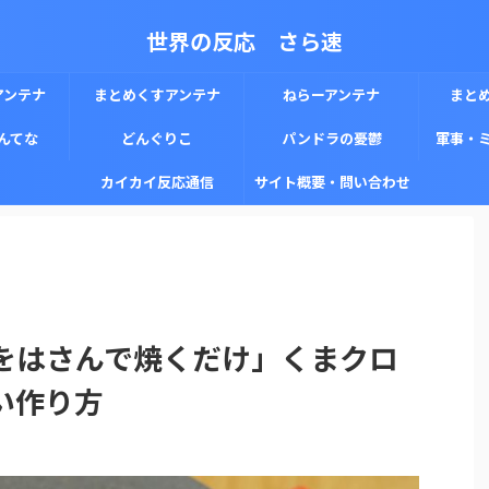
世界の反応 さら速
アンテナ
まとめくすアンテナ
ねらーアンテナ
まと
んてな
どんぐりこ
パンドラの憂鬱
軍事・
カイカイ反応通信
サイト概要・問い合わせ
をはさんで焼くだけ」くまクロ
い作り方