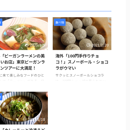
物
食べ物
2021/3/5
2021/1/20
外「ビーガンラーメンの美
海外「100円手作りチョ
しいお店」東京ビーガンラ
コ！」スノーボール・ショコ
メンツアーに大満足！
ラがウマい
に来て楽しみなフードのひと
サクッとスノーボールショコラ
して「ラーメン」がある。日
は、100円ショップで売られてい
ラーメンは世界的に人気のあ
るミックス粉シリーズのひとつ
べ物です。そんな観光客のニ
で、材料の準備がバターのみで作
物
に応える形で、ビーガンやグ
ることができます。 バターは室温
ンフリーのラーメンを提供し
に戻すか、電子レンジを使ってや
るお店が東京でも少しずつ増
わらかくすることができます。ま
います。 その中でも特にお気
た混ぜて生地をまとめて、冷やし
2021/1/18
りのお店は、東京ラーメンス
て形を作る工程は、クッキー作り
ートの「ソラノイロ」と、渋
とほぼ同じで、混ぜる材料が少な
外「カレールーと冷凍うど