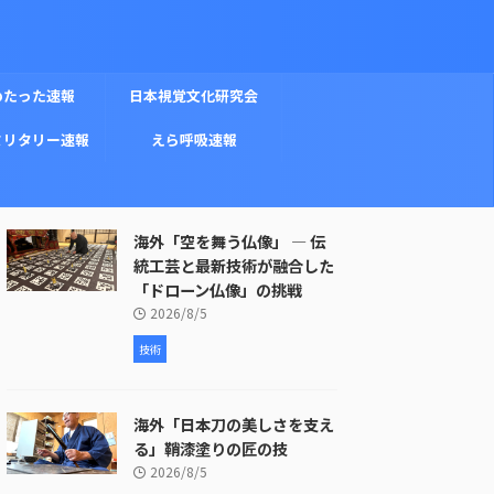
めたった速報
日本視覚文化研究会
ミリタリー速報
えら呼吸速報
海外「空を舞う仏像」 ― 伝
統工芸と最新技術が融合した
「ドローン仏像」の挑戦
2026/8/5
技術
海外「日本刀の美しさを支え
る」鞘漆塗りの匠の技
2026/8/5