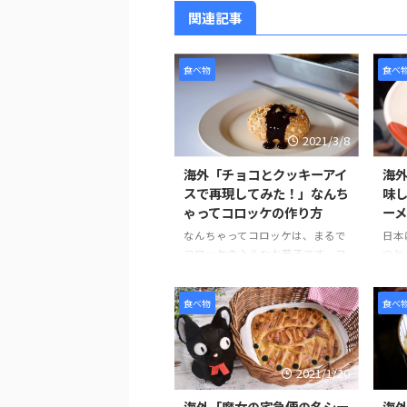
関連記事
食べ物
食べ
2021/3/8
海外「チョコとクッキーアイ
海
スで再現してみた！」なんち
味
ゃってコロッケの作り方
ー
なんちゃってコロッケは、まるで
日本
コロッケのようなお菓子です。コ
つと
ロッケにはクッキーアイスクリー
本の
ム、ソースにはチョコレートをか
る食
食べ物
食べ
けてた見た目にもそっくりなスイ
ーズ
ーツです。 作り方は、簡単でお好
ルテ
みのクッキーを砕きアイスとよく
てい
混ぜます。コーンフレークも同様
えて
2021/1/20
に砕いて、パン粉を付ける要領で
に入
まぶし、揚げる前のコロッケのよ
トリ
海外「魔女の宅急便の名シー
海