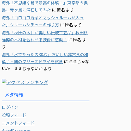
海外「不思議な島で最高の体験！」東京都の孤
島、青ヶ島に滞在してみた
に
匿名
より
海外「ゴロゴロ野菜とマッシュルームが入っ
た」クリームシチューの作り方
に
匿名
より
海外「秋田の木目が美しい伝統工芸品」秋田杉
桶樽の木材を合わせる技術に感動！
に
匿名
よ
り
海外「水でたったの30秒」おいしい非常食の和
菓子・餅のフリーズドライを試食
に
ええじゃな
いか ええじゃないか
より
メタ情報
ログイン
投稿フィード
コメントフィード
WordPress.org