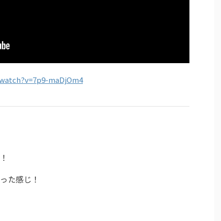
/watch?v=7p9-maDjOm4
！
った感じ！