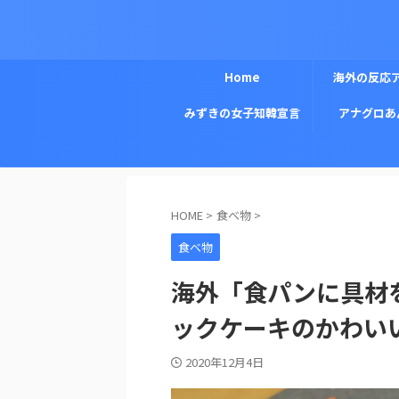
Home
海外の反応
みずきの女子知韓宣言
アナグロあ
HOME
>
食べ物
>
食べ物
海外「食パンに具材
ックケーキのかわい
2020年12月4日