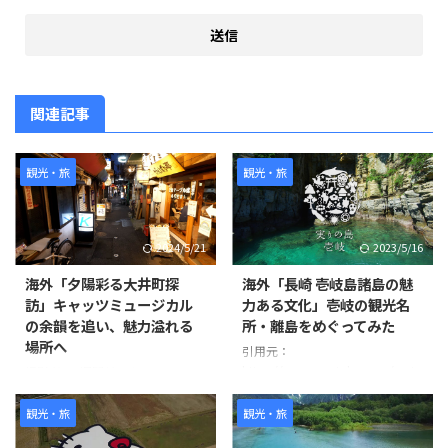
関連記事
観光・旅
観光・旅
2024/5/21
2023/5/16
海外「夕陽彩る大井町探
海外「長崎 壱岐島諸島の魅
訪」キャッツミュージカル
力ある文化」壱岐の観光名
の余韻を追い、魅力溢れる
所・離島をめぐってみた
場所へ
引用元：
https://www.youtube.com/watc
撮影者は1週間前にキャッツミュ
h?v=oXvKV3g77Yk 世界の反応
ージカルを見に来た際にこの場所
を発見し、夕陽が美しくなる時間
観光・旅
観光・旅
帯に撮影を始めました。 ビデオ