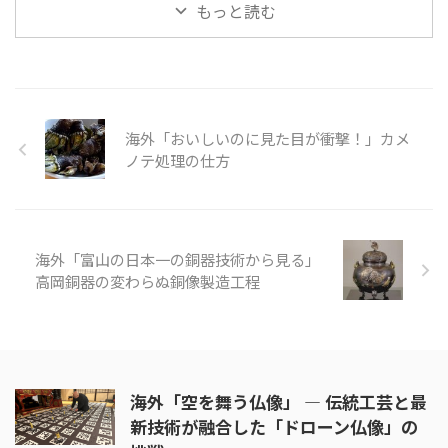
もっと読む
が田舎を救う」の様子を見てみま
る。たくさんある島の中で人が住
...
んでいるのは母島、父島で、フェ
リーを使って24時間かけてたくさ
んの人が旅行に訪れる。 父島
で、戦争の歴史を知りたいのなら
ガイドをつける必要がある。今回
海外「おいしいのに見た目が衝撃！」カメ
の旅は、小笠原の歴史についても
触れている。また、自然保護のた
ノテ処理の仕方
め、靴についた砂や種を落とす必
要があるが、崖の上からの景色、
特に海の青がとても印象的でし
た。 そんな「東京の隠れた島
海外「富山の日本一の銅器技術から見る」
小笠原」の様子を見てみましょ
う。 引 ...
高岡銅器の変わらぬ銅像製造工程
海外「空を舞う仏像」 ― 伝統工芸と最
新技術が融合した「ドローン仏像」の