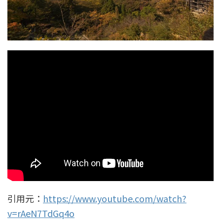
引用元：
https://www.youtube.com/watch?
v=rAeN7TdGq4o