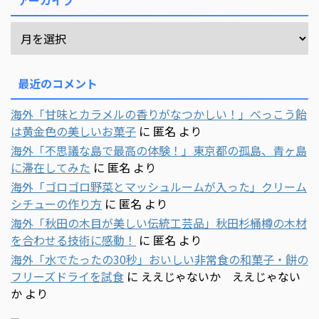
アーカイブ
最近のコメント
海外「甘味とカラメルの香りがなつかしい！」べっこう飴
は黄金色の美しいお菓子
に
匿名
より
海外「不思議な島で最高の体験！」東京都の孤島、青ヶ島
に滞在してみた
に
匿名
より
海外「ゴロゴロ野菜とマッシュルームが入った」クリーム
シチューの作り方
に
匿名
より
海外「秋田の木目が美しい伝統工芸品」秋田杉桶樽の木材
を合わせる技術に感動！
に
匿名
より
海外「水でたったの30秒」おいしい非常食の和菓子・餅の
フリーズドライを試食
に
ええじゃないか ええじゃない
か
より