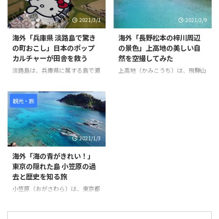
の中ではJR大井町駅東口から始
まり、キャッツシアターやお洒落
2021/3/1
2021/2/9
な飲食店街、住宅地、商店街など
を通り抜けています。 また、途
海外「兵庫県 淡路島で驚き
海外「長野松本の梓川周辺
中で可愛らしい猫も登場します。
の町おこし」日本のポップ
の景色」上高地の美しい自
ビデオの最後にはJR大井町西口
カルチャーが田舎を救う
然を空撮してみた
に到着しています。 このビデオ
を通じて、大井町の様々な場所や
淡路島は、兵庫県に属する島で瀬
上高地（かみこうち）は、飛騨山
風景を楽しむことができます。
戸内海では最大の島である。兵庫
脈（北アルプス）の谷間（梓川）
世界の反応
県明石市にかかる世界最長のつり
にある、長野県松本市の大正池か
橋「明石海峡大橋」を車やバスを
ら横尾までの前後約10km、幅最
観光・旅
使って渡る。そこには畑がある素
大約1kmの平野で、噴火活動によ
朴な風景に、突如ハローキティー
ってせき止められ池など観光名所
ショーボックスが出現するのだ。
として知られる。 また河童橋が
2021/1/3
ハローキティーショーボックス
有名で、1,500ｍの高度でこれほ
は、ショーを見ながら食事を楽し
ど広い、平坦な土地は、日本でも
海外「海の青がきれい！」
むことができる空間で、ここでは
珍しい。 そんな「上高地」の様
東京の隠れた島 小笠原の過
ビーガン料理が頂ける。他にもこ
子を見てみましょう。 引用元：
去と歴史を知る旅
こ淡路島には、人気キャラクター
https://www.youtube.com/watc
とコラボした空間が存在してい
h?v=pPcdCk9Z-j4 世界の反応 と
小笠原（おがさわら）は、東京都
て、人々が淡路島に行きたくなる
ても綺麗に管理されているよね。
に属する30以上の島のひとつ
スポットがたくさんあるようだ。
景色が綺麗すぎる！個人的に人生
で、東京とは独立しているため、
そんな「日本のポップカルチャー
で一度は ...
独自の進化を遂げた宝の島であ