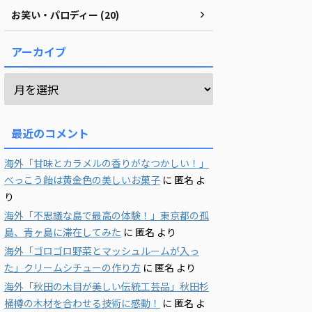
お笑い・パロディー (20)
アーカイブ
最近のコメント
海外「甘味とカラメルの香りがなつかしい！」
べっこう飴は黄金色の美しいお菓子
に
匿名
よ
り
海外「不思議な島で最高の体験！」東京都の孤
島、青ヶ島に滞在してみた
に
匿名
より
海外「ゴロゴロ野菜とマッシュルームが入っ
た」クリームシチューの作り方
に
匿名
より
海外「秋田の木目が美しい伝統工芸品」秋田杉
桶樽の木材を合わせる技術に感動！
に
匿名
よ