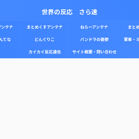
世界の反応 さら速
アンテナ
まとめくすアンテナ
ねらーアンテナ
まと
んてな
どんぐりこ
パンドラの憂鬱
軍事・
カイカイ反応通信
サイト概要・問い合わせ