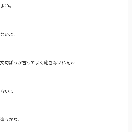
だよね。
かないよ。
の文句ばっか言ってよく飽きないねぇｗ
題ないよ。
は違うかな。