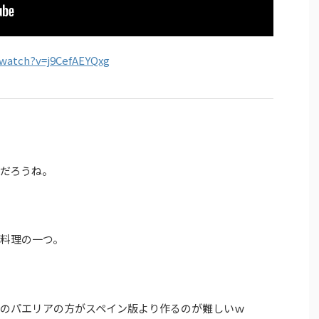
watch?v=j9CefAEYQxg
だろうね。
料理の一つ。
本のパエリアの方がスペイン版より作るのが難しいｗ