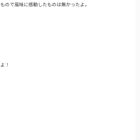
たもので風味に感動したものは無かったよ。
？
るよ！