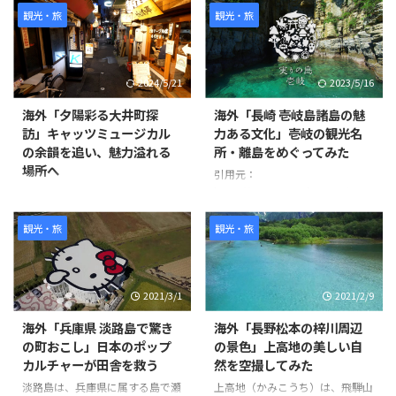
観光・旅
観光・旅
2024/5/21
2023/5/16
海外「夕陽彩る大井町探
海外「長崎 壱岐島諸島の魅
訪」キャッツミュージカル
力ある文化」壱岐の観光名
の余韻を追い、魅力溢れる
所・離島をめぐってみた
場所へ
引用元：
https://www.youtube.com/watc
撮影者は1週間前にキャッツミュ
h?v=oXvKV3g77Yk 世界の反応
ージカルを見に来た際にこの場所
を発見し、夕陽が美しくなる時間
観光・旅
観光・旅
帯に撮影を始めました。 ビデオ
の中ではJR大井町駅東口から始
まり、キャッツシアターやお洒落
2021/3/1
2021/2/9
な飲食店街、住宅地、商店街など
を通り抜けています。 また、途
海外「兵庫県 淡路島で驚き
海外「長野松本の梓川周辺
中で可愛らしい猫も登場します。
の町おこし」日本のポップ
の景色」上高地の美しい自
ビデオの最後にはJR大井町西口
カルチャーが田舎を救う
然を空撮してみた
に到着しています。 このビデオ
を通じて、大井町の様々な場所や
淡路島は、兵庫県に属する島で瀬
上高地（かみこうち）は、飛騨山