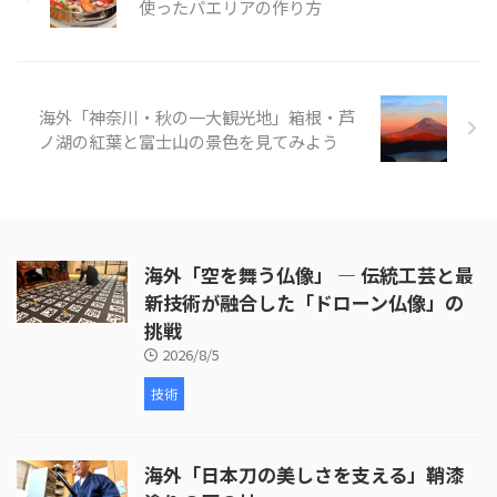
触れている。また、自然保護のた
使ったパエリアの作り方
め、靴についた砂や種を落とす必
要があるが、崖の上からの景色、
特に海の青がとても印象的でし
た。 そんな「東京の隠れた島
海外「神奈川・秋の一大観光地」箱根・芦
小笠原」の様子を見てみましょ
う。 引 ...
ノ湖の紅葉と富士山の景色を見てみよう
海外「空を舞う仏像」 ― 伝統工芸と最
新技術が融合した「ドローン仏像」の
挑戦
2026/8/5
技術
海外「日本刀の美しさを支える」鞘漆