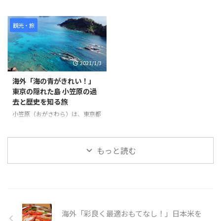
風景を楽しむことができます。
戸内海では最大の島である。兵庫
脈（北アルプス）の谷間（梓川）
世界の反応
県明石市にかかる世界最長のつり
にある、長野県松本市の大正池か
橋「明石海峡大橋」を車やバスを
ら横尾までの前後約10km、幅最
観光・旅
使って渡る。そこには畑がある素
大約1kmの平野で、噴火活動によ
朴な風景に、突如ハローキティー
ってせき止められ池など観光名所
ショーボックスが出現するのだ。
として知られる。 また河童橋が
2021/1/3
ハローキティーショーボックス
有名で、1,500ｍの高度でこれほ
は、ショーを見ながら食事を楽し
ど広い、平坦な土地は、日本でも
海外「海の青がきれい！」
むことができる空間で、ここでは
珍しい。 そんな「上高地」の様
東京の隠れた島 小笠原の過
ビーガン料理が頂ける。他にもこ
子を見てみましょう。 引用元：
去と歴史を知る旅
こ淡路島には、人気キャラクター
https://www.youtube.com/watc
とコラボした空間が存在してい
h?v=pPcdCk9Z-j4 世界の反応 と
小笠原（おがさわら）は、東京都
て、人々が淡路島に行きたくなる
ても綺麗に管理されているよね。
に属する30以上の島のひとつ
スポットがたくさんあるようだ。
景色が綺麗すぎる！個人的に人生
で、東京とは独立しているため、
そんな「日本のポップカルチャー
で一度は ...
独自の進化を遂げた宝の島であ
もっと読む
が田舎を救う」の様子を見てみま
る。たくさんある島の中で人が住
...
んでいるのは母島、父島で、フェ
リーを使って24時間かけてたくさ
んの人が旅行に訪れる。 父島
で、戦争の歴史を知りたいのなら
ガイドをつける必要がある。今回
海外「彩良く最適おもてなし！」日本米を
の旅は、小笠原の歴史についても