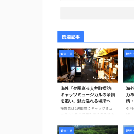
関連記事
観光・旅
観光
2024/5/21
海外「夕陽彩る大井町探訪」
海外
キャッツミュージカルの余韻
力
を追い、魅力溢れる場所へ
所
撮影者は1週間前にキャッツミュ
引用
ージカルを見に来た際にこの場所
http
を発見し、夕陽が美しくなる時間
?v=
帯に撮影を始めました。 ビデオ
観光・旅
観光
の中ではJR大井町駅東口から始ま