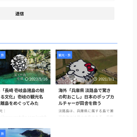
・旅
観光・旅
2023/5/16
2021/3/1
「長崎 壱岐島諸島の魅
海外「兵庫県 淡路島で驚き
ある文化」壱岐の観光名
の町おこし」日本のポップカ
・離島をめぐってみた
ルチャーが田舎を救う
元：
淡路島は、兵庫県に属する島で瀬
s://www.youtube.com/watch
戸内海では最大の島である。兵庫
oXvKV3g77Yk 世界の反応
県明石市にかかる世界最長のつり
橋「明石海峡大橋」を車やバスを
・旅
使って渡る。そこには畑がある素