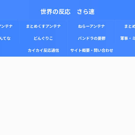
世界の反応 さら速
アンテナ
まとめくすアンテナ
ねらーアンテナ
まと
んてな
どんぐりこ
パンドラの憂鬱
軍事・
カイカイ反応通信
サイト概要・問い合わせ