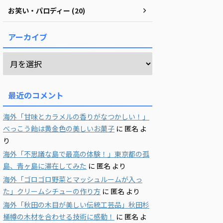
お笑い・パロディー (20)
アーカイブ
最近のコメント
海外「甘味とカラメルの香りがなつかしい！」
べっこう飴は黄金色の美しいお菓子
に
匿名
よ
り
海外「不思議な島で最高の体験！」東京都の孤
島、青ヶ島に滞在してみた
に
匿名
より
海外「ゴロゴロ野菜とマッシュルームが入っ
た」クリームシチューの作り方
に
匿名
より
海外「秋田の木目が美しい伝統工芸品」秋田杉
桶樽の木材を合わせる技術に感動！
に
匿名
よ