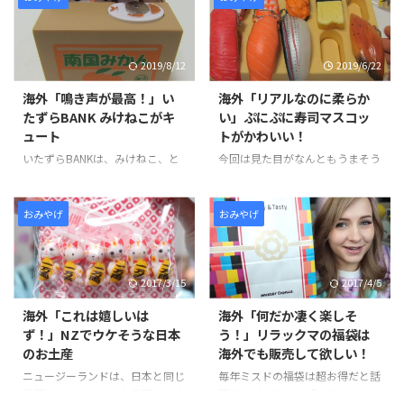
2019/8/12
2019/6/22
海外「鳴き声が最高！」い
海外「リアルなのに柔らか
たずらBANK みけねこがキ
い」ぷにぷに寿司マスコッ
ュート
トがかわいい！
いたずらBANKは、みけねこ、と
今回は見た目がなんともうまそう
らねこの他、くまもんなどのキャ
なこれを紹介します。 その名も
ラクターのものも登場していま
「ぷにぷに寿司マスコット」。
す。乾電池を入れ、魚の皿にお金
日本の伝統食の握り寿司がマスコ
おみやげ
おみやげ
をセットし、ボタンを押すと猫が
ットに…というコンセプトのも
箱からちょっぴり顔を出します。
と、 本物そっくりに作られたユ
泣き声やちょっぴり顔を出す仕草
ニークグッズです。 スライスさ
2017/3/15
2017/4/5
がかわいらしく、人気を集めてい
れた厚みのあるすしネタのにぎり
る貯金箱です。 貯金できる額は
寿司と軍艦巻きが特徴的で、 ネ
海外「これは嬉しいは
海外「何だか凄く楽しそ
そこまで多くはないようですが、
タも大きくボリューム感がありま
ず！」NZでウケそうな日本
う！」リラックマの福袋は
可愛さのあまりついついお金を入
す！ さらに、ぷにぷに触感がと
のお土産
海外でも販売して欲しい！
れてしまい気づいたら溜ってい
っても気持ちよく、ずっと触って
る、そんな状況になりそうです
いたい感じに仕上がっています。
ニュージーランドは、日本と同じ
毎年ミスドの福袋は超お得だと話
ね。 そんな「いたずらBANK みけ
ネット通販でも売られているこれ
島国で、二つの大きな島国と、小
題ですが、今年は「リラックマ」