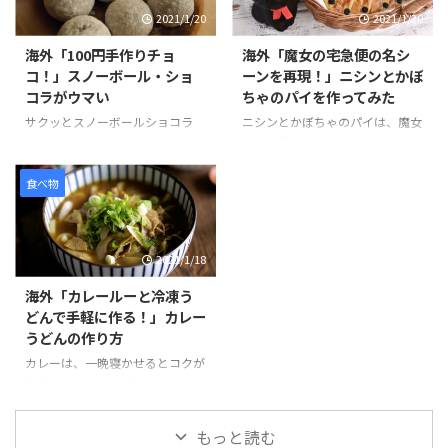
好みのクッキーを砕きアイスとよ
ているお店が東京でも少しずつ増
2021/1/20
2021/1/20
く混ぜます。コーンフレークも同
えています。 その中でも特にお気
様に砕いて、パン粉を付ける要領
に入りのお店は、東京ラーメンス
海外「100円手作りチョ
海外「魔女の宅急便の名シ
でまぶし、揚げる前のコロッケの
トリートの「ソラノイロ」と、渋
コ！」スノーボール・ショ
ーンを再現！」ニシンとかぼ
ように形を整えていきます。 冷蔵
谷の「真武咲弥（しんぶさき
コラがウマい
ちゃのパイを作ってみた
庫で1時間半ほど冷やし固めて、
や）」です。 ラーメンは見た目
最後にチョコレートをソースのよ
が変わらないため食べるまで少し
サクッとスノーボールショコラ
ニシンとかぼちゃのパイは、魔女
うにかければ完成です。 そんな
不安ですが、味付けもしょうゆ、
は、100円ショップで売られてい
の宅急便の作品の後半で、おばあ
「なんちゃってコロッケ」の様子
しお、みそ、担々麺と種類が豊富
るミックス粉シリーズのひとつ
ちゃんが作ってくれた出来立ての
を見てみましょう。 引用元：
で選べることが嬉しいですね。ビ
で、材料の準備がバターのみで作
パイをキキがずぶ濡れになりなが
食べ物
https://www.you ...
ーガンの特徴、動物由来のものを
ることができます。 バターは室
らも配達するシーンは、印象に残
一 ...
温に戻すか、電子レンジを使って
っている方も多いのではないだろ
やわらかくすることができます。
うか。 ニシンは、魚の種類のひ
2021/1/18
また混ぜて生地をまとめて、冷や
とつで、加工品も出回り、新鮮な
して形を作る工程は、クッキー作
ものを手に入れるのはなかなか難
海外「カレールーと冷凍う
りとほぼ同じで、混ぜる材料が少
しいが、思った以上においしいと
どんで手軽に作る！」カレー
ない分もっと簡単にできそうで
話題のパイです。作品の通り、ち
うどんの作り方
す。 そんな「スノーボール・シ
ょこんとのった魚が見た目にもか
ョコラ」の様子を見てみましょ
わいいですね。 そんな「ニシン
カレーは、一晩寝かせるとコクが
う。 100円ﾐｯｸｽ粉 「スノーボー
とかぼちゃのパイ」の様子を見て
出ておいしいですが、カレールー
ル・ショコラ」Snow Ball
みましょう。 引用元：
を使えば、手早く簡単においしい
Chocolat Mix kit is perfect ...
https://www.youtube.com/watc
「カレーうどん」を作ることが出
もっと読む
h?v=xF ...
来ます。そこに冷凍うどんをパパ