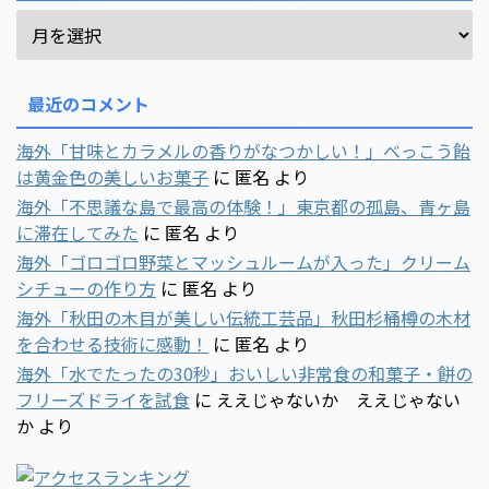
最近のコメント
海外「甘味とカラメルの香りがなつかしい！」べっこう飴
は黄金色の美しいお菓子
に
匿名
より
海外「不思議な島で最高の体験！」東京都の孤島、青ヶ島
に滞在してみた
に
匿名
より
海外「ゴロゴロ野菜とマッシュルームが入った」クリーム
シチューの作り方
に
匿名
より
海外「秋田の木目が美しい伝統工芸品」秋田杉桶樽の木材
を合わせる技術に感動！
に
匿名
より
海外「水でたったの30秒」おいしい非常食の和菓子・餅の
フリーズドライを試食
に
ええじゃないか ええじゃない
か
より