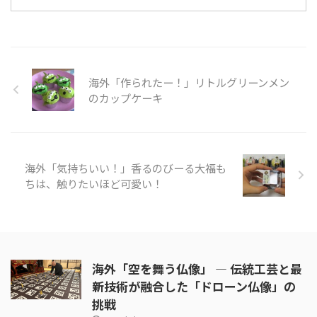
っと入れれば忙しい昼や夜ごはん
に早変わりです。カレーうどんな
ら誰でも満足すること間違いなし
です。 今回動画ではカレールー
を使った作り方について紹介して
海外「作られたー！」リトルグリーンメン
います。タマネギ、豚、長ネギを
使ったメニューは、豚肉にするこ
のカップケーキ
とで、炒める時間を短くすること
ができますね。 そんな「カレー
うどん」の様子を見てみましょ
う。 引用元：
海外「気持ちいい！」香るのびーる大福も
https://www.youtube.com/ ...
ちは、触りたいほど可愛い！
海外「空を舞う仏像」 ― 伝統工芸と最
新技術が融合した「ドローン仏像」の
挑戦