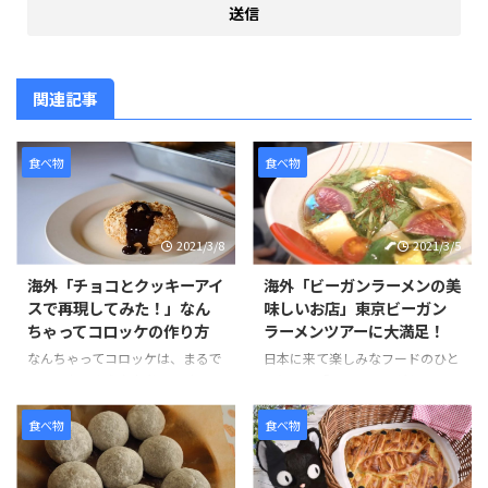
関連記事
食べ物
食べ物
2021/3/8
2021/3/5
海外「チョコとクッキーアイ
海外「ビーガンラーメンの美
スで再現してみた！」なん
味しいお店」東京ビーガン
ちゃってコロッケの作り方
ラーメンツアーに大満足！
なんちゃってコロッケは、まるで
日本に来て楽しみなフードのひと
コロッケのようなお菓子です。コ
つとして「ラーメン」がある。日
ロッケにはクッキーアイスクリー
本のラーメンは世界的に人気のあ
ム、ソースにはチョコレートをか
る食べ物です。そんな観光客のニ
食べ物
食べ物
けてた見た目にもそっくりなスイ
ーズに応える形で、ビーガンやグ
ーツです。 作り方は、簡単でお
ルテンフリーのラーメンを提供し