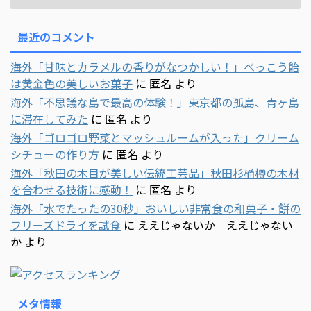
最近のコメント
海外「甘味とカラメルの香りがなつかしい！」べっこう飴
は黄金色の美しいお菓子
に
匿名
より
海外「不思議な島で最高の体験！」東京都の孤島、青ヶ島
に滞在してみた
に
匿名
より
海外「ゴロゴロ野菜とマッシュルームが入った」クリーム
シチューの作り方
に
匿名
より
海外「秋田の木目が美しい伝統工芸品」秋田杉桶樽の木材
を合わせる技術に感動！
に
匿名
より
海外「水でたったの30秒」おいしい非常食の和菓子・餅の
フリーズドライを試食
に
ええじゃないか ええじゃない
か
より
メタ情報