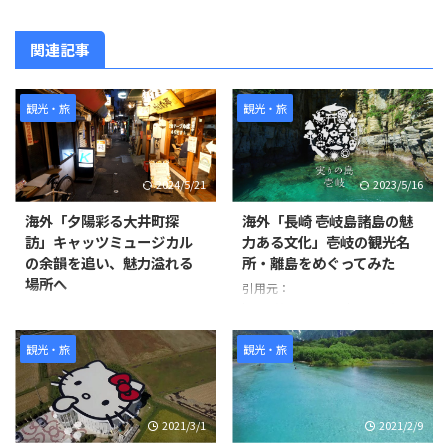
関連記事
観光・旅
観光・旅
2024/5/21
2023/5/16
海外「夕陽彩る大井町探
海外「長崎 壱岐島諸島の魅
訪」キャッツミュージカル
力ある文化」壱岐の観光名
の余韻を追い、魅力溢れる
所・離島をめぐってみた
場所へ
引用元：
https://www.youtube.com/watc
撮影者は1週間前にキャッツミュ
h?v=oXvKV3g77Yk 世界の反応
ージカルを見に来た際にこの場所
を発見し、夕陽が美しくなる時間
観光・旅
観光・旅
帯に撮影を始めました。 ビデオ
の中ではJR大井町駅東口から始
まり、キャッツシアターやお洒落
2021/3/1
2021/2/9
な飲食店街、住宅地、商店街など