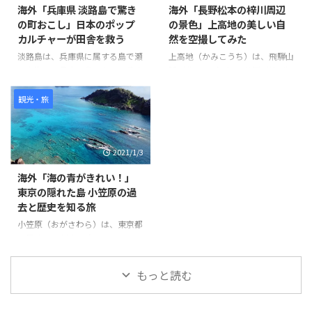
を通り抜けています。 また、途
海外「兵庫県 淡路島で驚き
海外「長野松本の梓川周辺
中で可愛らしい猫も登場します。
の町おこし」日本のポップ
の景色」上高地の美しい自
ビデオの最後にはJR大井町西口
カルチャーが田舎を救う
然を空撮してみた
に到着しています。 このビデオ
を通じて、大井町の様々な場所や
淡路島は、兵庫県に属する島で瀬
上高地（かみこうち）は、飛騨山
風景を楽しむことができます。
戸内海では最大の島である。兵庫
脈（北アルプス）の谷間（梓川）
世界の反応
県明石市にかかる世界最長のつり
にある、長野県松本市の大正池か
橋「明石海峡大橋」を車やバスを
ら横尾までの前後約10km、幅最
観光・旅
使って渡る。そこには畑がある素
大約1kmの平野で、噴火活動によ
朴な風景に、突如ハローキティー
ってせき止められ池など観光名所
ショーボックスが出現するのだ。
として知られる。 また河童橋が
2021/1/3
ハローキティーショーボックス
有名で、1,500ｍの高度でこれほ
は、ショーを見ながら食事を楽し
ど広い、平坦な土地は、日本でも
海外「海の青がきれい！」
むことができる空間で、ここでは
珍しい。 そんな「上高地」の様
東京の隠れた島 小笠原の過
ビーガン料理が頂ける。他にもこ
子を見てみましょう。 引用元：
去と歴史を知る旅
こ淡路島には、人気キャラクター
https://www.youtube.com/watc
とコラボした空間が存在してい
h?v=pPcdCk9Z-j4 世界の反応 と
小笠原（おがさわら）は、東京都
て、人々が淡路島に行きたくなる
ても綺麗に管理されているよね。
に属する30以上の島のひとつ
スポットがたくさんあるようだ。
景色が綺麗すぎる！個人的に人生
で、東京とは独立しているため、
そんな「日本のポップカルチャー
で一度は ...
独自の進化を遂げた宝の島であ
もっと読む
が田舎を救う」の様子を見てみま
る。たくさんある島の中で人が住
...
んでいるのは母島、父島で、フェ
リーを使って24時間かけてたくさ