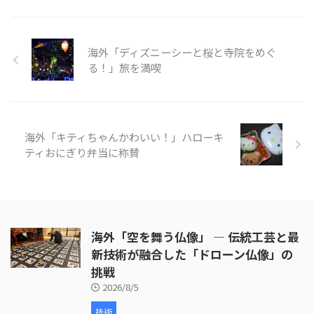
んの人が旅行に訪れる。 父島
で、戦争の歴史を知りたいのなら
ガイドをつける必要がある。今回
海外「ディズニーシーと桜と寺院をめぐ
の旅は、小笠原の歴史についても
触れている。また、自然保護のた
る！」旅を満喫
め、靴についた砂や種を落とす必
要があるが、崖の上からの景色、
特に海の青がとても印象的でし
た。 そんな「東京の隠れた島
海外「キティちゃんかわいい！」ハローキ
小笠原」の様子を見てみましょ
う。 引 ...
ティおにぎり弁当に称賛
海外「空を舞う仏像」 ― 伝統工芸と最
新技術が融合した「ドローン仏像」の
挑戦
2026/8/5
技術