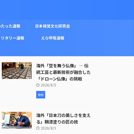
めたった速報
日本視覚文化研究会
ミリタリー速報
えら呼吸速報
海外「空を舞う仏像」 ― 伝
統工芸と最新技術が融合した
「ドローン仏像」の挑戦
2026/8/5
技術
海外「日本刀の美しさを支え
る」鞘漆塗りの匠の技
2026/8/5