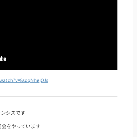
/watch?v=8soqNhejOJs
ランシスです
g”の司会をやっています