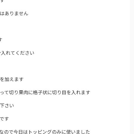
要はありません
す
0分入れてください
ムを加えます
にそって切り果肉に格子状に切り目を入れます
て下さい
ーです
価なので今日はトッピングのみに使いました