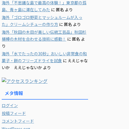
海外「不思議な島で最高の体験！」東京都の孤
島、青ヶ島に滞在してみた
に
匿名
より
海外「ゴロゴロ野菜とマッシュルームが入っ
た」クリームシチューの作り方
に
匿名
より
海外「秋田の木目が美しい伝統工芸品」秋田杉
桶樽の木材を合わせる技術に感動！
に
匿名
よ
り
海外「水でたったの30秒」おいしい非常食の和
菓子・餅のフリーズドライを試食
に
ええじゃな
いか ええじゃないか
より
メタ情報
ログイン
投稿フィード
コメントフィード
WordPress.org