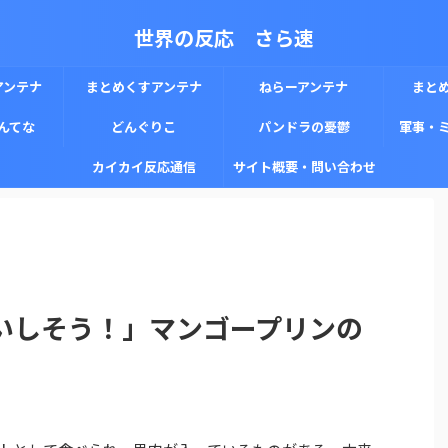
世界の反応 さら速
アンテナ
まとめくすアンテナ
ねらーアンテナ
まと
んてな
どんぐりこ
パンドラの憂鬱
軍事・
カイカイ反応通信
サイト概要・問い合わせ
いしそう！」マンゴープリンの