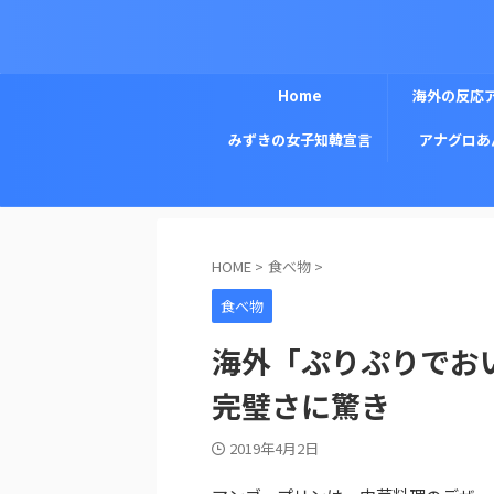
Home
海外の反応
みずきの女子知韓宣言
アナグロあ
HOME
>
食べ物
>
食べ物
海外「ぷりぷりでお
完璧さに驚き
2019年4月2日