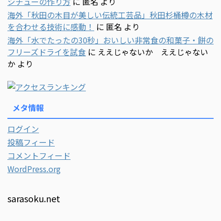
シチューの作り方
に
匿名
より
海外「秋田の木目が美しい伝統工芸品」秋田杉桶樽の木材
を合わせる技術に感動！
に
匿名
より
海外「水でたったの30秒」おいしい非常食の和菓子・餅の
フリーズドライを試食
に
ええじゃないか ええじゃない
か
より
メタ情報
ログイン
投稿フィード
コメントフィード
WordPress.org
sarasoku.net