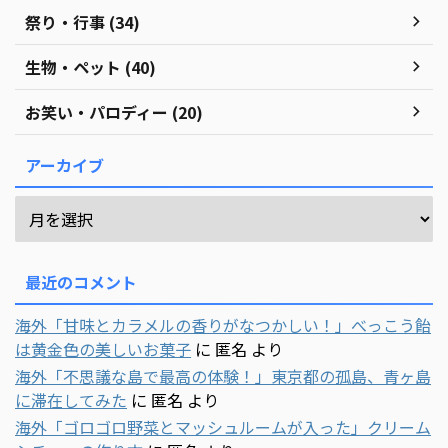
祭り・行事 (34)
生物・ペット (40)
お笑い・パロディー (20)
アーカイブ
最近のコメント
海外「甘味とカラメルの香りがなつかしい！」べっこう飴
は黄金色の美しいお菓子
に
匿名
より
海外「不思議な島で最高の体験！」東京都の孤島、青ヶ島
に滞在してみた
に
匿名
より
海外「ゴロゴロ野菜とマッシュルームが入った」クリーム