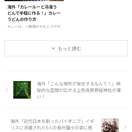
して形を作る工程は、クッキー作
ものを手に入れるのはなかなか難
海外「カレールーと冷凍う
りとほぼ同じで、混ぜる材料が少
しいが、思った以上においしいと
どんで手軽に作る！」カレー
ない分もっと簡単にできそうで
話題のパイです。作品の通り、ち
うどんの作り方
す。 そんな「スノーボール・シ
ょこんとのった魚が見た目にもか
ョコラ」の様子を見てみましょ
わいいですね。 そんな「ニシン
カレーは、一晩寝かせるとコクが
う。 100円ﾐｯｸｽ粉 「スノーボー
とかぼちゃのパイ」の様子を見て
出ておいしいですが、カレールー
ル・ショコラ」Snow Ball
みましょう。 引用元：
を使えば、手早く簡単においしい
Chocolat Mix kit is perfect ...
https://www.youtube.com/watc
「カレーうどん」を作ることが出
もっと読む
h?v=xF ...
来ます。そこに冷凍うどんをパパ
っと入れれば忙しい昼や夜ごはん
に早変わりです。カレーうどんな
ら誰でも満足すること間違いなし
です。 今回動画ではカレールー
を使った作り方について紹介して
海外「こんな場所が実在するなんて！」神
います。タマネギ、豚、長ネギを
秘的な空間が広がる上色見熊野座神社が凄
使ったメニューは、豚肉にするこ
い！
とで、炒める時間を短くすること
ができますね。 そんな「カレー
うどん」の様子を見てみましょ
う。 引用元：
海外「近代日本を創ったパイオニア」イギ
https://www.youtube.com/ ...
リスに派遣された5人の長州藩士の姿に感