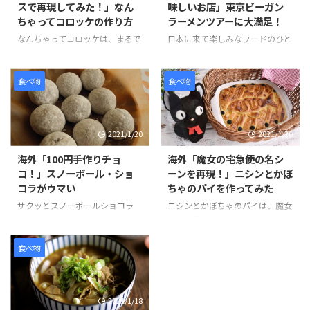
スで再現してみた！」なん
味しいお店」東京ビーガン
ちゃってコロッケの作り方
ラーメンツアーに大満足！
なんちゃってコロッケは、まるで
日本に来て楽しみなフードのひと
コロッケのようなお菓子です。コ
つとして「ラーメン」がある。日
ロッケにはクッキーアイスクリー
本のラーメンは世界的に人気のあ
ム、ソースにはチョコレートをか
る食べ物です。そんな観光客のニ
食べ物
食べ物
けてた見た目にもそっくりなスイ
ーズに応える形で、ビーガンやグ
ーツです。 作り方は、簡単でお
ルテンフリーのラーメンを提供し
好みのクッキーを砕きアイスとよ
ているお店が東京でも少しずつ増
2021/1/20
2021/1/20
く混ぜます。コーンフレークも同
えています。 その中でも特にお気
様に砕いて、パン粉を付ける要領
に入りのお店は、東京ラーメンス
海外「100円手作りチョ
海外「魔女の宅急便の名シ
でまぶし、揚げる前のコロッケの
トリートの「ソラノイロ」と、渋
コ！」スノーボール・ショ
ーンを再現！」ニシンとかぼ
ように形を整えていきます。 冷蔵
谷の「真武咲弥（しんぶさき
コラがウマい
ちゃのパイを作ってみた
庫で1時間半ほど冷やし固めて、
や）」です。 ラーメンは見た目
最後にチョコレートをソースのよ
が変わらないため食べるまで少し
サクッとスノーボールショコラ
ニシンとかぼちゃのパイは、魔女
うにかければ完成です。 そんな
不安ですが、味付けもしょうゆ、
は、100円ショップで売られてい
の宅急便の作品の後半で、おばあ
「なんちゃってコロッケ」の様子
しお、みそ、担々麺と種類が豊富
るミックス粉シリーズのひとつ
ちゃんが作ってくれた出来立ての
を見てみましょう。 引用元：
で選べることが嬉しいですね。ビ
で、材料の準備がバターのみで作
パイをキキがずぶ濡れになりなが
食べ物
https://www.you ...
ーガンの特徴、動物由来のものを
ることができます。 バターは室
らも配達するシーンは、印象に残
一 ...
温に戻すか、電子レンジを使って
っている方も多いのではないだろ
やわらかくすることができます。
うか。 ニシンは、魚の種類のひ
2021/1/18
また混ぜて生地をまとめて、冷や
とつで、加工品も出回り、新鮮な