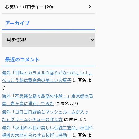
お笑い・パロディー (20)
アーカイブ
最近のコメント
海外「甘味とカラメルの香りがなつかしい！」
べっこう飴は黄金色の美しいお菓子
に
匿名
よ
り
海外「不思議な島で最高の体験！」東京都の孤
島、青ヶ島に滞在してみた
に
匿名
より
海外「ゴロゴロ野菜とマッシュルームが入っ
た」クリームシチューの作り方
に
匿名
より
海外「秋田の木目が美しい伝統工芸品」秋田杉
桶樽の木材を合わせる技術に感動！
に
匿名
よ