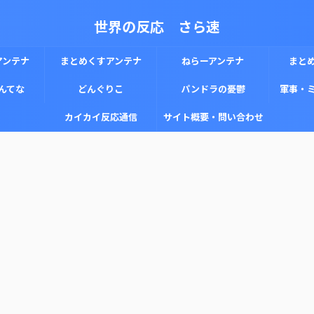
世界の反応 さら速
アンテナ
まとめくすアンテナ
ねらーアンテナ
まと
んてな
どんぐりこ
パンドラの憂鬱
軍事・
カイカイ反応通信
サイト概要・問い合わせ