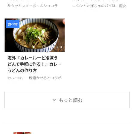
最後にチョコレートをソースのよ
が変わらないため食べるまで少し
サクッとスノーボールショコラ
ニシンとかぼちゃのパイは、魔女
うにかければ完成です。 そんな
不安ですが、味付けもしょうゆ、
は、100円ショップで売られてい
の宅急便の作品の後半で、おばあ
「なんちゃってコロッケ」の様子
しお、みそ、担々麺と種類が豊富
るミックス粉シリーズのひとつ
ちゃんが作ってくれた出来立ての
を見てみましょう。 引用元：
で選べることが嬉しいですね。ビ
で、材料の準備がバターのみで作
パイをキキがずぶ濡れになりなが
食べ物
https://www.you ...
ーガンの特徴、動物由来のものを
ることができます。 バターは室
らも配達するシーンは、印象に残
一 ...
温に戻すか、電子レンジを使って
っている方も多いのではないだろ
やわらかくすることができます。
うか。 ニシンは、魚の種類のひ
2021/1/18
また混ぜて生地をまとめて、冷や
とつで、加工品も出回り、新鮮な
して形を作る工程は、クッキー作
ものを手に入れるのはなかなか難
海外「カレールーと冷凍う
りとほぼ同じで、混ぜる材料が少
しいが、思った以上においしいと
どんで手軽に作る！」カレー
ない分もっと簡単にできそうで
話題のパイです。作品の通り、ち
うどんの作り方
す。 そんな「スノーボール・シ
ょこんとのった魚が見た目にもか
ョコラ」の様子を見てみましょ
わいいですね。 そんな「ニシン
カレーは、一晩寝かせるとコクが
う。 100円ﾐｯｸｽ粉 「スノーボー
とかぼちゃのパイ」の様子を見て
出ておいしいですが、カレールー
ル・ショコラ」Snow Ball
みましょう。 引用元：
を使えば、手早く簡単においしい
Chocolat Mix kit is perfect ...
https://www.youtube.com/watc
「カレーうどん」を作ることが出
もっと読む
h?v=xF ...
来ます。そこに冷凍うどんをパパ
っと入れれば忙しい昼や夜ごはん
に早変わりです。カレーうどんな
ら誰でも満足すること間違いなし
です。 今回動画ではカレールー
を使った作り方について紹介して