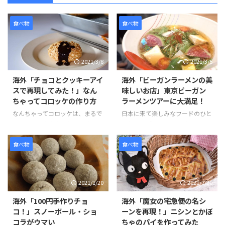
食べ物
食べ物
2021/3/8
2021/3/5
海外「チョコとクッキーアイ
海外「ビーガンラーメンの美
スで再現してみた！」なん
味しいお店」東京ビーガン
ちゃってコロッケの作り方
ラーメンツアーに大満足！
なんちゃってコロッケは、まるで
日本に来て楽しみなフードのひと
コロッケのようなお菓子です。コ
つとして「ラーメン」がある。日
ロッケにはクッキーアイスクリー
本のラーメンは世界的に人気のあ
ム、ソースにはチョコレートをか
る食べ物です。そんな観光客のニ
食べ物
食べ物
けてた見た目にもそっくりなスイ
ーズに応える形で、ビーガンやグ
ーツです。 作り方は、簡単でお
ルテンフリーのラーメンを提供し
好みのクッキーを砕きアイスとよ
ているお店が東京でも少しずつ増
2021/1/20
2021/1/20
く混ぜます。コーンフレークも同
えています。 その中でも特にお気
様に砕いて、パン粉を付ける要領
に入りのお店は、東京ラーメンス
海外「100円手作りチョ
海外「魔女の宅急便の名シ
でまぶし、揚げる前のコロッケの
トリートの「ソラノイロ」と、渋
コ！」スノーボール・ショ
ーンを再現！」ニシンとかぼ
ように形を整えていきます。 冷蔵
谷の「真武咲弥（しんぶさき
コラがウマい
ちゃのパイを作ってみた
庫で1時間半ほど冷やし固めて、
や）」です。 ラーメンは見た目