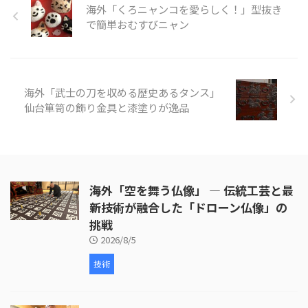
海外「くろニャンコを愛らしく！」型抜き
います。タマネギ、豚、長ネギを
使ったメニューは、豚肉にするこ
で簡単おむすびニャン
とで、炒める時間を短くすること
ができますね。 そんな「カレー
うどん」の様子を見てみましょ
う。 引用元：
海外「武士の刀を収める歴史あるタンス」
https://www.youtube.com/ ...
仙台箪笥の飾り金具と漆塗りが逸品
海外「空を舞う仏像」 ― 伝統工芸と最
新技術が融合した「ドローン仏像」の
挑戦
2026/8/5
技術