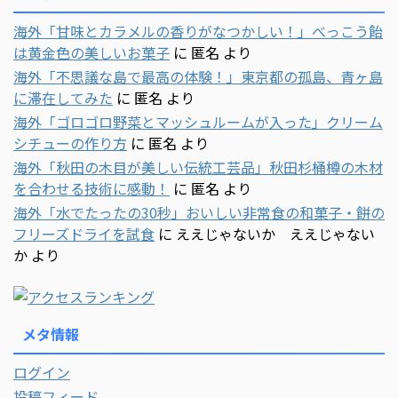
海外「甘味とカラメルの香りがなつかしい！」べっこう飴
は黄金色の美しいお菓子
に
匿名
より
海外「不思議な島で最高の体験！」東京都の孤島、青ヶ島
に滞在してみた
に
匿名
より
海外「ゴロゴロ野菜とマッシュルームが入った」クリーム
シチューの作り方
に
匿名
より
海外「秋田の木目が美しい伝統工芸品」秋田杉桶樽の木材
を合わせる技術に感動！
に
匿名
より
海外「水でたったの30秒」おいしい非常食の和菓子・餅の
フリーズドライを試食
に
ええじゃないか ええじゃない
か
より
メタ情報
ログイン
投稿フィード