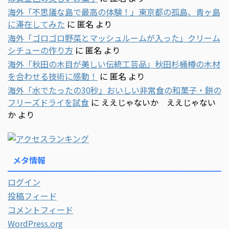
海外「不思議な島で最高の体験！」東京都の孤島、青ヶ島
に滞在してみた
に
匿名
より
海外「ゴロゴロ野菜とマッシュルームが入った」クリーム
シチューの作り方
に
匿名
より
海外「秋田の木目が美しい伝統工芸品」秋田杉桶樽の木材
を合わせる技術に感動！
に
匿名
より
海外「水でたったの30秒」おいしい非常食の和菓子・餅の
フリーズドライを試食
に
ええじゃないか ええじゃない
か
より
メタ情報
ログイン
投稿フィード
コメントフィード
WordPress.org