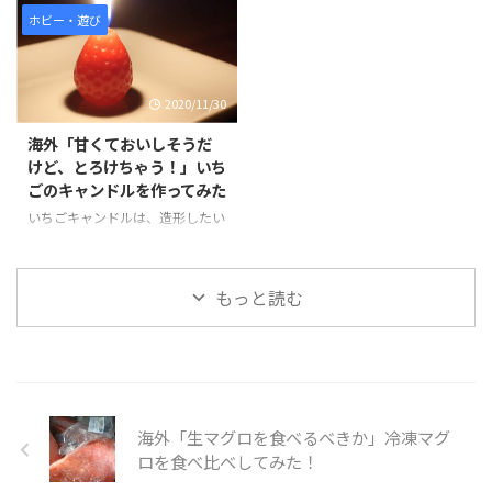
も使われます。季節の花をあしら
ャンドル」の様子を見てみましょ
は、プラバンを重ねて作ることで
に仕上げていく、江戸時代から伝
ホビー・遊び
った小花のかわいいコスモス ...
う。 引用元：https:/ ...
厚みを出し、角度を付けて削り出
わる伝統工芸です。京都では舞
しすることで、丸みを帯びたフォ
妓・芸妓のかんざしにも使われ、
ルムを再現されています。 ま
季節の花をあしらったデザインが
2020/11/30
た、本体についているフタを動か
人気です。 元々は昔の女性が着
せたり、パンをこねる部分のハネ
物の切れ端で作ったものですが、
海外「甘くておいしそうだ
を小さいながらも再現されている
今では綺麗な手芸用の布を用意し
けど、とろけちゃう！」いち
ところはすごいの一言です。最後
て作り上げます。 ひまわりは、
ごのキャンドルを作ってみた
に粘土でパンを作れば、おいしそ
食用や観賞するために使われる植
うなパンの焼き上がりが小窓がか
物で、暑い中も元気に太陽の光を
いちごキャンドルは、造形したい
らちょこんと覗く姿がかわいいで
受ける姿から「向日葵」とも呼ば
ちごを型にはめ、シリコンで型を
す。 そんな「ミニチュアホーム
れ、夏の花として広く知られてい
とり作ったものです。型をとって
ベーカリー」の様子を見てみまし
る。 そんな「ひまわりの指輪」
いるため、同じいちごが簡単に増
もっと読む
ょう。 引用元：https:// ...
の様子を見てみましょう。 引用
産することが可能です。 キャン
元 ...
ドルには、ろうそくの芯をつける
ことで、火を灯すことが可能で
す。可愛いイチゴのキャンドルで
すが、たくさん作って集めて置い
ておくのもかわいいですし、色違
海外「生マグロを食べるべきか」冷凍マグ
いで作っても楽しめそうです。 そ
んな「いちごのキャンドル」の様
ロを食べ比べしてみた！
子を見てみましょう。 引用元：