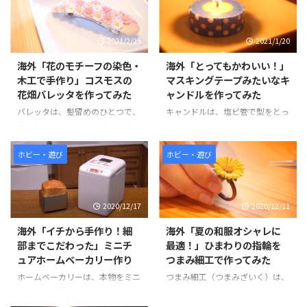
2021/2/25
2021/1/20
海外「花のモチーフの染色・
海外「とってもかわいい！」
木工で手作り」コスモスの
マスキングテープみたいなキ
花畑バレッタを作ってみた
ャンドルを作ってみた
バレッタは、髪留めのひとつで、
キャンドルは、塩ビ管で型をとっ
長い髪の毛をまとめる場合に髪ゴ
てから、ワックスなどを使い、色
ムだとあとがつきやすいですが、
はクレヨンでつけいます。カラー
バレッタだと留め具の金具で強力
バリエーションが豊富で、色は全
ホビー・遊び
ホビー・遊び
に髪を束ねることが可能です。ま
部で16色あります。ドット柄のキ
た、髪をアップなどのアレンジす
ャンドルにパーッケージも売って
る場合も長時間、崩れにくくする
いそうな雰囲気なので、見ている
2020/12/17
2020/12/11
ことが可能なため使われます。 土
だけでおもしろかったです。 ド
台の木は、木工で削りだし、留め
ット柄にするところは少し手間に
海外「イチから手作り！細
海外「夏の和服オシャレに
金具をつけることで木の風合がや
思えますが、最後の16色並べた
部までこだわった」ミニチ
最適！」ひまわりの指輪を
わらかなバレッタになります。ま
ときのかわいさは抜群です。まさ
ュアホームベーカリー作り
つまみ細工で作ってみた
た、コスモスの花びらは一枚一枚
にお店の雰囲気がいっぱいで、つ
染色を行い、自然な風合を出して
いつい間違えてしまいそうなほど
ホームベーカリーは、本物をミニ
つまみ細工（つまみざいく）は、
います。 ワンポイントとしても可
かわいい仕上がりでした。 そん
チュアに縮尺して、細部までこだ
小さく切った布をピンセットなど
愛いので、バレッタはオシャレに
な「マスキングテープみたいなキ
わって作ったものです。本体部分
でつまみ、花や蝶などのモチーフ