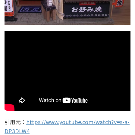
引用元：
https://www.youtube.com/watch?v=s-a-
DP3DLW4