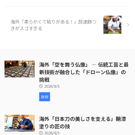
https://www.youtube.com/watc
h?v=6S7nwzSNveU 世界の反応
いちごの造形をよく見 ...
海外「柔らかくて粘りがある！」超速餅つ
きがスゴすぎる
海外「空を舞う仏像」 ― 伝統工芸と最
新技術が融合した「ドローン仏像」の
挑戦
2026/8/5
技術
海外「日本刀の美しさを支える」鞘漆
塗りの匠の技
2026/8/5