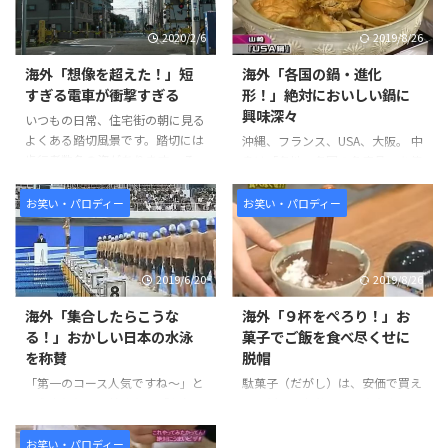
2020/2/6
2019/8/26
海外「想像を超えた！」短
海外「各国の鍋・進化
すぎる電車が衝撃すぎる
形！」絶対においしい鍋に
興味深々
いつもの日常、住宅街の朝に見る
よくある踏切風景です。踏切には
沖縄、フランス、USA、大阪。 中
歩行者数名の姿があります。 そ
身は「各地・各国の名産品」を使
んな中、列車接近を知らせる警報
った贅沢な一品だ。しかしそれを
器の警戒音の中、電車が駆け抜け
鍋で煮るとどうなるのでしょう
お笑い・パロディー
お笑い・パロディー
る姿がいつもと少し違い、大変お
か。 おでんは煮れば煮るほど、
もしろい状況になっていました。
味が染みておいしいものです。し
そんな「短すぎる電車」について
かし、パンをコーラで煮ると不思
2019/6/20
2019/8/26
世界からは、おもしろいなどのコ
議なことに鍋は鍋でも「おでん」
メントがよせられていました。
の様子に近づくのです。味はとも
海外「集合したらこうな
海外「９杯をぺろり！」お
引用元：
かくとして、発想としてはオモシ
る！」おかしい日本の水泳
菓子でご飯を食べ尽くせに
https://www.youtube.com/watc
ロイ企画だと思いました。 そん
を称賛
脱帽
h?v=c_trHR0PDP4 世界の反応 小
な各地・各国の名産品を使った
さい頃お父さんに見せられたやつ
「絶対においしい鍋」に海外から
「第一のコース人気ですね～」と
駄菓子（だがし）は、安価で買え
だ。 懐かしいなーｗｗ ガレージ
は、辛口のコメントが寄せられて
いう声とともに始まり、「あれ？
る子どものお菓子で、童心を思い
に入りそうなサイズだな。 こん
いました。
おかしいな」と思うのも、束の
出して、大人も楽しむことができ
な電車 ...
https://www.youtube.com/watc
間、選手がぞろぞろと入場し、第
ます。また駄菓子屋は、お駄賃を
お笑い・パロディー