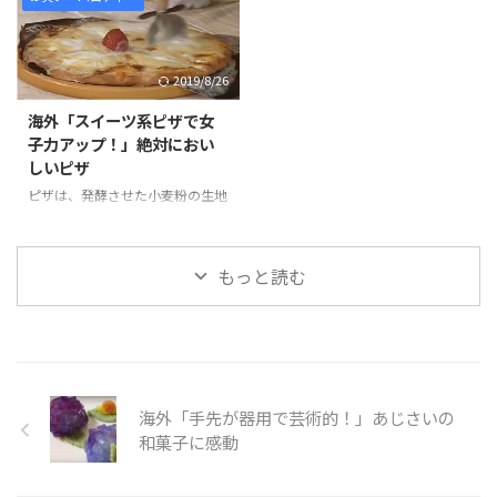
h?v=DwVRl0Q ...
一コースに集結。 あれよ、あれ
もらって初めて買い物をする場、
よという間に、選手が選手の肩へ
コミュニケーションの場でもあり
とどんどん膨れ上がり、あり得な
ました。 動画では、「駄菓子」
2019/8/26
い高さにまで到達。倒れちゃうよ
でご飯が食べれるのかという、無
と思いますが、そこは大丈夫。水
謀なチャレンジが行われていま
海外「スイーツ系ピザで女
の中にダイブするのですから。
す。 駄菓子は甘いものが多いで
子力アップ！」絶対におい
とても面白い趣向のCM。ダイイ
すが、「酸っぱい系」「おかず
しいピザ
チのインパクト強く、印象に残る
系」もあるようで、こちらはお酒
のが見ていて楽しかったです。
のおつまみにもなりそうだと思い
ピザは、発酵させた小麦粉の生地
そんな「おかしい日本の水泳」の
ました。 そんな「お菓子でご飯
を薄くのばしたもので、トマトソ
様子を見てみましょう。 引用
を食べ尽くせ～」を見てみましょ
ースや野菜、魚介、チーズなどの
元：
う。
具をトッピングして焼いたもので
もっと読む
https://www.youtube.com/watc
https://www.youtube.com/watc
す。 今回は「絶対においしいピ
h? ...
h ...
ザ選手権」と題して、ピザの新た
なアレンジレシピを紹介していま
す。ちなみに、一番高評価なのが
「ごはんですよピザ」で、沖縄風
「豚の顔ピザ」「フリスクピザ」
海外「手先が器用で芸術的！」あじさいの
はドクロマークでした。 意外だ
ったのは、食事系ピザではなく、
和菓子に感動
スイーツ系ピザの「雪見だいふく
ピザ」。見た目もありでおいしそ