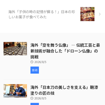
うでした。また「すき焼き」と
「冷やし中華」などダシやたれな
海外「子供の時の記憶が蘇る！」日本の珍
どでしっかり味付けすることによ
っ ...
しいお菓子が食べてみた
海外「空を舞う仏像」 ― 伝統工芸と最
新技術が融合した「ドローン仏像」の
挑戦
2026/8/5
技術
海外「日本刀の美しさを支える」鞘漆
塗りの匠の技
2026/8/5