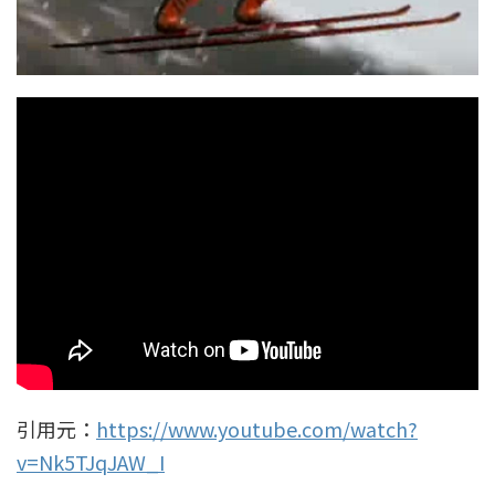
引用元：
https://www.youtube.com/watch?
v=Nk5TJqJAW_I