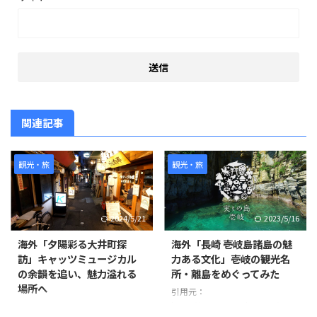
関連記事
観光・旅
観光・旅
2024/5/21
2023/5/16
海外「夕陽彩る大井町探
海外「長崎 壱岐島諸島の魅
訪」キャッツミュージカル
力ある文化」壱岐の観光名
の余韻を追い、魅力溢れる
所・離島をめぐってみた
場所へ
引用元：
https://www.youtube.com/watc
撮影者は1週間前にキャッツミュ