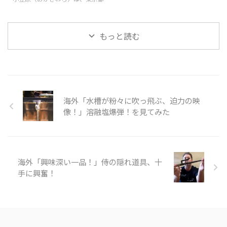
て、人々が淡路島に行きたくなる
ても綺麗に管理されているよね。
に属する30以上の島のひとつ
スポットがたくさんあるようだ。
景色が綺麗すぎる！個人的に人生
で、東京とは独立しているため、
そんな「日本のポップカルチャー
で一度は ...
独自の進化を遂げた宝の島であ
もっと読む
が田舎を救う」の様子を見てみま
る。たくさんある島の中で人が住
...
んでいるのは母島、父島で、フェ
リーを使って24時間かけてたくさ
んの人が旅行に訪れる。 父島
で、戦争の歴史を知りたいのなら
ガイドをつける必要がある。今回
海外「水槽が粉々に吹っ飛ぶ、迫力の映
の旅は、小笠原の歴史についても
触れている。また、自然保護のた
像！」溶融塩爆弾！を見てみた
め、靴についた砂や種を落とす必
要があるが、崖の上からの景色、
特に海の青がとても印象的でし
た。 そんな「東京の隠れた島
海外「興味深い一品！」侍の隠れ道具、十
小笠原」の様子を見てみましょ
う。 引 ...
手に興奮！