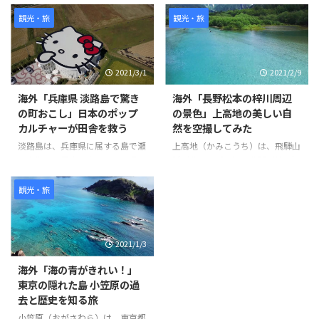
h?v=oXvKV3g77Yk 世界の反応
ージカルを見に来た際にこの場所
を発見し、夕陽が美しくなる時間
観光・旅
観光・旅
帯に撮影を始めました。 ビデオ
の中ではJR大井町駅東口から始
まり、キャッツシアターやお洒落
2021/3/1
2021/2/9
な飲食店街、住宅地、商店街など
を通り抜けています。 また、途
海外「兵庫県 淡路島で驚き
海外「長野松本の梓川周辺
中で可愛らしい猫も登場します。
の町おこし」日本のポップ
の景色」上高地の美しい自
ビデオの最後にはJR大井町西口
カルチャーが田舎を救う
然を空撮してみた
に到着しています。 このビデオ
を通じて、大井町の様々な場所や
淡路島は、兵庫県に属する島で瀬
上高地（かみこうち）は、飛騨山
風景を楽しむことができます。
戸内海では最大の島である。兵庫
脈（北アルプス）の谷間（梓川）
世界の反応
県明石市にかかる世界最長のつり
にある、長野県松本市の大正池か
橋「明石海峡大橋」を車やバスを
ら横尾までの前後約10km、幅最
観光・旅
使って渡る。そこには畑がある素
大約1kmの平野で、噴火活動によ
朴な風景に、突如ハローキティー
ってせき止められ池など観光名所
ショーボックスが出現するのだ。
として知られる。 また河童橋が
2021/1/3
ハローキティーショーボックス
有名で、1,500ｍの高度でこれほ
は、ショーを見ながら食事を楽し
ど広い、平坦な土地は、日本でも
海外「海の青がきれい！」
むことができる空間で、ここでは
珍しい。 そんな「上高地」の様
東京の隠れた島 小笠原の過
ビーガン料理が頂ける。他にもこ
子を見てみましょう。 引用元：
去と歴史を知る旅
こ淡路島には、人気キャラクター
https://www.youtube.com/watc
とコラボした空間が存在してい
h?v=pPcdCk9Z-j4 世界の反応 と
小笠原（おがさわら）は、東京都