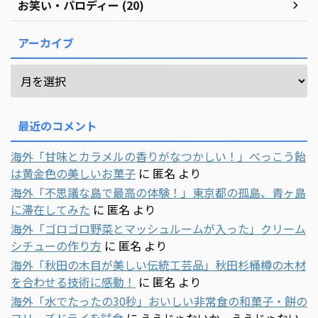
お笑い・パロディー (20)
アーカイブ
最近のコメント
海外「甘味とカラメルの香りがなつかしい！」べっこう飴
は黄金色の美しいお菓子
に
匿名
より
海外「不思議な島で最高の体験！」東京都の孤島、青ヶ島
に滞在してみた
に
匿名
より
海外「ゴロゴロ野菜とマッシュルームが入った」クリーム
シチューの作り方
に
匿名
より
海外「秋田の木目が美しい伝統工芸品」秋田杉桶樽の木材
を合わせる技術に感動！
に
匿名
より
海外「水でたったの30秒」おいしい非常食の和菓子・餅の