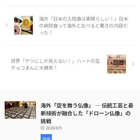
んの人が旅行に訪れる。 父島
で、戦争の歴史を知りたいのなら
ガイドをつける必要がある。今回
海外「日本の入院食は素晴らしい！」日本
の旅は、小笠原の歴史についても
の病院食って海外と比べると驚きの内容だ
触れている。また、自然保護のた
った！
め、靴についた砂や種を落とす必
要があるが、崖の上からの景色、
特に海の青がとても印象的でし
た。 そんな「東京の隠れた島
小笠原」の様子を見てみましょ
世界「ケツにしか見えない！」ハートの生
う。 引 ...
チョコまんに大爆笑！
海外「空を舞う仏像」 ― 伝統工芸と最
新技術が融合した「ドローン仏像」の
挑戦
2026/8/5
技術