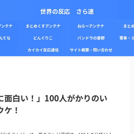
世界の反応 さら速
アンテナ
まとめくすアンテナ
ねらーアンテナ
まと
んてな
どんぐりこ
パンドラの憂鬱
軍事・
カイカイ反応通信
サイト概要・問い合わせ
に面白い！」100人がかりのい
ウケ！