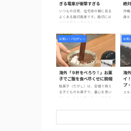
ぎる電車が衝撃すぎる
絶
いつもの日常、住宅街の朝に見る
沖縄
よくある踏切風景です。踏切には
身は
歩行者数名の姿があります。 そん
った
な中、列車接近を知らせる警報器
鍋で
の警戒音の中、電車が駆け抜ける
か。
お笑い・パロディー
お笑
姿がいつもと少し違い、大変おも
が染
しろい状況になっていました。 そ
し、
んな「短すぎる電車」について世
なこ
界からは、おもしろいなどのコメ
様子
2019/8/26
ントがよせられていました。 引用
くと
元：
イ企
海外「９杯をぺろり！」お菓
海
https://www.youtube.com/watch
各地
子でご飯を食べ尽くせに脱帽
イ！
?v=c_trHR0PDP4 世界の反応 小さ
対に
プ
駄菓子（だがし）は、安価で買え
い頃お父さんに見せられたやつ
辛口
る子どものお菓子で、童心を思い
スキ
だ。 懐かしいなーｗｗ ガレージ
した
出して、大人も楽しむことができ
上で
に入りそうなサイズだな。 こん
http
ます。また駄菓子屋は、お駄賃を
スキ
な電車 ...
?v=D
もらって初めて買い物をする場、
わせ
コミュニケーションの場でもあり
これ
ました。 動画では、「駄菓子」
発表
でご飯が食べれるのかという、無
レー