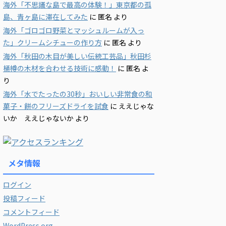
海外「不思議な島で最高の体験！」東京都の孤
島、青ヶ島に滞在してみた
に
匿名
より
海外「ゴロゴロ野菜とマッシュルームが入っ
た」クリームシチューの作り方
に
匿名
より
海外「秋田の木目が美しい伝統工芸品」秋田杉
桶樽の木材を合わせる技術に感動！
に
匿名
よ
り
海外「水でたったの30秒」おいしい非常食の和
菓子・餅のフリーズドライを試食
に
ええじゃな
いか ええじゃないか
より
メタ情報
ログイン
投稿フィード
コメントフィード
WordPress.org