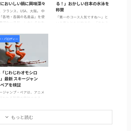
対においしい鍋に興味深々
る！」おかしい日本の水泳を
称賛
、フランス、USA、大阪。 中
「各地・各国の名産品」を使
「第一のコース人気ですね～」と
贅沢な一品だ。しかしそれを
いう声とともに始まり、「あれ？
煮るとどうなるのでしょう
おかしいな」と思うのも、束の
 おでんは煮れば煮るほど、味
間、選手がぞろぞろと入場し、第
い・パロディー
みておいしいものです。しか
一コースに集結。 あれよ、あれよ
パンをコーラで煮ると不思議
という間に、選手が選手の肩へと
とに鍋は鍋でも「おでん」の
どんどん膨れ上がり、あり得ない
に近づくのです。味はともか
高さにまで到達。倒れちゃうよと
2019/6/1
して、発想としてはオモシロ
思いますが、そこは大丈夫。水の
画だと思いました。 そんな
中にダイブするのですから。 と
外「じわじわオモシロ
・各国の名産品を使った「絶
ても面白い趣向のCM。ダイイチ
」最新 スキージャン
おいしい鍋」に海外からは、
のインパクト強く、印象に残るの
・ペアを検証
のコメントが寄せられていま
が見ていて楽しかったです。 そん
ージャンプ・ペアは、アニメ
。
な「おかしい日本の水泳」の様子
行われる架空の競技である。
s://www.youtube.com/watch
を見てみましょう。 引用元：
ー板を２人で装着し、息を合
wVRl0Q ...
https://www.youtube.com/watch
た演技を行うのが特徴だ。
? ...
は、「真島 理一郎」が製作
もっと読む
したもので、試合の進行のナ
ションの雰囲気は本番そのも