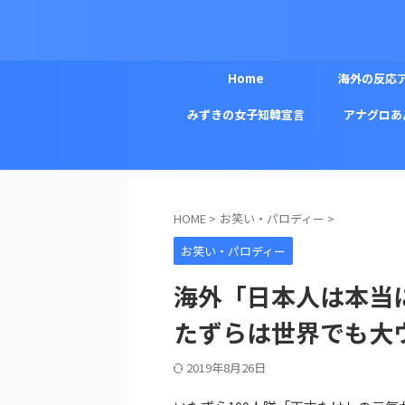
Home
海外の反応
みずきの女子知韓宣言
アナグロあ
HOME
>
お笑い・パロディー
>
お笑い・パロディー
海外「日本人は本当
たずらは世界でも大
2019年8月26日