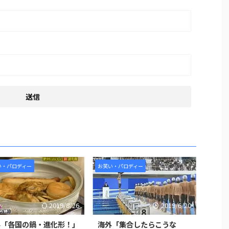
い・パロディー
お笑い・パロディー
2019/8/26
2019/6/20
外「各国の鍋・進化形！」
海外「集合したらこうな