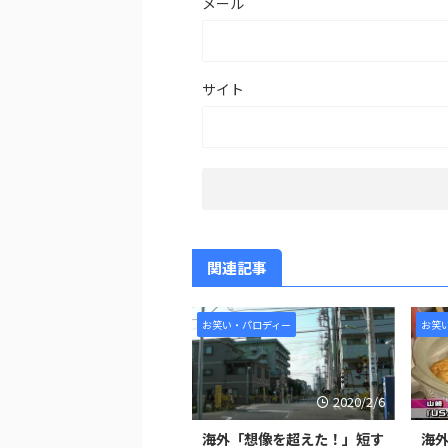
メール
サイト
関連記事
お笑い・パロディー
お笑
2020/2/6
海外「想像を超えた！」短す
海