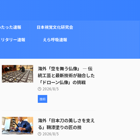
めたった速報
日本視覚文化研究会
ミリタリー速報
えら呼吸速報
海外「空を舞う仏像」 ― 伝
統工芸と最新技術が融合した
「ドローン仏像」の挑戦
2026/8/5
技術
海外「日本刀の美しさを支え
る」鞘漆塗りの匠の技
2026/8/5