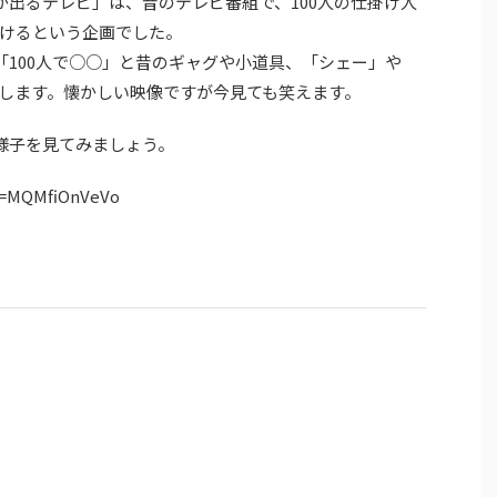
が出るテレビ」は、昔のテレビ番組で、100人の仕掛け人
けるという企画でした。
「100人で○○」と昔のギャグや小道具、「シェー」や
します。懐かしい映像ですが今見ても笑えます。
の様子を見てみましょう。
v=MQMfiOnVeVo