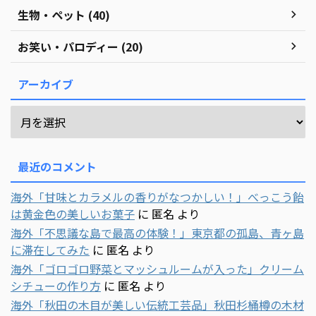
生物・ペット (40)
お笑い・パロディー (20)
アーカイブ
最近のコメント
海外「甘味とカラメルの香りがなつかしい！」べっこう飴
は黄金色の美しいお菓子
に
匿名
より
海外「不思議な島で最高の体験！」東京都の孤島、青ヶ島
に滞在してみた
に
匿名
より
海外「ゴロゴロ野菜とマッシュルームが入った」クリーム
シチューの作り方
に
匿名
より
海外「秋田の木目が美しい伝統工芸品」秋田杉桶樽の木材