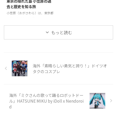
東京の隠れた島 小笠原の過
ビーガン料理が頂ける。他にもこ
子を見てみましょう。 引用元：
去と歴史を知る旅
こ淡路島には、人気キャラクター
https://www.youtube.com/watc
とコラボした空間が存在してい
h?v=pPcdCk9Z-j4 世界の反応 と
小笠原（おがさわら）は、東京都
て、人々が淡路島に行きたくなる
ても綺麗に管理されているよね。
に属する30以上の島のひとつ
スポットがたくさんあるようだ。
景色が綺麗すぎる！個人的に人生
で、東京とは独立しているため、
そんな「日本のポップカルチャー
で一度は ...
独自の進化を遂げた宝の島であ
もっと読む
が田舎を救う」の様子を見てみま
る。たくさんある島の中で人が住
...
んでいるのは母島、父島で、フェ
リーを使って24時間かけてたくさ
んの人が旅行に訪れる。 父島
で、戦争の歴史を知りたいのなら
ガイドをつける必要がある。今回
海外「素晴らしい勇気と誇り！」ドイツオ
の旅は、小笠原の歴史についても
触れている。また、自然保護のた
タクのコスプレ
め、靴についた砂や種を落とす必
要があるが、崖の上からの景色、
特に海の青がとても印象的でし
た。 そんな「東京の隠れた島
海外「ミクさんの歌って踊るロボットドー
小笠原」の様子を見てみましょ
ル」HATSUNE MIKU by iDoll x Nendoroi
う。 引 ...
d