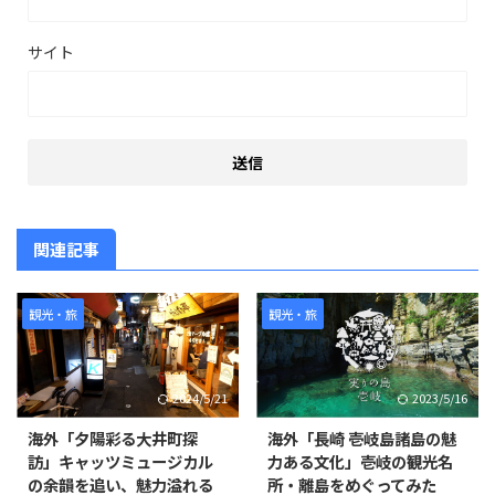
サイト
関連記事
観光・旅
観光・旅
2024/5/21
2023/5/16
海外「夕陽彩る大井町探
海外「長崎 壱岐島諸島の魅
訪」キャッツミュージカル
力ある文化」壱岐の観光名
の余韻を追い、魅力溢れる
所・離島をめぐってみた