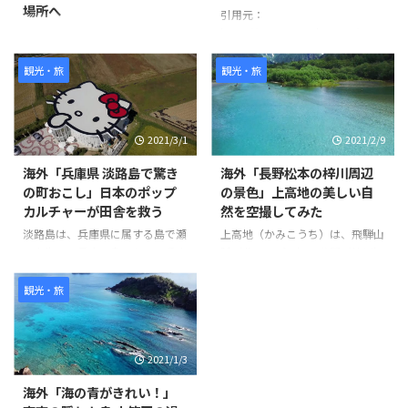
場所へ
引用元：
https://www.youtube.com/watc
撮影者は1週間前にキャッツミュ
h?v=oXvKV3g77Yk 世界の反応
ージカルを見に来た際にこの場所
を発見し、夕陽が美しくなる時間
観光・旅
観光・旅
帯に撮影を始めました。 ビデオ
の中ではJR大井町駅東口から始
まり、キャッツシアターやお洒落
2021/3/1
2021/2/9
な飲食店街、住宅地、商店街など
を通り抜けています。 また、途
海外「兵庫県 淡路島で驚き
海外「長野松本の梓川周辺
中で可愛らしい猫も登場します。
の町おこし」日本のポップ
の景色」上高地の美しい自
ビデオの最後にはJR大井町西口
カルチャーが田舎を救う
然を空撮してみた
に到着しています。 このビデオ
を通じて、大井町の様々な場所や
淡路島は、兵庫県に属する島で瀬
上高地（かみこうち）は、飛騨山
風景を楽しむことができます。
戸内海では最大の島である。兵庫
脈（北アルプス）の谷間（梓川）
世界の反応
県明石市にかかる世界最長のつり
にある、長野県松本市の大正池か
橋「明石海峡大橋」を車やバスを
ら横尾までの前後約10km、幅最
観光・旅
使って渡る。そこには畑がある素
大約1kmの平野で、噴火活動によ
朴な風景に、突如ハローキティー
ってせき止められ池など観光名所
ショーボックスが出現するのだ。
として知られる。 また河童橋が
2021/1/3
ハローキティーショーボックス
有名で、1,500ｍの高度でこれほ
は、ショーを見ながら食事を楽し
ど広い、平坦な土地は、日本でも
海外「海の青がきれい！」
むことができる空間で、ここでは
珍しい。 そんな「上高地」の様