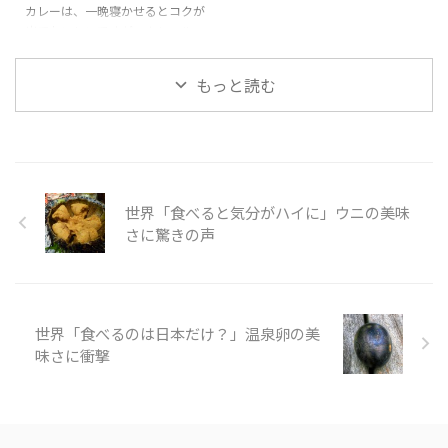
ョコラ」の様子を見てみましょ
わいいですね。 そんな「ニシン
カレーは、一晩寝かせるとコクが
う。 100円ﾐｯｸｽ粉 「スノーボー
とかぼちゃのパイ」の様子を見て
出ておいしいですが、カレールー
ル・ショコラ」Snow Ball
みましょう。 引用元：
を使えば、手早く簡単においしい
Chocolat Mix kit is perfect ...
https://www.youtube.com/watc
「カレーうどん」を作ることが出
もっと読む
h?v=xF ...
来ます。そこに冷凍うどんをパパ
っと入れれば忙しい昼や夜ごはん
に早変わりです。カレーうどんな
ら誰でも満足すること間違いなし
です。 今回動画ではカレールー
を使った作り方について紹介して
世界「食べると気分がハイに」ウニの美味
います。タマネギ、豚、長ネギを
使ったメニューは、豚肉にするこ
さに驚きの声
とで、炒める時間を短くすること
ができますね。 そんな「カレー
うどん」の様子を見てみましょ
う。 引用元：
世界「食べるのは日本だけ？」温泉卵の美
https://www.youtube.com/ ...
味さに衝撃