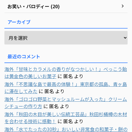
お笑い・パロディー (20)
アーカイブ
最近のコメント
海外「甘味とカラメルの香りがなつかしい！」べっこう飴
は黄金色の美しいお菓子
に
匿名
より
海外「不思議な島で最高の体験！」東京都の孤島、青ヶ島
に滞在してみた
に
匿名
より
海外「ゴロゴロ野菜とマッシュルームが入った」クリーム
シチューの作り方
に
匿名
より
海外「秋田の木目が美しい伝統工芸品」秋田杉桶樽の木材
を合わせる技術に感動！
に
匿名
より
海外「水でたったの30秒」おいしい非常食の和菓子・餅の