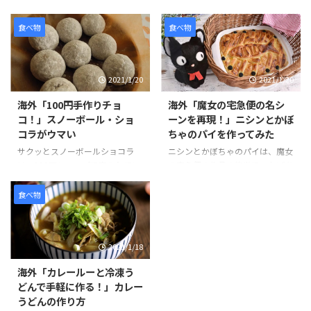
ロッケにはクッキーアイスクリー
本のラーメンは世界的に人気のあ
ム、ソースにはチョコレートをか
る食べ物です。そんな観光客のニ
食べ物
食べ物
けてた見た目にもそっくりなスイ
ーズに応える形で、ビーガンやグ
ーツです。 作り方は、簡単でお
ルテンフリーのラーメンを提供し
好みのクッキーを砕きアイスとよ
ているお店が東京でも少しずつ増
2021/1/20
2021/1/20
く混ぜます。コーンフレークも同
えています。 その中でも特にお気
様に砕いて、パン粉を付ける要領
に入りのお店は、東京ラーメンス
海外「100円手作りチョ
海外「魔女の宅急便の名シ
でまぶし、揚げる前のコロッケの
トリートの「ソラノイロ」と、渋
コ！」スノーボール・ショ
ーンを再現！」ニシンとかぼ
ように形を整えていきます。 冷蔵
谷の「真武咲弥（しんぶさき
コラがウマい
ちゃのパイを作ってみた
庫で1時間半ほど冷やし固めて、
や）」です。 ラーメンは見た目
最後にチョコレートをソースのよ
が変わらないため食べるまで少し
サクッとスノーボールショコラ
ニシンとかぼちゃのパイは、魔女
うにかければ完成です。 そんな
不安ですが、味付けもしょうゆ、
は、100円ショップで売られてい
の宅急便の作品の後半で、おばあ
「なんちゃってコロッケ」の様子
しお、みそ、担々麺と種類が豊富
るミックス粉シリーズのひとつ
ちゃんが作ってくれた出来立ての
を見てみましょう。 引用元：
で選べることが嬉しいですね。ビ
で、材料の準備がバターのみで作
パイをキキがずぶ濡れになりなが
食べ物
https://www.you ...
ーガンの特徴、動物由来のものを
ることができます。 バターは室
らも配達するシーンは、印象に残
一 ...
温に戻すか、電子レンジを使って
っている方も多いのではないだろ
やわらかくすることができます。
うか。 ニシンは、魚の種類のひ
2021/1/18
また混ぜて生地をまとめて、冷や
とつで、加工品も出回り、新鮮な
して形を作る工程は、クッキー作
ものを手に入れるのはなかなか難
海外「カレールーと冷凍う
りとほぼ同じで、混ぜる材料が少
しいが、思った以上においしいと
どんで手軽に作る！」カレー
ない分もっと簡単にできそうで
話題のパイです。作品の通り、ち
うどんの作り方
す。 そんな「スノーボール・シ
ょこんとのった魚が見た目にもか