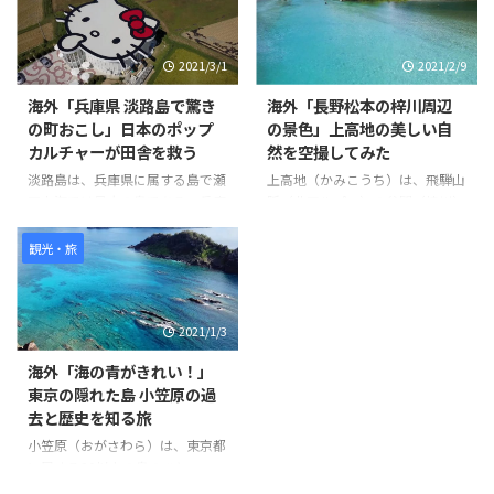
帯に撮影を始めました。 ビデオ
の中ではJR大井町駅東口から始
まり、キャッツシアターやお洒落
2021/3/1
2021/2/9
な飲食店街、住宅地、商店街など
を通り抜けています。 また、途
海外「兵庫県 淡路島で驚き
海外「長野松本の梓川周辺
中で可愛らしい猫も登場します。
の町おこし」日本のポップ
の景色」上高地の美しい自
ビデオの最後にはJR大井町西口
カルチャーが田舎を救う
然を空撮してみた
に到着しています。 このビデオ
を通じて、大井町の様々な場所や
淡路島は、兵庫県に属する島で瀬
上高地（かみこうち）は、飛騨山
風景を楽しむことができます。
戸内海では最大の島である。兵庫
脈（北アルプス）の谷間（梓川）
世界の反応
県明石市にかかる世界最長のつり
にある、長野県松本市の大正池か
橋「明石海峡大橋」を車やバスを
ら横尾までの前後約10km、幅最
観光・旅
使って渡る。そこには畑がある素
大約1kmの平野で、噴火活動によ
朴な風景に、突如ハローキティー
ってせき止められ池など観光名所
ショーボックスが出現するのだ。
として知られる。 また河童橋が
2021/1/3
ハローキティーショーボックス
有名で、1,500ｍの高度でこれほ
は、ショーを見ながら食事を楽し
ど広い、平坦な土地は、日本でも
海外「海の青がきれい！」
むことができる空間で、ここでは
珍しい。 そんな「上高地」の様
東京の隠れた島 小笠原の過
ビーガン料理が頂ける。他にもこ
子を見てみましょう。 引用元：
去と歴史を知る旅
こ淡路島には、人気キャラクター
https://www.youtube.com/watc
とコラボした空間が存在してい
h?v=pPcdCk9Z-j4 世界の反応 と
小笠原（おがさわら）は、東京都
て、人々が淡路島に行きたくなる
ても綺麗に管理されているよね。
に属する30以上の島のひとつ
スポットがたくさんあるようだ。
景色が綺麗すぎる！個人的に人生
で、東京とは独立しているため、