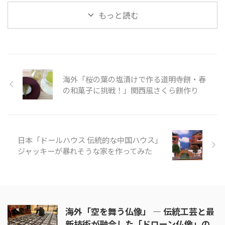
そんな「日本のポップカルチャー
で一度は ...
独自の進化を遂げた宝の島であ
もっと読む
が田舎を救う」の様子を見てみま
る。たくさんある島の中で人が住
...
んでいるのは母島、父島で、フェ
リーを使って24時間かけてたくさ
んの人が旅行に訪れる。 父島
で、戦争の歴史を知りたいのなら
ガイドをつける必要がある。今回
海外「桜の葉の塩漬けで作る道明寺餅・春
の旅は、小笠原の歴史についても
触れている。また、自然保護のた
の和菓子に挑戦！」関西風さくら餅作り
め、靴についた砂や種を落とす必
要があるが、崖の上からの景色、
特に海の青がとても印象的でし
た。 そんな「東京の隠れた島
日本「ドールハウス 伝統的な中国ハウス」
小笠原」の様子を見てみましょ
う。 引 ...
ジャッキーが暴れそうな家を作ってみた
海外「空を舞う仏像」 ― 伝統工芸と最
新技術が融合した「ドローン仏像」の