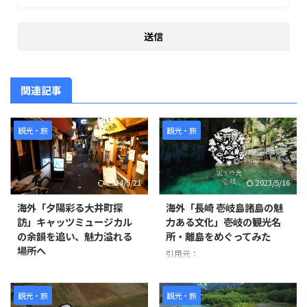
関連記事
観光・旅
観光・旅
2024/5/21
2023/5/16
海外「夕陽彩る大井町探
海外「長崎 壱岐島諸島の魅
訪」キャッツミュージカル
力ある文化」壱岐の観光名
の余韻を追い、魅力溢れる
所・離島をめぐってみた
場所へ
引用元：
https://www.youtube.com/watc
撮影者は1週間前にキャッツミュ
h?v=oXvKV3g77Yk 世界の反応
ージカルを見に来た際にこの場所
を発見し、夕陽が美しくなる時間
観光・旅
観光・旅