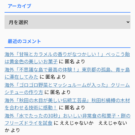
アーカイブ
最近のコメント
海外「甘味とカラメルの香りがなつかしい！」べっこう飴
は黄金色の美しいお菓子
に
匿名
より
海外「不思議な島で最高の体験！」東京都の孤島、青ヶ島
に滞在してみた
に
匿名
より
海外「ゴロゴロ野菜とマッシュルームが入った」クリーム
シチューの作り方
に
匿名
より
海外「秋田の木目が美しい伝統工芸品」秋田杉桶樽の木材
を合わせる技術に感動！
に
匿名
より
海外「水でたったの30秒」おいしい非常食の和菓子・餅の
フリーズドライを試食
に
ええじゃないか ええじゃない
か
より