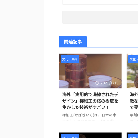
関連記事
文化・美術
文化
2021/1/13
海外「実用的で洗練されたデ
海
ザイン」樺細工の桜の樹皮を
敵
生かした技術がすごい！
で
樺細工(かばざいく)は、日本の木
甲州
工工芸品のひとつで、秋田県北
は、
部、仙北市で18世紀後半に下級武
革に
士の副業として始まった。 樺細
度（
文化・美術
文化