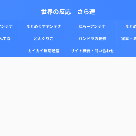
世界の反応 さら速
アンテナ
まとめくすアンテナ
ねらーアンテナ
まと
んてな
どんぐりこ
パンドラの憂鬱
軍事・
カイカイ反応通信
サイト概要・問い合わせ