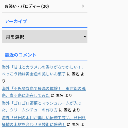
お笑い・パロディー (20)
アーカイブ
最近のコメント
海外「甘味とカラメルの香りがなつかしい！」
べっこう飴は黄金色の美しいお菓子
に
匿名
よ
り
海外「不思議な島で最高の体験！」東京都の孤
島、青ヶ島に滞在してみた
に
匿名
より
海外「ゴロゴロ野菜とマッシュルームが入っ
た」クリームシチューの作り方
に
匿名
より
海外「秋田の木目が美しい伝統工芸品」秋田杉
桶樽の木材を合わせる技術に感動！
に
匿名
よ