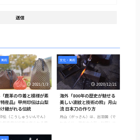
・美術
文化・美術
2021/1/3
2020/12/21
外「鹿革の巾着と模様が素
海外「800年の歴史が魅せる
な特産品」甲州印伝は山梨
美しい波紋と技術の粋」月山
受け継がれる伝統
流 日本刀の作り方
印伝（こうしゅういんでん）
月山（がっさん）は、出羽国（で
山梨県甲州氏市で作られる鹿
わのくに、現在の山形・秋田）で
漆で模様を付けたもので、印
作られた日本刀の刀工のひとつ
インド）より伝来した装飾品
で、その一派を月山流（がっさん
・美術