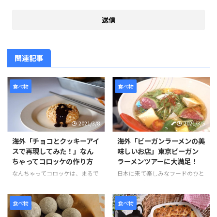
関連記事
食べ物
食べ物
2021/3/8
2021/3/5
海外「チョコとクッキーアイ
海外「ビーガンラーメンの美
スで再現してみた！」なん
味しいお店」東京ビーガン
ちゃってコロッケの作り方
ラーメンツアーに大満足！
なんちゃってコロッケは、まるで
日本に来て楽しみなフードのひと
コロッケのようなお菓子です。コ
つとして「ラーメン」がある。日
ロッケにはクッキーアイスクリー
本のラーメンは世界的に人気のあ
ム、ソースにはチョコレートをか
る食べ物です。そんな観光客のニ
食べ物
食べ物
けてた見た目にもそっくりなスイ
ーズに応える形で、ビーガンやグ