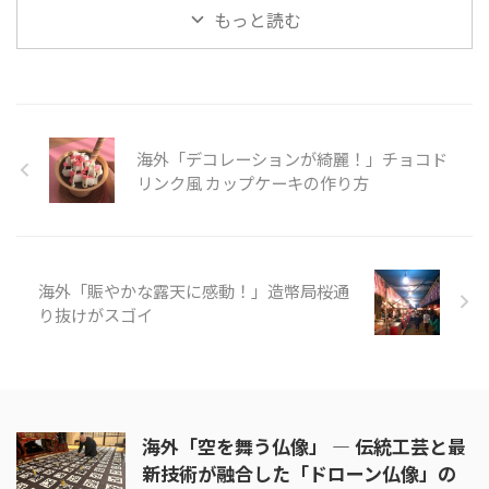
Chocolat Mix kit is perfect ...
https://www.youtube.com/watc
「カレーうどん」を作ることが出
もっと読む
h?v=xF ...
来ます。そこに冷凍うどんをパパ
っと入れれば忙しい昼や夜ごはん
に早変わりです。カレーうどんな
ら誰でも満足すること間違いなし
です。 今回動画ではカレールー
を使った作り方について紹介して
海外「デコレーションが綺麗！」チョコド
います。タマネギ、豚、長ネギを
使ったメニューは、豚肉にするこ
リンク風 カップケーキの作り方
とで、炒める時間を短くすること
ができますね。 そんな「カレー
うどん」の様子を見てみましょ
う。 引用元：
海外「賑やかな露天に感動！」造幣局桜通
https://www.youtube.com/ ...
り抜けがスゴイ
海外「空を舞う仏像」 ― 伝統工芸と最
新技術が融合した「ドローン仏像」の