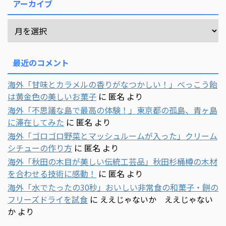
アーカイブ
最近のコメント
海外「甘味とカラメルの香りがなつかしい！」べっこう飴
は黄金色の美しいお菓子
に
匿名
より
海外「不思議な島で最高の体験！」東京都の孤島、青ヶ島
に滞在してみた
に
匿名
より
海外「ゴロゴロ野菜とマッシュルームが入った」クリーム
シチューの作り方
に
匿名
より
海外「秋田の木目が美しい伝統工芸品」秋田杉桶樽の木材
を合わせる技術に感動！
に
匿名
より
海外「水でたったの30秒」おいしい非常食の和菓子・餅の
フリーズドライを試食
に
ええじゃないか ええじゃない
か
より