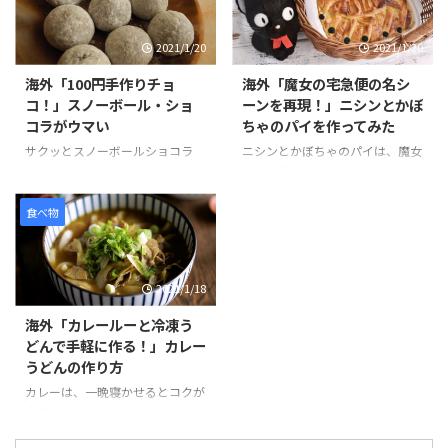
ーツです。 作り方は、簡単でお
ルテンフリーのラーメンを提供し
好みのクッキーを砕きアイスとよ
ているお店が東京でも少しずつ増
2021/1/20
2021/1/20
く混ぜます。コーンフレークも同
えています。 その中でも特にお気
様に砕いて、パン粉を付ける要領
に入りのお店は、東京ラーメンス
海外「100円手作りチョ
海外「魔女の宅急便の名シ
でまぶし、揚げる前のコロッケの
トリートの「ソラノイロ」と、渋
コ！」スノーボール・ショ
ーンを再現！」ニシンとかぼ
ように形を整えていきます。 冷蔵
谷の「真武咲弥（しんぶさき
コラがウマい
ちゃのパイを作ってみた
庫で1時間半ほど冷やし固めて、
や）」です。 ラーメンは見た目
最後にチョコレートをソースのよ
が変わらないため食べるまで少し
サクッとスノーボールショコラ
ニシンとかぼちゃのパイは、魔女
うにかければ完成です。 そんな
不安ですが、味付けもしょうゆ、
は、100円ショップで売られてい
の宅急便の作品の後半で、おばあ
「なんちゃってコロッケ」の様子
しお、みそ、担々麺と種類が豊富
るミックス粉シリーズのひとつ
ちゃんが作ってくれた出来立ての
を見てみましょう。 引用元：
で選べることが嬉しいですね。ビ
で、材料の準備がバターのみで作
パイをキキがずぶ濡れになりなが
食べ物
https://www.you ...
ーガンの特徴、動物由来のものを
ることができます。 バターは室
らも配達するシーンは、印象に残
一 ...
温に戻すか、電子レンジを使って
っている方も多いのではないだろ
やわらかくすることができます。
うか。 ニシンは、魚の種類のひ
2021/1/18
また混ぜて生地をまとめて、冷や
とつで、加工品も出回り、新鮮な
して形を作る工程は、クッキー作
ものを手に入れるのはなかなか難
海外「カレールーと冷凍う
りとほぼ同じで、混ぜる材料が少
しいが、思った以上においしいと
どんで手軽に作る！」カレー
ない分もっと簡単にできそうで
話題のパイです。作品の通り、ち
うどんの作り方
す。 そんな「スノーボール・シ
ょこんとのった魚が見た目にもか
ョコラ」の様子を見てみましょ
わいいですね。 そんな「ニシン
カレーは、一晩寝かせるとコクが
う。 100円ﾐｯｸｽ粉 「スノーボー
とかぼちゃのパイ」の様子を見て
出ておいしいですが、カレールー
ル・ショコラ」Snow Ball
みましょう。 引用元：
を使えば、手早く簡単においしい