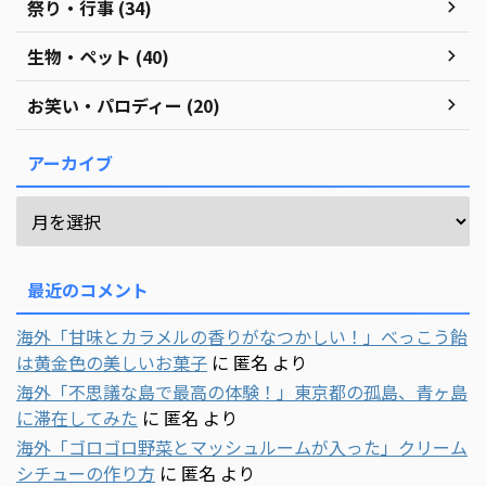
祭り・行事 (34)
生物・ペット (40)
お笑い・パロディー (20)
アーカイブ
最近のコメント
海外「甘味とカラメルの香りがなつかしい！」べっこう飴
は黄金色の美しいお菓子
に
匿名
より
海外「不思議な島で最高の体験！」東京都の孤島、青ヶ島
に滞在してみた
に
匿名
より
海外「ゴロゴロ野菜とマッシュルームが入った」クリーム
シチューの作り方
に
匿名
より