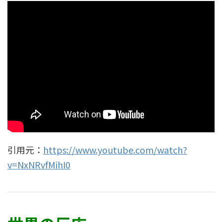
引用元：
https://www.youtube.com/watch?
v=NxNRvfMihI0