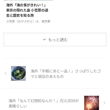
は、ショーを見ながら食事を楽し
ど広い、平坦な土地は、日本でも
海外「海の青がきれい！」
むことができる空間で、ここでは
珍しい。 そんな「上高地」の様
東京の隠れた島 小笠原の過
ビーガン料理が頂ける。他にもこ
子を見てみましょう。 引用元：
去と歴史を知る旅
こ淡路島には、人気キャラクター
https://www.youtube.com/watc
とコラボした空間が存在してい
h?v=pPcdCk9Z-j4 世界の反応 と
小笠原（おがさわら）は、東京都
て、人々が淡路島に行きたくなる
ても綺麗に管理されているよね。
に属する30以上の島のひとつ
スポットがたくさんあるようだ。
景色が綺麗すぎる！個人的に人生
で、東京とは独立しているため、
そんな「日本のポップカルチャー
で一度は ...
独自の進化を遂げた宝の島であ
もっと読む
が田舎を救う」の様子を見てみま
る。たくさんある島の中で人が住
...
んでいるのは母島、父島で、フェ
リーを使って24時間かけてたくさ
んの人が旅行に訪れる。 父島
で、戦争の歴史を知りたいのなら
ガイドをつける必要がある。今回
海外「手軽にあと一品！」さっぱりしたゴ
の旅は、小笠原の歴史についても
触れている。また、自然保護のた
マと胡瓜のあえもの
め、靴についた砂や種を落とす必
要があるが、崖の上からの景色、
特に海の青がとても印象的でし
た。 そんな「東京の隠れた島
海外「なんて幻想的なんだ！」花火2016が
小笠原」の様子を見てみましょ
う。 引 ...
素晴らしい