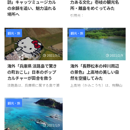
訪」キャッツミュージカル
力ある文化」壱岐の観光名
の余韻を追い、魅力溢れる
所・離島をめぐってみた
場所へ
引用元：
https://www.youtube.com/watc
撮影者は1週間前にキャッツミュ
h?v=oXvKV3g77Yk 世界の反応
ージカルを見に来た際にこの場所
を発見し、夕陽が美しくなる時間
観光・旅
観光・旅
帯に撮影を始めました。 ビデオ
の中ではJR大井町駅東口から始
まり、キャッツシアターやお洒落
2021/3/1
2021/2/9
な飲食店街、住宅地、商店街など
を通り抜けています。 また、途
海外「兵庫県 淡路島で驚き
海外「長野松本の梓川周辺
中で可愛らしい猫も登場します。
の町おこし」日本のポップ
の景色」上高地の美しい自
ビデオの最後にはJR大井町西口
カルチャーが田舎を救う
然を空撮してみた
に到着しています。 このビデオ
を通じて、大井町の様々な場所や
淡路島は、兵庫県に属する島で瀬
上高地（かみこうち）は、飛騨山
風景を楽しむことができます。
戸内海では最大の島である。兵庫
脈（北アルプス）の谷間（梓川）
世界の反応
県明石市にかかる世界最長のつり
にある、長野県松本市の大正池か
橋「明石海峡大橋」を車やバスを
ら横尾までの前後約10km、幅最
観光・旅
使って渡る。そこには畑がある素
大約1kmの平野で、噴火活動によ
朴な風景に、突如ハローキティー
ってせき止められ池など観光名所
ショーボックスが出現するのだ。
として知られる。 また河童橋が
2021/1/3
ハローキティーショーボックス
有名で、1,500ｍの高度でこれほ