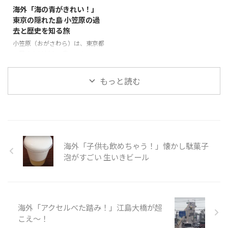
は、ショーを見ながら食事を楽し
ど広い、平坦な土地は、日本でも
海外「海の青がきれい！」
むことができる空間で、ここでは
珍しい。 そんな「上高地」の様
東京の隠れた島 小笠原の過
ビーガン料理が頂ける。他にもこ
子を見てみましょう。 引用元：
去と歴史を知る旅
こ淡路島には、人気キャラクター
https://www.youtube.com/watc
とコラボした空間が存在してい
h?v=pPcdCk9Z-j4 世界の反応 と
小笠原（おがさわら）は、東京都
て、人々が淡路島に行きたくなる
ても綺麗に管理されているよね。
に属する30以上の島のひとつ
スポットがたくさんあるようだ。
景色が綺麗すぎる！個人的に人生
で、東京とは独立しているため、
そんな「日本のポップカルチャー
で一度は ...
独自の進化を遂げた宝の島であ
もっと読む
が田舎を救う」の様子を見てみま
る。たくさんある島の中で人が住
...
んでいるのは母島、父島で、フェ
リーを使って24時間かけてたくさ
んの人が旅行に訪れる。 父島
で、戦争の歴史を知りたいのなら
ガイドをつける必要がある。今回
海外「子供も飲めちゃう！」懐かし駄菓子
の旅は、小笠原の歴史についても
触れている。また、自然保護のた
泡がすごい 生いきビール
め、靴についた砂や種を落とす必
要があるが、崖の上からの景色、
特に海の青がとても印象的でし
た。 そんな「東京の隠れた島
海外「アクセルべた踏み！」江島大橋が超
小笠原」の様子を見てみましょ
う。 引 ...
こえ～！