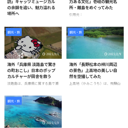
訪」キャッツミュージカル
力ある文化」壱岐の観光名
の余韻を追い、魅力溢れる
所・離島をめぐってみた
場所へ
引用元：
https://www.youtube.com/watc
撮影者は1週間前にキャッツミュ
h?v=oXvKV3g77Yk 世界の反応
ージカルを見に来た際にこの場所
を発見し、夕陽が美しくなる時間
観光・旅
観光・旅
帯に撮影を始めました。 ビデオ
の中ではJR大井町駅東口から始
まり、キャッツシアターやお洒落
2021/3/1
2021/2/9
な飲食店街、住宅地、商店街など
を通り抜けています。 また、途
海外「兵庫県 淡路島で驚き
海外「長野松本の梓川周辺
中で可愛らしい猫も登場します。
の町おこし」日本のポップ
の景色」上高地の美しい自
ビデオの最後にはJR大井町西口
カルチャーが田舎を救う
然を空撮してみた
に到着しています。 このビデオ
を通じて、大井町の様々な場所や
淡路島は、兵庫県に属する島で瀬
上高地（かみこうち）は、飛騨山
風景を楽しむことができます。
戸内海では最大の島である。兵庫
脈（北アルプス）の谷間（梓川）
世界の反応
県明石市にかかる世界最長のつり
にある、長野県松本市の大正池か
橋「明石海峡大橋」を車やバスを
ら横尾までの前後約10km、幅最
観光・旅
使って渡る。そこには畑がある素
大約1kmの平野で、噴火活動によ
朴な風景に、突如ハローキティー
ってせき止められ池など観光名所
ショーボックスが出現するのだ。
として知られる。 また河童橋が
2021/1/3
ハローキティーショーボックス
有名で、1,500ｍの高度でこれほ