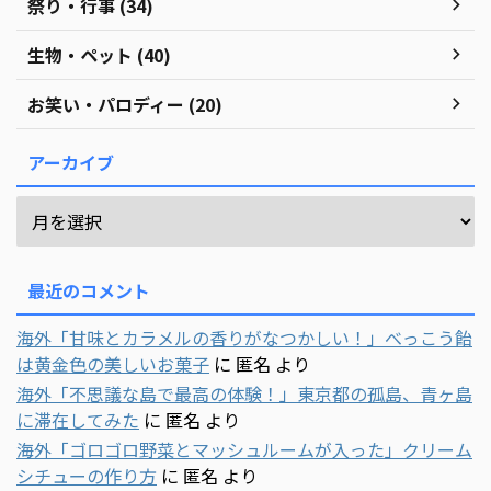
祭り・行事 (34)
生物・ペット (40)
お笑い・パロディー (20)
アーカイブ
最近のコメント
海外「甘味とカラメルの香りがなつかしい！」べっこう飴
は黄金色の美しいお菓子
に
匿名
より
海外「不思議な島で最高の体験！」東京都の孤島、青ヶ島
に滞在してみた
に
匿名
より
海外「ゴロゴロ野菜とマッシュルームが入った」クリーム
シチューの作り方
に
匿名
より