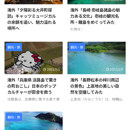
海外「夕陽彩る大井町探
海外「長崎 壱岐島諸島の魅
訪」キャッツミュージカル
力ある文化」壱岐の観光名
の余韻を追い、魅力溢れる
所・離島をめぐってみた
場所へ
引用元：
https://www.youtube.com/watc
撮影者は1週間前にキャッツミュ
h?v=oXvKV3g77Yk 世界の反応
ージカルを見に来た際にこの場所
を発見し、夕陽が美しくなる時間
観光・旅
観光・旅
帯に撮影を始めました。 ビデオ
の中ではJR大井町駅東口から始
まり、キャッツシアターやお洒落
2021/3/1
2021/2/9
な飲食店街、住宅地、商店街など
を通り抜けています。 また、途
海外「兵庫県 淡路島で驚き
海外「長野松本の梓川周辺
中で可愛らしい猫も登場します。
の町おこし」日本のポップ
の景色」上高地の美しい自
ビデオの最後にはJR大井町西口
カルチャーが田舎を救う
然を空撮してみた
に到着しています。 このビデオ
を通じて、大井町の様々な場所や
淡路島は、兵庫県に属する島で瀬
上高地（かみこうち）は、飛騨山
風景を楽しむことができます。
戸内海では最大の島である。兵庫
脈（北アルプス）の谷間（梓川）
世界の反応
県明石市にかかる世界最長のつり
にある、長野県松本市の大正池か
橋「明石海峡大橋」を車やバスを
ら横尾までの前後約10km、幅最
観光・旅
使って渡る。そこには畑がある素
大約1kmの平野で、噴火活動によ
朴な風景に、突如ハローキティー
ってせき止められ池など観光名所