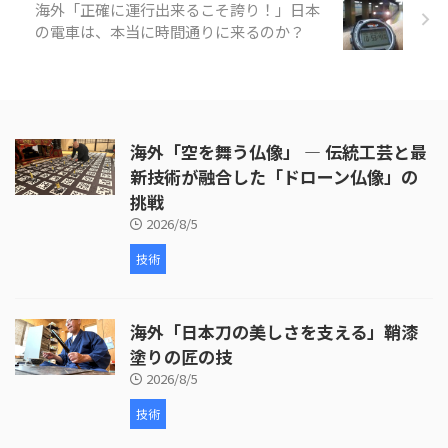
海外「正確に運行出来るこそ誇り！」日本
小笠原」の様子を見てみましょ
う。 引 ...
の電車は、本当に時間通りに来るのか？
海外「空を舞う仏像」 ― 伝統工芸と最
新技術が融合した「ドローン仏像」の
挑戦
2026/8/5
技術
海外「日本刀の美しさを支える」鞘漆
塗りの匠の技
2026/8/5
技術