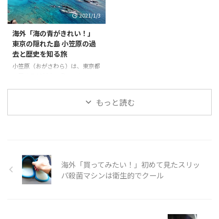
ショーボックスが出現するのだ。
として知られる。 また河童橋が
2021/1/3
ハローキティーショーボックス
有名で、1,500ｍの高度でこれほ
は、ショーを見ながら食事を楽し
ど広い、平坦な土地は、日本でも
海外「海の青がきれい！」
むことができる空間で、ここでは
珍しい。 そんな「上高地」の様
東京の隠れた島 小笠原の過
ビーガン料理が頂ける。他にもこ
子を見てみましょう。 引用元：
去と歴史を知る旅
こ淡路島には、人気キャラクター
https://www.youtube.com/watc
とコラボした空間が存在してい
h?v=pPcdCk9Z-j4 世界の反応 と
小笠原（おがさわら）は、東京都
て、人々が淡路島に行きたくなる
ても綺麗に管理されているよね。
に属する30以上の島のひとつ
スポットがたくさんあるようだ。
景色が綺麗すぎる！個人的に人生
で、東京とは独立しているため、
そんな「日本のポップカルチャー
で一度は ...
独自の進化を遂げた宝の島であ
もっと読む
が田舎を救う」の様子を見てみま
る。たくさんある島の中で人が住
...
んでいるのは母島、父島で、フェ
リーを使って24時間かけてたくさ
んの人が旅行に訪れる。 父島
で、戦争の歴史を知りたいのなら
ガイドをつける必要がある。今回
海外「買ってみたい！」初めて見たスリッ
の旅は、小笠原の歴史についても
触れている。また、自然保護のた
パ殺菌マシンは衛生的でクール
め、靴についた砂や種を落とす必
要があるが、崖の上からの景色、
特に海の青がとても印象的でし
た。 そんな「東京の隠れた島