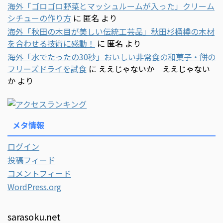
海外「ゴロゴロ野菜とマッシュルームが入った」クリーム
シチューの作り方
に
匿名
より
海外「秋田の木目が美しい伝統工芸品」秋田杉桶樽の木材
を合わせる技術に感動！
に
匿名
より
海外「水でたったの30秒」おいしい非常食の和菓子・餅の
フリーズドライを試食
に
ええじゃないか ええじゃない
か
より
メタ情報
ログイン
投稿フィード
コメントフィード
WordPress.org
sarasoku.net