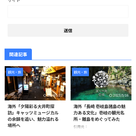
関連記事
観光・旅
観光・旅
2024/5/21
2023/5/16
海外「夕陽彩る大井町探
海外「長崎 壱岐島諸島の魅
訪」キャッツミュージカル
力ある文化」壱岐の観光名
の余韻を追い、魅力溢れる
所・離島をめぐってみた
場所へ
引用元：
https://www.youtube.com/watc
撮影者は1週間前にキャッツミュ