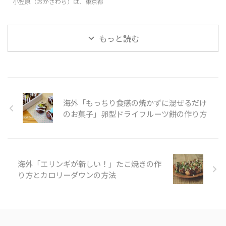
とコラボした空間が存在してい
h?v=pPcdCk9Z-j4 世界の反応 と
小笠原（おがさわら）は、東京都
て、人々が淡路島に行きたくなる
ても綺麗に管理されているよね。
に属する30以上の島のひとつ
スポットがたくさんあるようだ。
景色が綺麗すぎる！個人的に人生
で、東京とは独立しているため、
そんな「日本のポップカルチャー
で一度は ...
独自の進化を遂げた宝の島であ
もっと読む
が田舎を救う」の様子を見てみま
る。たくさんある島の中で人が住
...
んでいるのは母島、父島で、フェ
リーを使って24時間かけてたくさ
んの人が旅行に訪れる。 父島
で、戦争の歴史を知りたいのなら
ガイドをつける必要がある。今回
海外「もっちり食感の焼かずに混ぜるだけ
の旅は、小笠原の歴史についても
触れている。また、自然保護のた
のお菓子」卵型ドライフルーツ餅の作り方
め、靴についた砂や種を落とす必
要があるが、崖の上からの景色、
特に海の青がとても印象的でし
た。 そんな「東京の隠れた島
海外「エリンギが新しい！」たこ焼きの作
小笠原」の様子を見てみましょ
う。 引 ...
り方とカロリーダウンの方法