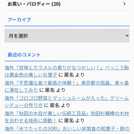
お笑い・パロディー (20)
アーカイブ
最近のコメント
海外「甘味とカラメルの香りがなつかしい！」べっこう飴
は黄金色の美しいお菓子
に
匿名
より
海外「不思議な島で最高の体験！」東京都の孤島、青ヶ島
に滞在してみた
に
匿名
より
海外「ゴロゴロ野菜とマッシュルームが入った」クリーム
シチューの作り方
に
匿名
より
海外「秋田の木目が美しい伝統工芸品」秋田杉桶樽の木材
を合わせる技術に感動！
に
匿名
より
海外「水でたったの30秒」おいしい非常食の和菓子・餅の