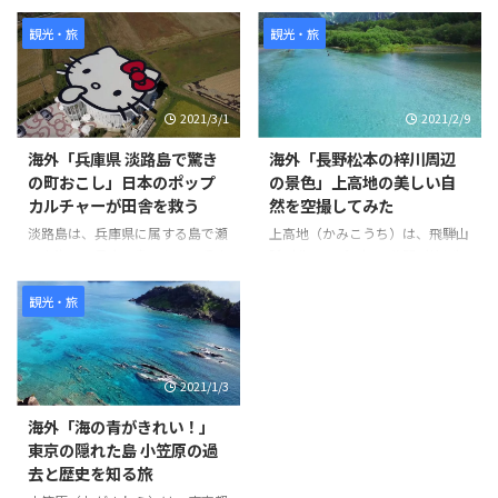
h?v=oXvKV3g77Yk 世界の反応
ージカルを見に来た際にこの場所
を発見し、夕陽が美しくなる時間
観光・旅
観光・旅
帯に撮影を始めました。 ビデオ
の中ではJR大井町駅東口から始
まり、キャッツシアターやお洒落
2021/3/1
2021/2/9
な飲食店街、住宅地、商店街など
を通り抜けています。 また、途
海外「兵庫県 淡路島で驚き
海外「長野松本の梓川周辺
中で可愛らしい猫も登場します。
の町おこし」日本のポップ
の景色」上高地の美しい自
ビデオの最後にはJR大井町西口
カルチャーが田舎を救う
然を空撮してみた
に到着しています。 このビデオ
を通じて、大井町の様々な場所や
淡路島は、兵庫県に属する島で瀬
上高地（かみこうち）は、飛騨山
風景を楽しむことができます。
戸内海では最大の島である。兵庫
脈（北アルプス）の谷間（梓川）
世界の反応
県明石市にかかる世界最長のつり
にある、長野県松本市の大正池か
橋「明石海峡大橋」を車やバスを
ら横尾までの前後約10km、幅最
観光・旅
使って渡る。そこには畑がある素
大約1kmの平野で、噴火活動によ
朴な風景に、突如ハローキティー
ってせき止められ池など観光名所
ショーボックスが出現するのだ。
として知られる。 また河童橋が
2021/1/3
ハローキティーショーボックス
有名で、1,500ｍの高度でこれほ
は、ショーを見ながら食事を楽し
ど広い、平坦な土地は、日本でも
海外「海の青がきれい！」
むことができる空間で、ここでは
珍しい。 そんな「上高地」の様
東京の隠れた島 小笠原の過
ビーガン料理が頂ける。他にもこ
子を見てみましょう。 引用元：
去と歴史を知る旅
こ淡路島には、人気キャラクター
https://www.youtube.com/watc