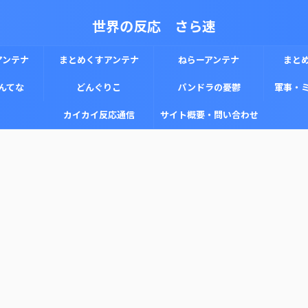
世界の反応 さら速
アンテナ
まとめくすアンテナ
ねらーアンテナ
まと
んてな
どんぐりこ
パンドラの憂鬱
軍事・
カイカイ反応通信
サイト概要・問い合わせ