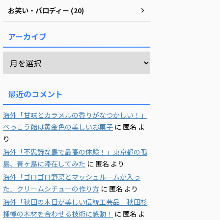
お笑い・パロディー (20)
アーカイブ
最近のコメント
海外「甘味とカラメルの香りがなつかしい！」
べっこう飴は黄金色の美しいお菓子
に
匿名
よ
り
海外「不思議な島で最高の体験！」東京都の孤
島、青ヶ島に滞在してみた
に
匿名
より
海外「ゴロゴロ野菜とマッシュルームが入っ
た」クリームシチューの作り方
に
匿名
より
海外「秋田の木目が美しい伝統工芸品」秋田杉
桶樽の木材を合わせる技術に感動！
に
匿名
よ