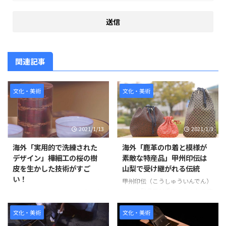
関連記事
文化・美術
文化・美術
2021/1/13
2021/1/3
海外「実用的で洗練された
海外「鹿革の巾着と模様が
デザイン」樺細工の桜の樹
素敵な特産品」甲州印伝は
皮を生かした技術がすご
山梨で受け継がれる伝統
い！
甲州印伝（こうしゅういんでん）
は、山梨県甲州氏市で作られる鹿
樺細工(かばざいく)は、日本の木
革に漆で模様を付けたもので、印
工工芸品のひとつで、秋田県北
度（インド）より伝来した装飾品
部、仙北市で18世紀後半に下級
文化・美術
文化・美術
をのちに、国内で作られた際に印
武士の副業として始まった。 樺