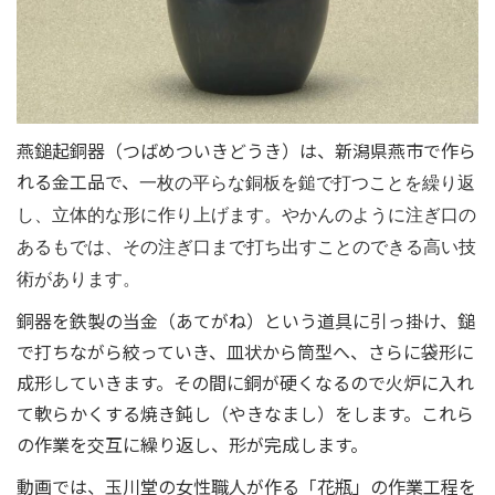
燕鎚起銅器（つばめついきどうき）は、新潟県燕市で作ら
れる金工品で、
一枚の平らな銅板を鎚で打つことを繰り返
し、立体的な形に作り上げます。やかんのように注ぎ口の
あるもでは、その注ぎ口まで打ち出すことのできる高い技
術があります。
銅器を鉄製の当金（あてがね）という道具に引っ掛け、鎚
で打ちながら絞っていき、皿状から筒型へ、さらに袋形に
成形していきます。その間に銅が硬くなるので火炉に入れ
て軟らかくする焼き鈍し（やきなまし）をします。これら
の作業を交互に繰り返し、形が完成します。
動画では、玉川堂の女性職人が作る「花瓶」の作業工程を