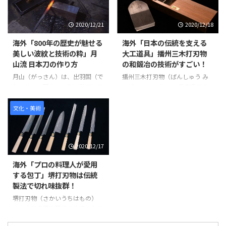
度伝来を略して「印伝」と呼ばれ
細工は山桜の樹皮を利用し、木地
ています。 印伝は、袋物として
の表面に張ったり、積層状に貼重
2020/12/21
2020/12/18
江戸時代には各地で作られ、当時
ねた樹皮を彫刻したものを使う独
から庶民の間で親しまれていまし
特の技法を用いる。 山桜の樹皮
海外「800年の歴史が魅せる
海外「日本の伝統を支える
たが、今製法が伝わっているのは
特有の渋みは実用的で使いやす
美しい波紋と技術の粋」月
大工道具」播州三木打刃物
「甲州印伝」のみです。鹿皮に燻
い。 そんな「樺細工」の様子を
山流 日本刀の作り方
の和鍛冶の技術がすごい！
（ふすべ）、浸染（しんぜん）、
見てみましょう。 引用元：
捺染（なっせん）、漆置きなどの
https://www.youtube.com/watc
月山（がっさん）は、出羽国（で
播州三木打刃物（ばんしゅう み
加工を施したものは、手触りがよ
h?v=qXe09V52muo 世界の反応
わのくに、現在の山形・秋田）で
き うちはもの）は、兵庫県三木
く丈夫で、信玄袋や巾着袋、ハン
いつも通り、日本の”ものつく
作られた日本刀の刀工のひとつ
市で作られる金工品のひとつで、
ドバックなど、山梨特産品として
り”はいちばんだね。 コメントが
で、その一派を月山流（がっさん
鍛造（たんぞう）などの技法を用
文化・美術
今でも様々な商品が作られていま
かっこいいね。普通に使って ...
りゅう）と呼ぶ。特に江戸時代か
いて作る打刃物の中でも三木は、
...
ら室町時代に、月山の銘を刻んだ
古くから日本の刃物の一大産地と
刀剣は実用性の高さと綾杉肌（あ
して知られています。 安土桃山
2020/12/17
やすぎはだ）の美しさの両面から
時代、三木城が秀吉により落城、
全国的に広まった。 しかしその
三木の町は壊滅状態になりまし
海外「プロの料理人が愛用
後、時の流れとともに一度は途絶
た。その後、秀吉が、町の復興を
する包丁」堺打刃物は伝統
えることとなる。幕末になると、
したところ、神社、仏閣、家屋の
製法で切れ味抜群！
一門の弥八郎貞吉（やはちろう
再建のため、大工職人が各地より
さだきち）は大阪に移住。以来、
集まり、その後、三木の大工道具
堺打刃物（さかいうちはもの）
月山家は関西を拠点に作刀（さく
の発展へとつながったのです。 今
は、大阪府堺市周辺で生産される
とう）活動を行う。 800年の伝統
でも多種多様な刃物が作られ、小
包丁や鋏（はさみ）などの刃物の