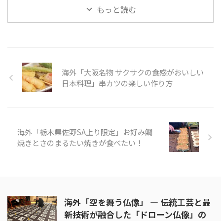
を受継ぐ月山は、現在、日本刀鍛
刀、のみ、カンナなどの日用品か
ことで、地金（軟らかい鉄）と刃
もっと読む
錬道場にて、当代・月山貞利（ ...
ら工具まで、その伝統技術・技法
金（鋼、はがね）の2種類の材料
...
を使って作ります。現在の料理包
丁は、丈夫さと切れ味の良さから
プロの料理人のほとんどが使用し
ています。 また堺打刃物は鍛
冶、刃付、柄づくりなど分業によ
海外「大阪名物 サクサクの食感がおいしい
る、伝統的な製法によって生産さ
れています。 日本刀や鉄砲、後
日本料理」串カツの楽しい作り方
のタバコ包丁の製造で品質の高さ
から江戸幕府の専売品となるタバ
コ包丁の製造などを通して発展し
ていきました。 そんな「堺打刃
海外「栃木県佐野SA上り限定」お好み鯛
物」の様子を見てみましょう。
引用 ...
焼きとさのまるたい焼きが食べたい！
海外「空を舞う仏像」 ― 伝統工芸と最
新技術が融合した「ドローン仏像」の