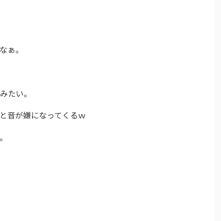
なぁ。
みたい。
と音が嫌になってくるｗ
。