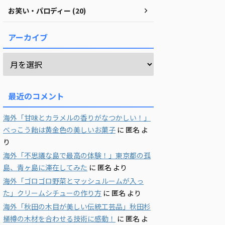
お笑い・パロディー (20)
アーカイブ
最近のコメント
海外「甘味とカラメルの香りがなつかしい！」
べっこう飴は黄金色の美しいお菓子
に
匿名
よ
り
海外「不思議な島で最高の体験！」東京都の孤
島、青ヶ島に滞在してみた
に
匿名
より
海外「ゴロゴロ野菜とマッシュルームが入っ
た」クリームシチューの作り方
に
匿名
より
海外「秋田の木目が美しい伝統工芸品」秋田杉
桶樽の木材を合わせる技術に感動！
に
匿名
よ