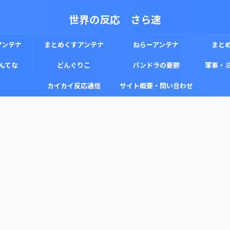
世界の反応 さら速
アンテナ
まとめくすアンテナ
ねらーアンテナ
まと
んてな
どんぐりこ
パンドラの憂鬱
軍事・
カイカイ反応通信
サイト概要・問い合わせ