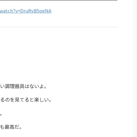
/watch?v=DruRvB5peNA
い調理器具はないよ。
るのを見てると楽しい。
。
も最高だ。