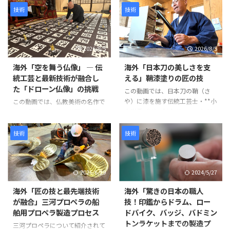
技術
技術
2026/8/5
2026/8/5
海外「空を舞う仏像」 ― 伝
海外「日本刀の美しさを支
統工芸と最新技術が融合し
える」鞘漆塗りの匠の技
た「ドローン仏像」の挑戦
この動画では、日本刀の鞘（さ
や）に漆を施す伝統工芸士・**小
この動画では、仏教美術の名作で
山光秀（Mitsuhide Koyama）**
ある「阿弥陀二十五菩薩来迎図」
氏の仕事が紹介されています。日
を現代のテクノロジーで再現す
本刀の鞘は単なる収納具ではな
る、革新的なプロジェクトが紹介
技術
技術
く、刀身を守る重要な役割を担っ
されています。 阿弥陀如来と25
ています。熟練の職人が幾度も塗
体の菩薩が極楽浄土から人々を迎
装と研磨を繰り返し、美しさと耐
えに来る情景を、空中を舞うドロ
2026/6/29
2024/5/27
久性を兼ね備えた鞘を完成させて
ーン仏像によって表現するとい
いきます。 製造工程は以下のよ
う、伝統文化と最新技術を融合さ
海外「匠の技と最先端技術
海外「驚きの日本の職人
うに進みます。 まず、2枚の木材
せた試みです。 制作には、約
が融合」三河プロペラの船
技！印鑑からドラム、ロー
を貼り合わせて作られた鞘の継ぎ
1,500年にわたり受け継がれてき
舶用プロペラ製造プロセス
ドバイク、バッジ、バドミン
目を補強します。継ぎ目に和紙を
た仏像彫刻の技術と、3Dスキャ
トンラケットまでの製造プ
米糊で貼り付けることで、割れや
ン・3Dプリントなどの現代技術
三河プロペラについて紹介されて