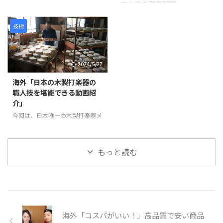
ロセスを徹底解説」
剥離を防ぎ、長期間使用できる強
が活用されています。 仏像制作
います。この会社は愛知県蒲郡市
度を確保します。 次に、砥の粉
の工程 まず、仏師による木彫り
に拠点を置き、1929年に設立さ
この動画は、日本の職人技が集結
（とのこ）と漆 ...
の原型制作から始まります。 仏
れて以来、90年以上にわたり船
した驚きの製造プロセスを紹介し
技術
師は木材から仏像を一体ずつ丁寧
舶用プロペラを製造しています。
ています。 岩井プレス株式会社
...
製造プロセスは以下のように進み
から始まり、金属プレス加工で印
ます。最初に砂型に砂を詰め、余
鑑を作る様子、星野楽器株式会社
2024/5/27
分なガスを抜いて準備します。そ
のTAMAドラム製造プロセス、パ
の後、砂型を反転させて次の工程
ナソニック サイクルテック株式
海外「日本の木製打楽器の
に備えます。 次に、インゴット
会社のオーダーメイドロードバイ
職人技を堪能できる動画紹
と呼ばれる金属塊を溶解炉に入れ
ク製造、アミタ エムシーエフ株
介」
て溶かします。溶解中には不純物
式会社のProcessXバッジ製造、そ
を除去し、温度を適切に管理しま
今回は、日本唯一の木製打楽器メ
してコンポジットテクノ株式会社
す。溶けた金属は砂型に注がれ、
ーカーであるNogami
のバドミントンラケット製造ま
プロペラの基盤部分が形成されま
Woodworking Co., Ltd.の職人技
で、各社の工程や技術を紹介して
す。 金属が冷えて固まった後、砂
をご紹介します。この動画では、
います。 注目すべきは、職人たち
もっと読む
型から鋳造物を取り出しま ...
タンバリンや他の打楽器の製造プ
の手仕事や精密な機械加工が、製
ロセスを見ることができます。
品の品質と美しさを生み出す過程
最初に、木製の縁がどのように加
です。 製品が完成す ...
工され、ジングルが取り付けられ
ているかが示されます。縁の切り
出し、穴あけ、ジングルの取り付
海外「コスパがいい！」高品質で安い商品
けなど、細部にわたる丹念な作業