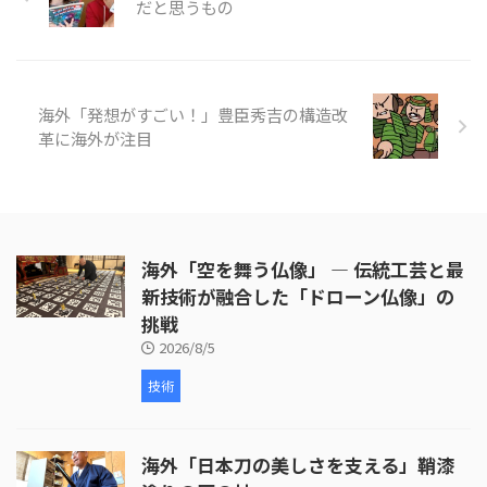
が行われています。 次に、皮革の
だと思うもの
取り付けが行われます。ここで
は、牛革が使われ、職人が丁寧に
枠を伸ばしていく様子が映し出さ
れます。皮革の取り付けには熟練
海外「発想がすごい！」豊臣秀吉の構造改
した技術が必要 ...
革に海外が注目
海外「空を舞う仏像」 ― 伝統工芸と最
新技術が融合した「ドローン仏像」の
挑戦
2026/8/5
技術
海外「日本刀の美しさを支える」鞘漆