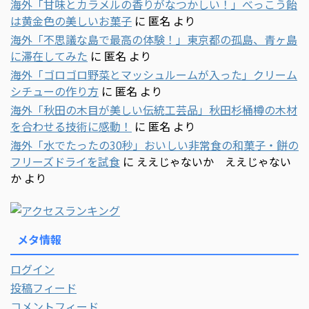
海外「甘味とカラメルの香りがなつかしい！」べっこう飴
は黄金色の美しいお菓子
に
匿名
より
海外「不思議な島で最高の体験！」東京都の孤島、青ヶ島
に滞在してみた
に
匿名
より
海外「ゴロゴロ野菜とマッシュルームが入った」クリーム
シチューの作り方
に
匿名
より
海外「秋田の木目が美しい伝統工芸品」秋田杉桶樽の木材
を合わせる技術に感動！
に
匿名
より
海外「水でたったの30秒」おいしい非常食の和菓子・餅の
フリーズドライを試食
に
ええじゃないか ええじゃない
か
より
メタ情報
ログイン
投稿フィード
コメントフィード