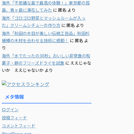
海外「不思議な島で最高の体験！」東京都の孤
島、青ヶ島に滞在してみた
に
匿名
より
海外「ゴロゴロ野菜とマッシュルームが入っ
た」クリームシチューの作り方
に
匿名
より
海外「秋田の木目が美しい伝統工芸品」秋田杉
桶樽の木材を合わせる技術に感動！
に
匿名
よ
り
海外「水でたったの30秒」おいしい非常食の和
菓子・餅のフリーズドライを試食
に
ええじゃな
いか ええじゃないか
より
メタ情報
ログイン
投稿フィード
コメントフィード
WordPress.org