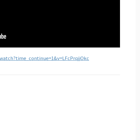
watch?time_continue=1&v=LFcPrqjjOkc