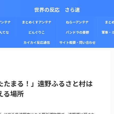
世界の反応 さら速
アンテナ
まとめくすアンテナ
ねらーアンテナ
まと
んてな
どんぐりこ
パンドラの憂鬱
軍事・
カイカイ反応通信
サイト概要・問い合わせ
たたまる！」遠野ふるさと村は
える場所