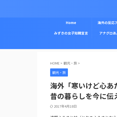
Home
海外の反応
みずきの女子知韓宣言
アナグロあ
HOME
>
観光・旅
>
観光・旅
海外「寒いけど心あ
昔の暮らしを今に伝
2017年4月18日