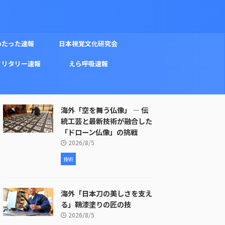
めたった速報
日本視覚文化研究会
ミリタリー速報
えら呼吸速報
海外「空を舞う仏像」 ― 伝
統工芸と最新技術が融合した
「ドローン仏像」の挑戦
2026/8/5
技術
海外「日本刀の美しさを支え
る」鞘漆塗りの匠の技
2026/8/5