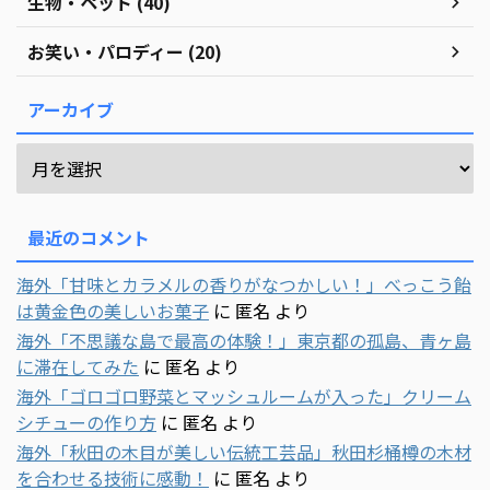
生物・ペット (40)
お笑い・パロディー (20)
アーカイブ
最近のコメント
海外「甘味とカラメルの香りがなつかしい！」べっこう飴
は黄金色の美しいお菓子
に
匿名
より
海外「不思議な島で最高の体験！」東京都の孤島、青ヶ島
に滞在してみた
に
匿名
より
海外「ゴロゴロ野菜とマッシュルームが入った」クリーム
シチューの作り方
に
匿名
より
海外「秋田の木目が美しい伝統工芸品」秋田杉桶樽の木材
を合わせる技術に感動！
に
匿名
より