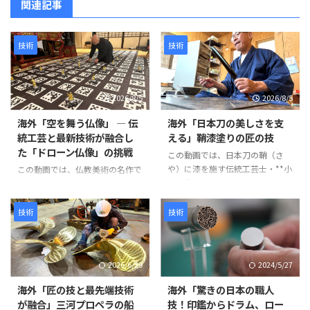
関連記事
技術
技術
2026/8/5
2026/8/5
海外「空を舞う仏像」 ― 伝
海外「日本刀の美しさを支
統工芸と最新技術が融合し
える」鞘漆塗りの匠の技
た「ドローン仏像」の挑戦
この動画では、日本刀の鞘（さ
や）に漆を施す伝統工芸士・**小
この動画では、仏教美術の名作で
山光秀（Mitsuhide Koyama）**
ある「阿弥陀二十五菩薩来迎図」
氏の仕事が紹介されています。日
を現代のテクノロジーで再現す
本刀の鞘は単なる収納具ではな
る、革新的なプロジェクトが紹介
技術
技術
く、刀身を守る重要な役割を担っ
されています。 阿弥陀如来と25
ています。熟練の職人が幾度も塗
体の菩薩が極楽浄土から人々を迎
装と研磨を繰り返し、美しさと耐
えに来る情景を、空中を舞うドロ
2026/6/29
2024/5/27
久性を兼ね備えた鞘を完成させて
ーン仏像によって表現するとい
いきます。 製造工程は以下のよ
う、伝統文化と最新技術を融合さ
海外「匠の技と最先端技術
海外「驚きの日本の職人
うに進みます。 まず、2枚の木材
せた試みです。 制作には、約
が融合」三河プロペラの船
技！印鑑からドラム、ロー
を貼り合わせて作られた鞘の継ぎ
1,500年にわたり受け継がれてき