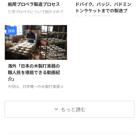
舶用プロペラ製造プロセス
ドバイク、バッジ、バドミン
目を補強します。継ぎ目に和紙を
た仏像彫刻の技術と、3Dスキャ
トンラケットまでの製造プ
米糊で貼り付けることで、割れや
ン・3Dプリントなどの現代技術
三河プロペラについて紹介されて
ロセスを徹底解説」
剥離を防ぎ、長期間使用できる強
が活用されています。 仏像制作
います。この会社は愛知県蒲郡市
度を確保します。 次に、砥の粉
の工程 まず、仏師による木彫り
に拠点を置き、1929年に設立さ
この動画は、日本の職人技が集結
（とのこ）と漆 ...
の原型制作から始まります。 仏
れて以来、90年以上にわたり船
した驚きの製造プロセスを紹介し
技術
師は木材から仏像を一体ずつ丁寧
舶用プロペラを製造しています。
ています。 岩井プレス株式会社
...
製造プロセスは以下のように進み
から始まり、金属プレス加工で印
ます。最初に砂型に砂を詰め、余
鑑を作る様子、星野楽器株式会社
2024/5/27
分なガスを抜いて準備します。そ
のTAMAドラム製造プロセス、パ
の後、砂型を反転させて次の工程
ナソニック サイクルテック株式
海外「日本の木製打楽器の
に備えます。 次に、インゴット
会社のオーダーメイドロードバイ
職人技を堪能できる動画紹
と呼ばれる金属塊を溶解炉に入れ
ク製造、アミタ エムシーエフ株
介」
て溶かします。溶解中には不純物
式会社のProcessXバッジ製造、そ
を除去し、温度を適切に管理しま
今回は、日本唯一の木製打楽器メ
してコンポジットテクノ株式会社
す。溶けた金属は砂型に注がれ、
ーカーであるNogami
のバドミントンラケット製造ま
プロペラの基盤部分が形成されま
Woodworking Co., Ltd.の職人技
で、各社の工程や技術を紹介して
す。 金属が冷えて固まった後、砂
をご紹介します。この動画では、
います。 注目すべきは、職人たち
もっと読む
型から鋳造物を取り出しま ...
タンバリンや他の打楽器の製造プ
の手仕事や精密な機械加工が、製
ロセスを見ることができます。
品の品質と美しさを生み出す過程
最初に、木製の縁がどのように加
です。 製品が完成す ...
工され、ジングルが取り付けられ
ているかが示されます。縁の切り