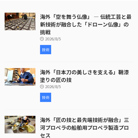
出し、穴あけ、ジングルの取り付
けなど、細部にわたる丹念な作業
海外「空を舞う仏像」 ― 伝統工芸と最
が行われています。 次に、皮革の
取り付けが行われます。ここで
新技術が融合した「ドローン仏像」の
は、牛革が使われ、職人が丁寧に
挑戦
枠を伸ばしていく様子が映し出さ
2026/8/5
れます。皮革の取り付けには熟練
した技術が必要 ...
技術
海外「日本刀の美しさを支える」鞘漆
塗りの匠の技
2026/8/5
技術
海外「匠の技と最先端技術が融合」三
河プロペラの船舶用プロペラ製造プロ
セス