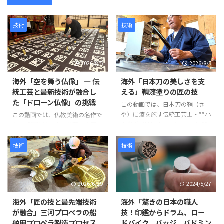
技術
技術
2026/8/5
2026/8/5
海外「空を舞う仏像」 ― 伝
海外「日本刀の美しさを支
統工芸と最新技術が融合し
える」鞘漆塗りの匠の技
た「ドローン仏像」の挑戦
この動画では、日本刀の鞘（さ
や）に漆を施す伝統工芸士・**小
この動画では、仏教美術の名作で
山光秀（Mitsuhide Koyama）**
ある「阿弥陀二十五菩薩来迎図」
氏の仕事が紹介されています。日
を現代のテクノロジーで再現す
本刀の鞘は単なる収納具ではな
る、革新的なプロジェクトが紹介
技術
技術
く、刀身を守る重要な役割を担っ
されています。 阿弥陀如来と25
ています。熟練の職人が幾度も塗
体の菩薩が極楽浄土から人々を迎
装と研磨を繰り返し、美しさと耐
えに来る情景を、空中を舞うドロ
2026/6/29
2024/5/27
久性を兼ね備えた鞘を完成させて
ーン仏像によって表現するとい
いきます。 製造工程は以下のよ
う、伝統文化と最新技術を融合さ
海外「匠の技と最先端技術
海外「驚きの日本の職人
うに進みます。 まず、2枚の木材
せた試みです。 制作には、約
が融合」三河プロペラの船
技！印鑑からドラム、ロー
を貼り合わせて作られた鞘の継ぎ
1,500年にわたり受け継がれてき
舶用プロペラ製造プロセス
ドバイク、バッジ、バドミン