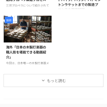
目を補強します。継ぎ目に和紙を
た仏像彫刻の技術と、3Dスキャ
トンラケットまでの製造プ
米糊で貼り付けることで、割れや
ン・3Dプリントなどの現代技術
三河プロペラについて紹介されて
ロセスを徹底解説」
剥離を防ぎ、長期間使用できる強
が活用されています。 仏像制作
います。この会社は愛知県蒲郡市
度を確保します。 次に、砥の粉
の工程 まず、仏師による木彫り
に拠点を置き、1929年に設立さ
この動画は、日本の職人技が集結
（とのこ）と漆 ...
の原型制作から始まります。 仏
れて以来、90年以上にわたり船
した驚きの製造プロセスを紹介し
技術
師は木材から仏像を一体ずつ丁寧
舶用プロペラを製造しています。
ています。 岩井プレス株式会社
...
製造プロセスは以下のように進み
から始まり、金属プレス加工で印
ます。最初に砂型に砂を詰め、余
鑑を作る様子、星野楽器株式会社
2024/5/27
分なガスを抜いて準備します。そ
のTAMAドラム製造プロセス、パ
の後、砂型を反転させて次の工程
ナソニック サイクルテック株式
海外「日本の木製打楽器の
に備えます。 次に、インゴット
会社のオーダーメイドロードバイ
職人技を堪能できる動画紹
と呼ばれる金属塊を溶解炉に入れ
ク製造、アミタ エムシーエフ株
介」
て溶かします。溶解中には不純物
式会社のProcessXバッジ製造、そ
を除去し、温度を適切に管理しま
今回は、日本唯一の木製打楽器メ
してコンポジットテクノ株式会社
す。溶けた金属は砂型に注がれ、
ーカーであるNogami
のバドミントンラケット製造ま
プロペラの基盤部分が形成されま
Woodworking Co., Ltd.の職人技
で、各社の工程や技術を紹介して
す。 金属が冷えて固まった後、砂
をご紹介します。この動画では、
います。 注目すべきは、職人たち
もっと読む
型から鋳造物を取り出しま ...
タンバリンや他の打楽器の製造プ
の手仕事や精密な機械加工が、製
ロセスを見ることができます。
品の品質と美しさを生み出す過程
最初に、木製の縁がどのように加
です。 製品が完成す ...
工され、ジングルが取り付けられ
ているかが示されます。縁の切り
出し、穴あけ、ジングルの取り付