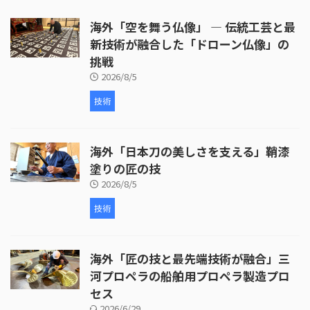
けなど、細部にわたる丹念な作業
海外「空を舞う仏像」 ― 伝統工芸と最
が行われています。 次に、皮革の
取り付けが行われます。ここで
新技術が融合した「ドローン仏像」の
は、牛革が使われ、職人が丁寧に
挑戦
枠を伸ばしていく様子が映し出さ
2026/8/5
れます。皮革の取り付けには熟練
した技術が必要 ...
技術
海外「日本刀の美しさを支える」鞘漆
塗りの匠の技
2026/8/5
技術
海外「匠の技と最先端技術が融合」三
河プロペラの船舶用プロペラ製造プロ
セス
2026/6/29