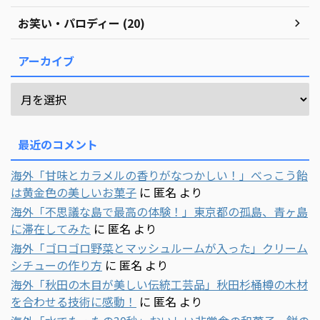
お笑い・パロディー (20)
アーカイブ
最近のコメント
海外「甘味とカラメルの香りがなつかしい！」べっこう飴
は黄金色の美しいお菓子
に
匿名
より
海外「不思議な島で最高の体験！」東京都の孤島、青ヶ島
に滞在してみた
に
匿名
より
海外「ゴロゴロ野菜とマッシュルームが入った」クリーム
シチューの作り方
に
匿名
より
海外「秋田の木目が美しい伝統工芸品」秋田杉桶樽の木材
を合わせる技術に感動！
に
匿名
より