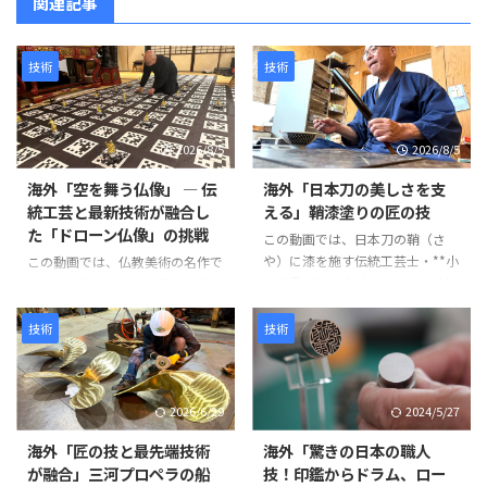
関連記事
技術
技術
2026/8/5
2026/8/5
海外「空を舞う仏像」 ― 伝
海外「日本刀の美しさを支
統工芸と最新技術が融合し
える」鞘漆塗りの匠の技
た「ドローン仏像」の挑戦
この動画では、日本刀の鞘（さ
や）に漆を施す伝統工芸士・**小
この動画では、仏教美術の名作で
山光秀（Mitsuhide Koyama）**
ある「阿弥陀二十五菩薩来迎図」
氏の仕事が紹介されています。日
を現代のテクノロジーで再現す
本刀の鞘は単なる収納具ではな
る、革新的なプロジェクトが紹介
技術
技術
く、刀身を守る重要な役割を担っ
されています。 阿弥陀如来と25
ています。熟練の職人が幾度も塗
体の菩薩が極楽浄土から人々を迎
装と研磨を繰り返し、美しさと耐
えに来る情景を、空中を舞うドロ
2026/6/29
2024/5/27
久性を兼ね備えた鞘を完成させて
ーン仏像によって表現するとい
いきます。 製造工程は以下のよ
う、伝統文化と最新技術を融合さ
海外「匠の技と最先端技術
海外「驚きの日本の職人
うに進みます。 まず、2枚の木材
せた試みです。 制作には、約
が融合」三河プロペラの船
技！印鑑からドラム、ロー
を貼り合わせて作られた鞘の継ぎ
1,500年にわたり受け継がれてき