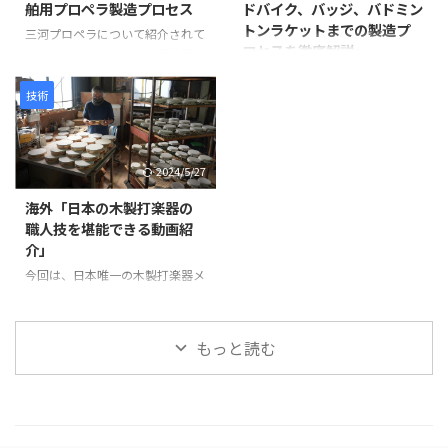
舶用プロペラ製造プロセス
ドバイク、バッジ、バドミン
目を補強します。継ぎ目に和紙を
た仏像彫刻の技術と、3Dスキャ
トンラケットまでの製造プ
米糊で貼り付けることで、割れや
ン・3Dプリントなどの現代技術
三河プロペラについて紹介されて
ロセスを徹底解説」
剥離を防ぎ、長期間使用できる強
が活用されています。 仏像制作
います。この会社は愛知県蒲郡市
度を確保します。 次に、砥の粉
の工程 まず、仏師による木彫り
に拠点を置き、1929年に設立さ
この動画は、日本の職人技が集結
（とのこ）と漆 ...
の原型制作から始まります。 仏
れて以来、90年以上にわたり船
した驚きの製造プロセスを紹介し
技術
師は木材から仏像を一体ずつ丁寧
舶用プロペラを製造しています。
ています。 岩井プレス株式会社
...
製造プロセスは以下のように進み
から始まり、金属プレス加工で印
ます。最初に砂型に砂を詰め、余
鑑を作る様子、星野楽器株式会社
2024/5/27
分なガスを抜いて準備します。そ
のTAMAドラム製造プロセス、パ
の後、砂型を反転させて次の工程
ナソニック サイクルテック株式
海外「日本の木製打楽器の
に備えます。 次に、インゴット
会社のオーダーメイドロードバイ
職人技を堪能できる動画紹
と呼ばれる金属塊を溶解炉に入れ
ク製造、アミタ エムシーエフ株
介」
て溶かします。溶解中には不純物
式会社のProcessXバッジ製造、そ
を除去し、温度を適切に管理しま
今回は、日本唯一の木製打楽器メ
してコンポジットテクノ株式会社
す。溶けた金属は砂型に注がれ、
ーカーであるNogami
のバドミントンラケット製造ま
プロペラの基盤部分が形成されま
Woodworking Co., Ltd.の職人技
で、各社の工程や技術を紹介して
す。 金属が冷えて固まった後、砂
をご紹介します。この動画では、
います。 注目すべきは、職人たち
もっと読む
型から鋳造物を取り出しま ...
タンバリンや他の打楽器の製造プ
の手仕事や精密な機械加工が、製
ロセスを見ることができます。
品の品質と美しさを生み出す過程
最初に、木製の縁がどのように加
です。 製品が完成す ...
工され、ジングルが取り付けられ
ているかが示されます。縁の切り