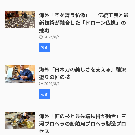
出し、穴あけ、ジングルの取り付
けなど、細部にわたる丹念な作業
海外「空を舞う仏像」 ― 伝統工芸と最
が行われています。 次に、皮革の
取り付けが行われます。ここで
新技術が融合した「ドローン仏像」の
は、牛革が使われ、職人が丁寧に
挑戦
枠を伸ばしていく様子が映し出さ
2026/8/5
れます。皮革の取り付けには熟練
した技術が必要 ...
技術
海外「日本刀の美しさを支える」鞘漆
塗りの匠の技
2026/8/5
技術
海外「匠の技と最先端技術が融合」三
河プロペラの船舶用プロペラ製造プロ
セス