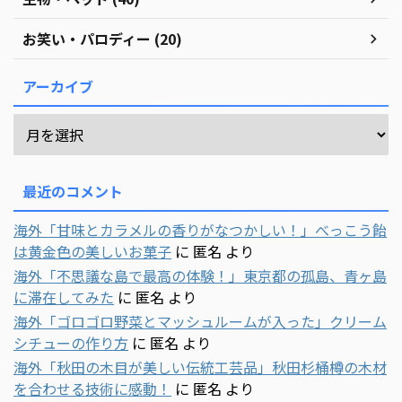
お笑い・パロディー (20)
アーカイブ
最近のコメント
海外「甘味とカラメルの香りがなつかしい！」べっこう飴
は黄金色の美しいお菓子
に
匿名
より
海外「不思議な島で最高の体験！」東京都の孤島、青ヶ島
に滞在してみた
に
匿名
より
海外「ゴロゴロ野菜とマッシュルームが入った」クリーム
シチューの作り方
に
匿名
より
海外「秋田の木目が美しい伝統工芸品」秋田杉桶樽の木材
を合わせる技術に感動！
に
匿名
より