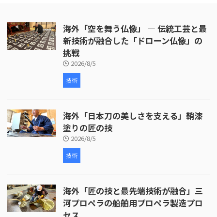
出し、穴あけ、ジングルの取り付
けなど、細部にわたる丹念な作業
海外「空を舞う仏像」 ― 伝統工芸と最
が行われています。 次に、皮革の
取り付けが行われます。ここで
新技術が融合した「ドローン仏像」の
は、牛革が使われ、職人が丁寧に
挑戦
枠を伸ばしていく様子が映し出さ
2026/8/5
れます。皮革の取り付けには熟練
した技術が必要 ...
技術
海外「日本刀の美しさを支える」鞘漆
塗りの匠の技
2026/8/5
技術
海外「匠の技と最先端技術が融合」三
河プロペラの船舶用プロペラ製造プロ
セス