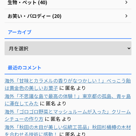
生物・ペット (40)
お笑い・パロディー (20)
アーカイブ
最近のコメント
海外「甘味とカラメルの香りがなつかしい！」べっこう飴
は黄金色の美しいお菓子
に
匿名
より
海外「不思議な島で最高の体験！」東京都の孤島、青ヶ島
に滞在してみた
に
匿名
より
海外「ゴロゴロ野菜とマッシュルームが入った」クリーム
シチューの作り方
に
匿名
より
海外「秋田の木目が美しい伝統工芸品」秋田杉桶樽の木材
を合わせる技術に感動！
に
匿名
より