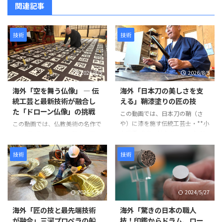
関連記事
技術
技術
2026/8/5
2026/8/5
海外「空を舞う仏像」 ― 伝
海外「日本刀の美しさを支
統工芸と最新技術が融合し
える」鞘漆塗りの匠の技
た「ドローン仏像」の挑戦
この動画では、日本刀の鞘（さ
や）に漆を施す伝統工芸士・**小
この動画では、仏教美術の名作で
山光秀（Mitsuhide Koyama）**
ある「阿弥陀二十五菩薩来迎図」
氏の仕事が紹介されています。日
を現代のテクノロジーで再現す
本刀の鞘は単なる収納具ではな
る、革新的なプロジェクトが紹介
技術
技術
く、刀身を守る重要な役割を担っ
されています。 阿弥陀如来と25
ています。熟練の職人が幾度も塗
体の菩薩が極楽浄土から人々を迎
装と研磨を繰り返し、美しさと耐
えに来る情景を、空中を舞うドロ
2026/6/29
2024/5/27
久性を兼ね備えた鞘を完成させて
ーン仏像によって表現するとい
いきます。 製造工程は以下のよ
う、伝統文化と最新技術を融合さ
海外「匠の技と最先端技術
海外「驚きの日本の職人
うに進みます。 まず、2枚の木材
せた試みです。 制作には、約
が融合」三河プロペラの船
技！印鑑からドラム、ロー