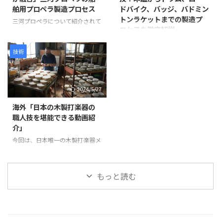
を貼り合わせて作られた鞘の継ぎ
1,500年にわたり受け継がれてき
舶用プロペラ製造プロセス
ドバイク、バッジ、バドミン
目を補強します。継ぎ目に和紙を
た仏像彫刻の技術と、3Dスキャ
トンラケットまでの製造プ
米糊で貼り付けることで、割れや
ン・3Dプリントなどの現代技術
三河プロペラについて紹介されて
ロセスを徹底解説」
剥離を防ぎ、長期間使用できる強
が活用されています。 仏像制作
います。この会社は愛知県蒲郡市
度を確保します。 次に、砥の粉
の工程 まず、仏師による木彫り
に拠点を置き、1929年に設立さ
この動画は、日本の職人技が集結
（とのこ）と漆 ...
の原型制作から始まります。 仏
れて以来、90年以上にわたり船
した驚きの製造プロセスを紹介し
技術
師は木材から仏像を一体ずつ丁寧
舶用プロペラを製造しています。
ています。 岩井プレス株式会社
...
製造プロセスは以下のように進み
から始まり、金属プレス加工で印
ます。最初に砂型に砂を詰め、余
鑑を作る様子、星野楽器株式会社
2024/5/27
分なガスを抜いて準備します。そ
のTAMAドラム製造プロセス、パ
の後、砂型を反転させて次の工程
ナソニック サイクルテック株式
海外「日本の木製打楽器の
に備えます。 次に、インゴット
会社のオーダーメイドロードバイ
職人技を堪能できる動画紹
と呼ばれる金属塊を溶解炉に入れ
ク製造、アミタ エムシーエフ株
介」
て溶かします。溶解中には不純物
式会社のProcessXバッジ製造、そ
を除去し、温度を適切に管理しま
今回は、日本唯一の木製打楽器メ
してコンポジットテクノ株式会社
す。溶けた金属は砂型に注がれ、
ーカーであるNogami
のバドミントンラケット製造ま
プロペラの基盤部分が形成されま
Woodworking Co., Ltd.の職人技
で、各社の工程や技術を紹介して
す。 金属が冷えて固まった後、砂
をご紹介します。この動画では、
います。 注目すべきは、職人たち
もっと読む
型から鋳造物を取り出しま ...
タンバリンや他の打楽器の製造プ
の手仕事や精密な機械加工が、製
ロセスを見ることができます。
品の品質と美しさを生み出す過程
最初に、木製の縁がどのように加
です。 製品が完成す ...
工され、ジングルが取り付けられ
ているかが示されます。縁の切り