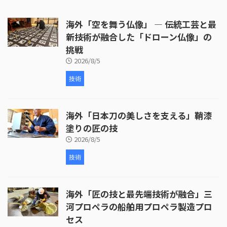
出し、穴あけ、ジングルの取り付
けなど、細部にわたる丹念な作業
海外「空を舞う仏像」 ― 伝統工芸と最
が行われています。 次に、皮革の
取り付けが行われます。ここで
新技術が融合した「ドローン仏像」の
は、牛革が使われ、職人が丁寧に
挑戦
枠を伸ばしていく様子が映し出さ
2026/8/5
れます。皮革の取り付けには熟練
した技術が必要 ...
技術
海外「日本刀の美しさを支える」鞘漆
塗りの匠の技
2026/8/5
技術
海外「匠の技と最先端技術が融合」三
河プロペラの船舶用プロペラ製造プロ
セス