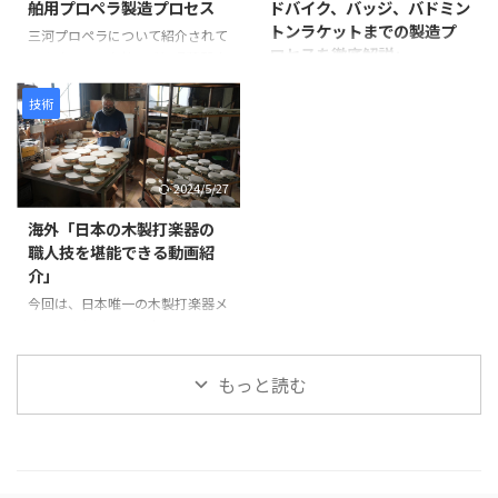
舶用プロペラ製造プロセス
ドバイク、バッジ、バドミン
目を補強します。継ぎ目に和紙を
た仏像彫刻の技術と、3Dスキャ
トンラケットまでの製造プ
米糊で貼り付けることで、割れや
ン・3Dプリントなどの現代技術
三河プロペラについて紹介されて
ロセスを徹底解説」
剥離を防ぎ、長期間使用できる強
が活用されています。 仏像制作
います。この会社は愛知県蒲郡市
度を確保します。 次に、砥の粉
の工程 まず、仏師による木彫り
に拠点を置き、1929年に設立さ
この動画は、日本の職人技が集結
（とのこ）と漆 ...
の原型制作から始まります。 仏
れて以来、90年以上にわたり船
した驚きの製造プロセスを紹介し
技術
師は木材から仏像を一体ずつ丁寧
舶用プロペラを製造しています。
ています。 岩井プレス株式会社
...
製造プロセスは以下のように進み
から始まり、金属プレス加工で印
ます。最初に砂型に砂を詰め、余
鑑を作る様子、星野楽器株式会社
2024/5/27
分なガスを抜いて準備します。そ
のTAMAドラム製造プロセス、パ
の後、砂型を反転させて次の工程
ナソニック サイクルテック株式
海外「日本の木製打楽器の
に備えます。 次に、インゴット
会社のオーダーメイドロードバイ
職人技を堪能できる動画紹
と呼ばれる金属塊を溶解炉に入れ
ク製造、アミタ エムシーエフ株
介」
て溶かします。溶解中には不純物
式会社のProcessXバッジ製造、そ
を除去し、温度を適切に管理しま
今回は、日本唯一の木製打楽器メ
してコンポジットテクノ株式会社
す。溶けた金属は砂型に注がれ、
ーカーであるNogami
のバドミントンラケット製造ま
プロペラの基盤部分が形成されま
Woodworking Co., Ltd.の職人技
で、各社の工程や技術を紹介して
す。 金属が冷えて固まった後、砂
をご紹介します。この動画では、
います。 注目すべきは、職人たち
もっと読む
型から鋳造物を取り出しま ...
タンバリンや他の打楽器の製造プ
の手仕事や精密な機械加工が、製
ロセスを見ることができます。
品の品質と美しさを生み出す過程
最初に、木製の縁がどのように加
です。 製品が完成す ...
工され、ジングルが取り付けられ
ているかが示されます。縁の切り