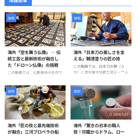
関連記事
技術
技術
2026/8/5
2026/8/5
海外「空を舞う仏像」 ― 伝
海外「日本刀の美しさを支
統工芸と最新技術が融合し
える」鞘漆塗りの匠の技
た「ドローン仏像」の挑戦
この動画では、日本刀の鞘（さ
や）に漆を施す伝統工芸士・**小
この動画では、仏教美術の名作で
山光秀（Mitsuhide Koyama）**
ある「阿弥陀二十五菩薩来迎図」
氏の仕事が紹介されています。日
を現代のテクノロジーで再現す
本刀の鞘は単なる収納具ではな
る、革新的なプロジェクトが紹介
技術
技術
く、刀身を守る重要な役割を担っ
されています。 阿弥陀如来と25
ています。熟練の職人が幾度も塗
体の菩薩が極楽浄土から人々を迎
装と研磨を繰り返し、美しさと耐
えに来る情景を、空中を舞うドロ
2026/6/29
2024/5/27
久性を兼ね備えた鞘を完成させて
ーン仏像によって表現するとい
いきます。 製造工程は以下のよ
う、伝統文化と最新技術を融合さ
海外「匠の技と最先端技術
海外「驚きの日本の職人
うに進みます。 まず、2枚の木材
せた試みです。 制作には、約
が融合」三河プロペラの船
技！印鑑からドラム、ロー
を貼り合わせて作られた鞘の継ぎ
1,500年にわたり受け継がれてき