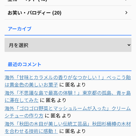
お笑い・パロディー (20)
アーカイブ
最近のコメント
海外「甘味とカラメルの香りがなつかしい！」べっこう飴
は黄金色の美しいお菓子
に
匿名
より
海外「不思議な島で最高の体験！」東京都の孤島、青ヶ島
に滞在してみた
に
匿名
より
海外「ゴロゴロ野菜とマッシュルームが入った」クリーム
シチューの作り方
に
匿名
より
海外「秋田の木目が美しい伝統工芸品」秋田杉桶樽の木材
を合わせる技術に感動！
に
匿名
より