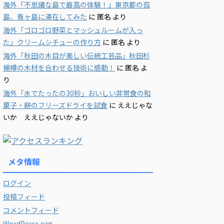
海外「不思議な島で最高の体験！」東京都の孤
島、青ヶ島に滞在してみた
に
匿名
より
海外「ゴロゴロ野菜とマッシュルームが入っ
た」クリームシチューの作り方
に
匿名
より
海外「秋田の木目が美しい伝統工芸品」秋田杉
桶樽の木材を合わせる技術に感動！
に
匿名
よ
り
海外「水でたったの30秒」おいしい非常食の和
菓子・餅のフリーズドライを試食
に
ええじゃな
いか ええじゃないか
より
メタ情報
ログイン
投稿フィード
コメントフィード
WordPress.org