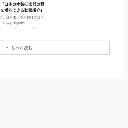
す。 まず、2枚の木材を貼り
備えます。 次に、インゴットと呼
外「日本の木製打楽器の職
せて作られた鞘の継ぎ目を補
ばれる金属塊を溶解炉に入れて溶
技を堪能できる動画紹介」
ます。継ぎ目に和紙を米糊で
かします。溶解中には不純物を除
は、日本唯一の木製打楽器メ
付けることで、割れや剥離を
去し、温度を適切に管理します。
ーであるNogami
、長期間使用できる強度を確
溶けた金属は砂型に注がれ、プロ
dworking Co., Ltd.の職人技
ます。 次に、砥の粉（との
ペラの基盤部分が形成されます。
紹介します。この動画では、
漆 ...
金属が冷えて固まった後、砂型か
バリンや他の打楽器の製造プ
ら鋳造物を取り出しま ...
スを見ることができます。 最
もっと読む
、木製の縁がどのように加工
、ジングルが取り付けられて
かが示されます。縁の切り出
穴あけ、ジングルの取り付け
、細部にわたる丹念な作業が
れています。 次に、皮革の取
けが行われます。ここでは、
が使われ、職人が丁寧に枠を
していく様子が映し出されま
皮革の取り付けには熟練した
必要 ...