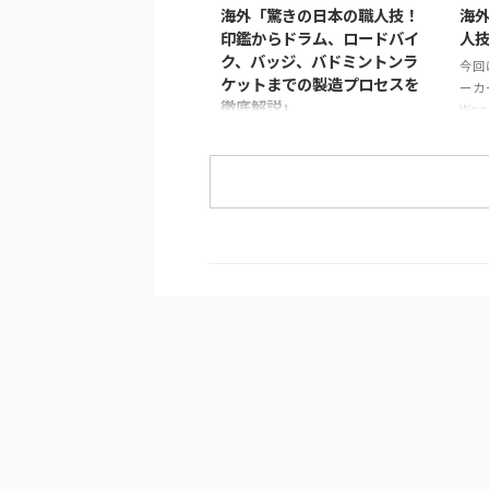
みま
試みです。 制作には、約1,500年
海外「驚きの日本の職人技！
海
合わ
にわたり受け継がれてきた仏像彫
印鑑からドラム、ロードバイ
人
強し
刻の技術と、3Dスキャン・3Dプ
ク、バッジ、バドミントンラ
今回
貼り
リントなどの現代技術が活用され
ケットまでの製造プロセスを
ーカ
防ぎ
ています。 仏像制作の工程 ま
徹底解説」
Woo
保し
ず、仏師による木彫りの原型制作
をご
この動画は、日本の職人技が集結
こ）と
から始まります。 仏師は木材から
タン
した驚きの製造プロセスを紹介し
仏像を一体ずつ丁寧 ...
ロセ
ています。 岩井プレス株式会社か
初に
ら始まり、金属プレス加工で印鑑
され
を作る様子、星野楽器株式会社の
いる
TAMAドラム製造プロセス、パナ
し、
ソニック サイクルテック株式会
など
社のオーダーメイドロードバイク
行わ
製造、アミタ エムシーエフ株式
り付
会社のProcessXバッジ製造、そし
牛革
てコンポジットテクノ株式会社の
伸ば
バドミントンラケット製造まで、
す。
各社の工程や技術を紹介していま
技術が
す。 注目すべきは、職人たちの手
仕事や精密な機械加工が、製品の
品質と美しさを生み出す過程で
す。 製品が完成す ...