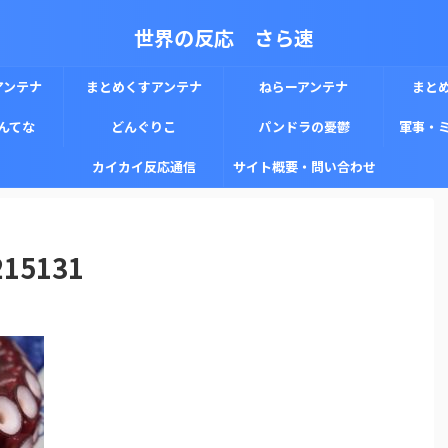
世界の反応 さら速
アンテナ
まとめくすアンテナ
ねらーアンテナ
まと
んてな
どんぐりこ
パンドラの憂鬱
軍事・
カイカイ反応通信
サイト概要・問い合わせ
215131