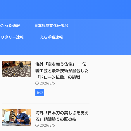
めたった速報
日本視覚文化研究会
ミリタリー速報
えら呼吸速報
海外「空を舞う仏像」 ― 伝
統工芸と最新技術が融合した
「ドローン仏像」の挑戦
2026/8/5
技術
海外「日本刀の美しさを支え
る」鞘漆塗りの匠の技
2026/8/5