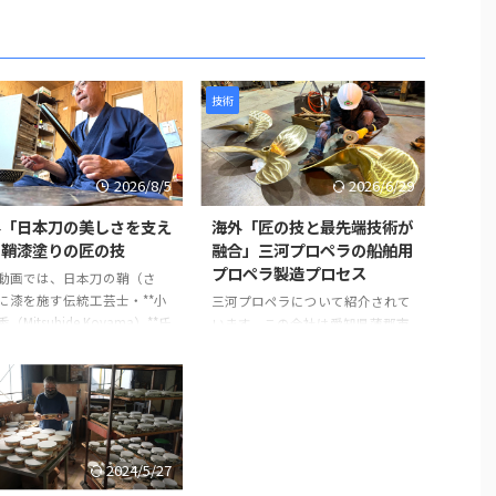
技術
2026/8/5
2026/6/29
外「日本刀の美しさを支え
海外「匠の技と最先端技術が
」鞘漆塗りの匠の技
融合」三河プロペラの船舶用
プロペラ製造プロセス
動画では、日本刀の鞘（さ
に漆を施す伝統工芸士・**小
三河プロペラについて紹介されて
（Mitsuhide Koyama）**氏
います。この会社は愛知県蒲郡市
事が紹介されています。日本
に拠点を置き、1929年に設立され
鞘は単なる収納具ではなく、
て以来、90年以上にわたり船舶用
を守る重要な役割を担ってい
プロペラを製造しています。 製造
。熟練の職人が幾度も塗装と
プロセスは以下のように進みま
を繰り返し、美しさと耐久性
す。最初に砂型に砂を詰め、余分
ね備えた鞘を完成させていき
なガスを抜いて準備します。その
2024/5/27
。 製造工程は以下のように進
後、砂型を反転させて次の工程に