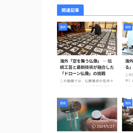
関連記事
技術
技術
2026/8/5
海外「空を舞う仏像」 ― 伝
海
統工芸と最新技術が融合した
る
「ドローン仏像」の挑戦
この
や）
この動画では、仏教美術の名作で
山光秀
ある「阿弥陀二十五菩薩来迎図」
の仕
を現代のテクノロジーで再現す
刀の
る、革新的なプロジェクトが紹介
技術
技術
刀身
されています。 阿弥陀如来と25体
ます
の菩薩が極楽浄土から人々を迎え
研磨
に来る情景を、空中を舞うドロー
を兼
ン仏像によって表現するという、
2024/5/27
ます
伝統文化と最新技術を融合させた