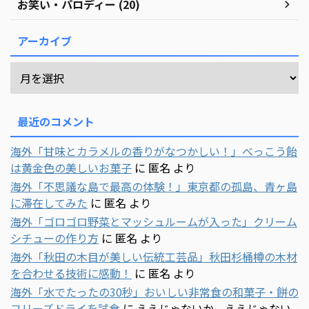
お笑い・パロディー (20)
アーカイブ
最近のコメント
海外「甘味とカラメルの香りがなつかしい！」べっこう飴
は黄金色の美しいお菓子
に
匿名
より
海外「不思議な島で最高の体験！」東京都の孤島、青ヶ島
に滞在してみた
に
匿名
より
海外「ゴロゴロ野菜とマッシュルームが入った」クリーム
シチューの作り方
に
匿名
より
海外「秋田の木目が美しい伝統工芸品」秋田杉桶樽の木材
を合わせる技術に感動！
に
匿名
より
海外「水でたったの30秒」おいしい非常食の和菓子・餅の
フリーズドライを試食
に
ええじゃないか ええじゃない