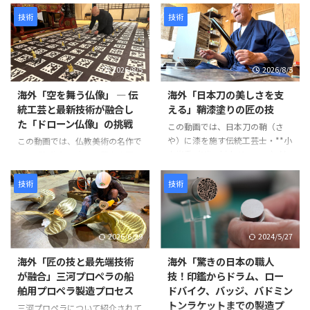
技術
技術
2026/8/5
2026/8/5
海外「空を舞う仏像」 ― 伝
海外「日本刀の美しさを支
統工芸と最新技術が融合し
える」鞘漆塗りの匠の技
た「ドローン仏像」の挑戦
この動画では、日本刀の鞘（さ
や）に漆を施す伝統工芸士・**小
この動画では、仏教美術の名作で
山光秀（Mitsuhide Koyama）**
ある「阿弥陀二十五菩薩来迎図」
氏の仕事が紹介されています。日
を現代のテクノロジーで再現す
本刀の鞘は単なる収納具ではな
る、革新的なプロジェクトが紹介
技術
技術
く、刀身を守る重要な役割を担っ
されています。 阿弥陀如来と25
ています。熟練の職人が幾度も塗
体の菩薩が極楽浄土から人々を迎
装と研磨を繰り返し、美しさと耐
えに来る情景を、空中を舞うドロ
2026/6/29
2024/5/27
久性を兼ね備えた鞘を完成させて
ーン仏像によって表現するとい
いきます。 製造工程は以下のよ
う、伝統文化と最新技術を融合さ
海外「匠の技と最先端技術
海外「驚きの日本の職人
うに進みます。 まず、2枚の木材
せた試みです。 制作には、約
が融合」三河プロペラの船
技！印鑑からドラム、ロー
を貼り合わせて作られた鞘の継ぎ
1,500年にわたり受け継がれてき
舶用プロペラ製造プロセス
ドバイク、バッジ、バドミン
目を補強します。継ぎ目に和紙を
た仏像彫刻の技術と、3Dスキャ
トンラケットまでの製造プ
米糊で貼り付けることで、割れや
ン・3Dプリントなどの現代技術
三河プロペラについて紹介されて