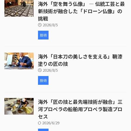
海外「空を舞う仏像」 ― 伝統工芸と最
が行われています。 次に、皮革の
取り付けが行われます。ここで
新技術が融合した「ドローン仏像」の
は、牛革が使われ、職人が丁寧に
挑戦
枠を伸ばしていく様子が映し出さ
2026/8/5
れます。皮革の取り付けには熟練
した技術が必要 ...
技術
海外「日本刀の美しさを支える」鞘漆
塗りの匠の技
2026/8/5
技術
海外「匠の技と最先端技術が融合」三
河プロペラの船舶用プロペラ製造プロ
セス
2026/6/29