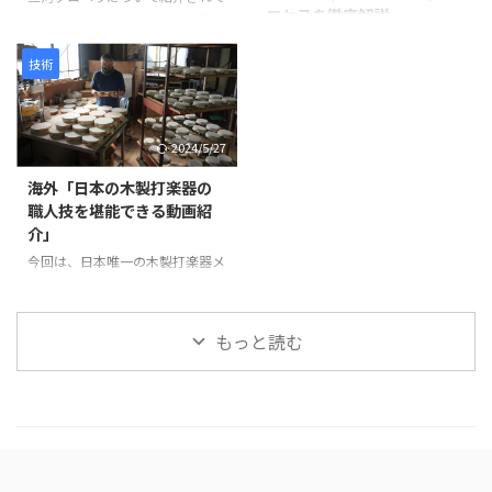
ロセスを徹底解説」
剥離を防ぎ、長期間使用できる強
が活用されています。 仏像制作
います。この会社は愛知県蒲郡市
度を確保します。 次に、砥の粉
の工程 まず、仏師による木彫り
に拠点を置き、1929年に設立さ
この動画は、日本の職人技が集結
（とのこ）と漆 ...
の原型制作から始まります。 仏
れて以来、90年以上にわたり船
した驚きの製造プロセスを紹介し
技術
師は木材から仏像を一体ずつ丁寧
舶用プロペラを製造しています。
ています。 岩井プレス株式会社
...
製造プロセスは以下のように進み
から始まり、金属プレス加工で印
ます。最初に砂型に砂を詰め、余
鑑を作る様子、星野楽器株式会社
2024/5/27
分なガスを抜いて準備します。そ
のTAMAドラム製造プロセス、パ
の後、砂型を反転させて次の工程
ナソニック サイクルテック株式
海外「日本の木製打楽器の
に備えます。 次に、インゴット
会社のオーダーメイドロードバイ
職人技を堪能できる動画紹
と呼ばれる金属塊を溶解炉に入れ
ク製造、アミタ エムシーエフ株
介」
て溶かします。溶解中には不純物
式会社のProcessXバッジ製造、そ
を除去し、温度を適切に管理しま
今回は、日本唯一の木製打楽器メ
してコンポジットテクノ株式会社
す。溶けた金属は砂型に注がれ、
ーカーであるNogami
のバドミントンラケット製造ま
プロペラの基盤部分が形成されま
Woodworking Co., Ltd.の職人技
で、各社の工程や技術を紹介して
す。 金属が冷えて固まった後、砂
をご紹介します。この動画では、
います。 注目すべきは、職人たち
もっと読む
型から鋳造物を取り出しま ...
タンバリンや他の打楽器の製造プ
の手仕事や精密な機械加工が、製
ロセスを見ることができます。
品の品質と美しさを生み出す過程
最初に、木製の縁がどのように加
です。 製品が完成す ...
工され、ジングルが取り付けられ
ているかが示されます。縁の切り
出し、穴あけ、ジングルの取り付
けなど、細部にわたる丹念な作業